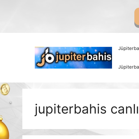
İçeriğe
atla
Jüpiterba
Jüpiterba
jupiterbahis canl