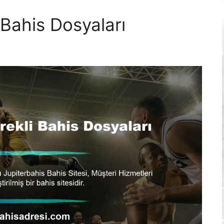
 Bahis Dosyaları