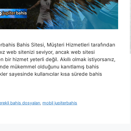
erbahis Bahis Sitesi, Müşteri Hizmetleri tarafından
arınız web sitenizi seviyor, ancak web sitesi
 bir hizmet yeterli değil. Akıllı olmak istiyorsanız,
içinde mükemmel olduğunu kanıtlamış bahis
kler sayesinde kullanıcılar kısa sürede bahis
erekli bahis dosyaları
,
mobil jupiterbahis