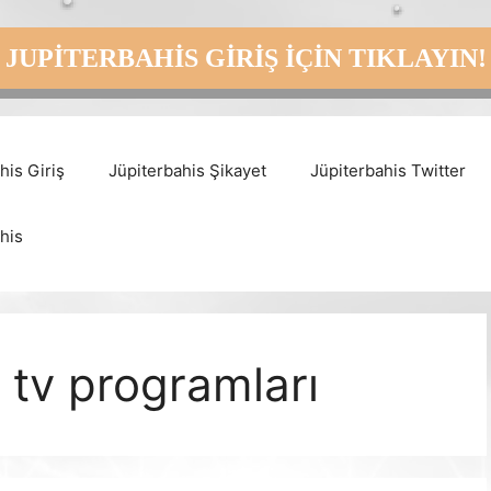
JUPİTERBAHİS GİRİŞ İÇİN TIKLAYIN!
his Giriş
Jüpiterbahis Şikayet
Jüpiterbahis Twitter
his
ı tv programları