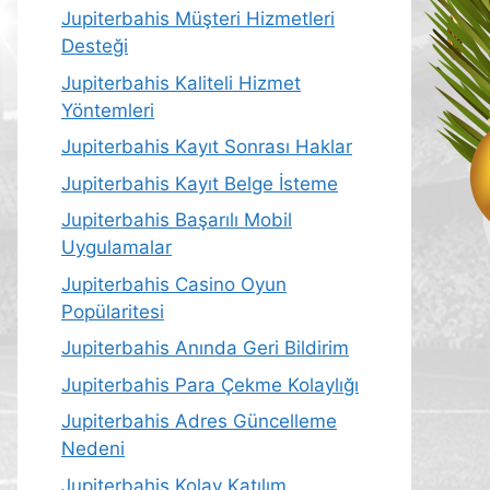
Jupiterbahis Müşteri Hizmetleri
Desteği
Jupiterbahis Kaliteli Hizmet
Yöntemleri
Jupiterbahis Kayıt Sonrası Haklar
Jupiterbahis Kayıt Belge İsteme
Jupiterbahis Başarılı Mobil
Uygulamalar
Jupiterbahis Casino Oyun
Popülaritesi
Jupiterbahis Anında Geri Bildirim
Jupiterbahis Para Çekme Kolaylığı
Jupiterbahis Adres Güncelleme
Nedeni
Jupiterbahis Kolay Katılım