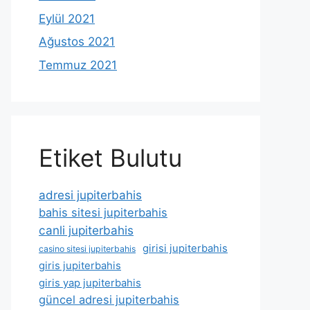
Eylül 2021
Ağustos 2021
Temmuz 2021
Etiket Bulutu
adresi jupiterbahis
bahis sitesi jupiterbahis
canli jupiterbahis
girisi jupiterbahis
casino sitesi jupiterbahis
giris jupiterbahis
giris yap jupiterbahis
güncel adresi jupiterbahis