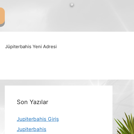
Jüpiterbahis Yeni Adresi
Son Yazılar
Jupiterbahis Giriş
Jupiterbahis