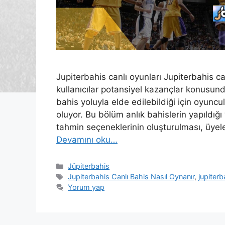
Jupiterbahis canlı oyunları Jupiterbahis ca
kullanıcılar potansiyel kazançlar konusun
bahis yoluyla elde edilebildiği için oyuncula
oluyor. Bu bölüm anlık bahislerin yapıldığ
tahmin seçeneklerinin oluşturulması, üyel
Devamını oku…
Kategoriler
Jüpiterbahis
Etiketler
Jupiterbahis Canlı Bahis Nasıl Oynanır
,
jupiterb
Yorum yap