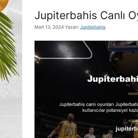
Jupiterbahis Canlı O
Mart 13, 2024
Yazarı:
Jupiterbahis