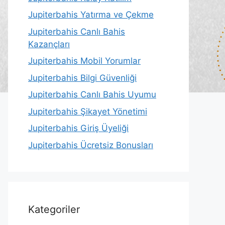
Jupiterbahis Yatırma ve Çekme
Jupiterbahis Canlı Bahis
Kazançları
Jupiterbahis Mobil Yorumlar
Jupiterbahis Bilgi Güvenliği
Jupiterbahis Canlı Bahis Uyumu
Jupiterbahis Şikayet Yönetimi
Jupiterbahis Giriş Üyeliği
Jupiterbahis Ücretsiz Bonusları
Kategoriler