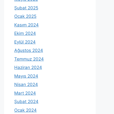
Şubat 2025
Ocak 2025
Kasım 2024
Ekim 2024
Eylül 2024
Ağustos 2024
Temmuz 2024
Haziran 2024
Mayıs 2024
Nisan 2024
Mart 2024
Şubat 2024
Ocak 2024