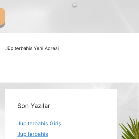
Jüpiterbahis Yeni Adresi
Son Yazılar
Jupiterbahis Giriş
Jupiterbahis