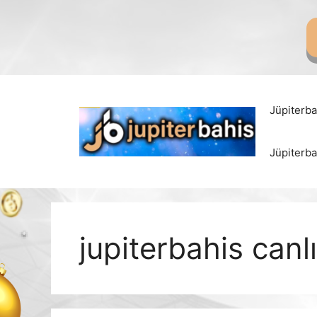
İçeriğe
atla
Jüpiterba
Jüpiterba
jupiterbahis canlı