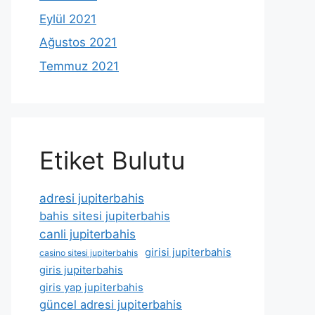
Eylül 2021
Ağustos 2021
Temmuz 2021
Etiket Bulutu
adresi jupiterbahis
bahis sitesi jupiterbahis
canli jupiterbahis
girisi jupiterbahis
casino sitesi jupiterbahis
giris jupiterbahis
giris yap jupiterbahis
güncel adresi jupiterbahis