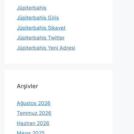
Jüpiterbahis
Jüpiterbahis Giriş
Jüpiterbahis Şikayet
Jüpiterbahis Twitter
Jüpiterbahis Yeni Adresi
Arşivler
Ağustos 2026
Temmuz 2026
Haziran 2026
Mayıs 2025