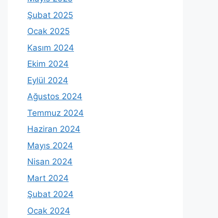
Şubat 2025
Ocak 2025
Kasım 2024
Ekim 2024
Eylül 2024
Ağustos 2024
Temmuz 2024
Haziran 2024
Mayıs 2024
Nisan 2024
Mart 2024
Şubat 2024
Ocak 2024