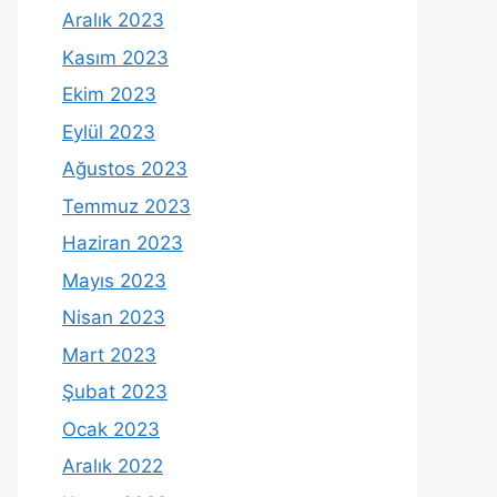
Aralık 2023
Kasım 2023
Ekim 2023
Eylül 2023
Ağustos 2023
Temmuz 2023
Haziran 2023
Mayıs 2023
Nisan 2023
Mart 2023
Şubat 2023
Ocak 2023
Aralık 2022