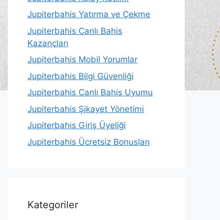
Jupiterbahis Yatırma ve Çekme
Jupiterbahis Canlı Bahis
Kazançları
Jupiterbahis Mobil Yorumlar
Jupiterbahis Bilgi Güvenliği
Jupiterbahis Canlı Bahis Uyumu
Jupiterbahis Şikayet Yönetimi
Jupiterbahis Giriş Üyeliği
Jupiterbahis Ücretsiz Bonusları
Kategoriler