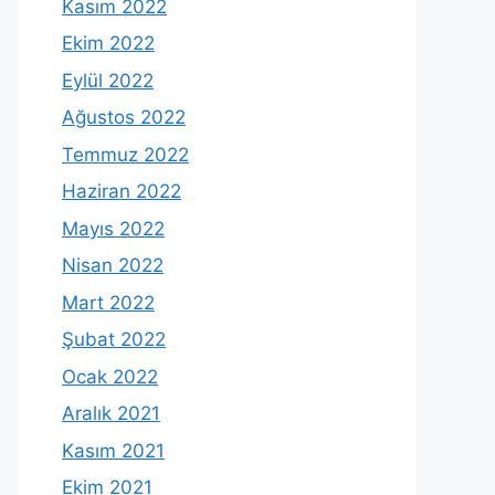
Kasım 2022
Ekim 2022
Eylül 2022
Ağustos 2022
Temmuz 2022
Haziran 2022
Mayıs 2022
Nisan 2022
Mart 2022
Şubat 2022
Ocak 2022
Aralık 2021
Kasım 2021
Ekim 2021