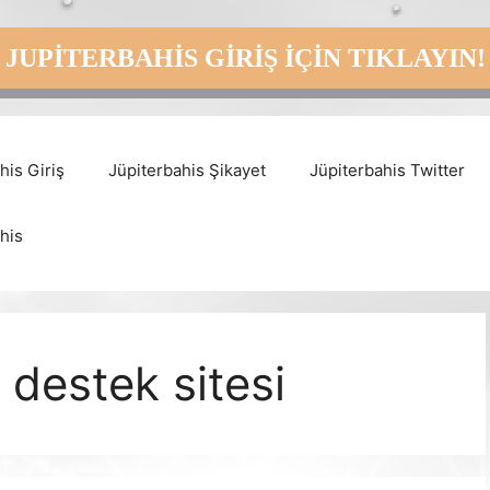
JUPİTERBAHİS GİRİŞ İÇİN TIKLAYIN!
his Giriş
Jüpiterbahis Şikayet
Jüpiterbahis Twitter
his
 destek sitesi