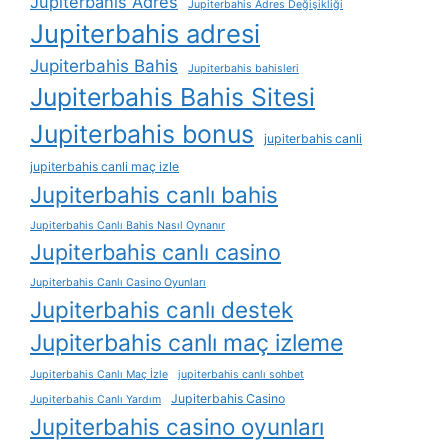
Jupiterbahis Adres
Jupiterbahis Adres Değişikliği
Jupiterbahis adresi
Jupiterbahis Bahis
Jupiterbahis bahisleri
Jupiterbahis Bahis Sitesi
Jupiterbahis bonus
jupiterbahis canli
jupiterbahis canli maç izle
Jupiterbahis canlı bahis
Jupiterbahis Canlı Bahis Nasıl Oynanır
Jupiterbahis canlı casino
Jupiterbahis Canlı Casino Oyunları
Jupiterbahis canlı destek
Jupiterbahis canlı maç izleme
Jupiterbahis Canlı Maç İzle
jupiterbahis canlı sohbet
Jupiterbahis Casino
Jupiterbahis Canlı Yardım
Jupiterbahis casino oyunları