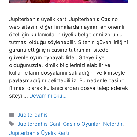
Jupiterbahis üyelik kartı Jupiterbahis Casino
web sitesini diğer firmalardan ayıran en önemli
özelliğin kullanıcıların üyelik belgelerini zorunlu
tutması olduğu söylenebilir. Sitenin güvenilirliğini
garanti ettiği için casino tutkunları sitede
güvenle oyun oynayabilirler. Siteye üye
olduğunuzda, kimlik bilgilerinizi alabilir ve
kullanıcıların dosyalarını sakladığını ve kimseyle
paylaşmadığını belirtebiliriz. Bu nedenle casino
firması olarak kullanıcılardan dosya talep ederek
siteyi …
Devamını oku…
Kategoriler
Jüpiterbahis
Etiketler
Jupiterbahis Canlı Casino Oyunları Nelerdir
,
Jupiterbahis Üyelik Kartı