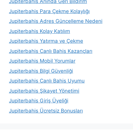
Jupiterbahis Anında Geri Bildirim
Jupiterbahis Para Çekme Kolaylığı
Jupiterbahis Adres Güncelleme Nedeni
Jupiterbahis Kolay Katılım
Jupiterbahis Yatırma ve Çekme
Jupiterbahis Canlı Bahis Kazançları
Jupiterbahis Mobil Yorumlar
Jupiterbahis Bilgi Güvenliği
Jupiterbahis Canlı Bahis Uyumu
Jupiterbahis Şikayet Yönetimi
Jupiterbahis Giriş Üyeliği
Jupiterbahis Ücretsiz Bonusları