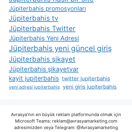
Jüpiterbahis promosyonları
Jüpiterbahis tv
Jüpiterbahis Twitter
Jüpiterbahis Yeni Adresi
Jüpiterbahis yeni güncel giriş
Jüpiterbahis şikayet
Jüpiterbahis şikayetvar
kayit jupiterbahis
twitter jupiterbahis
yeni giris jupiterbahis
yeni adresi jupiterbahis
Avrasya'nın en büyük reklam platformunda olmak için
Microsoft Teams:
reklam@avrasyamarketing.com
adresimizden veya Telegram: @Avrasyamarketing