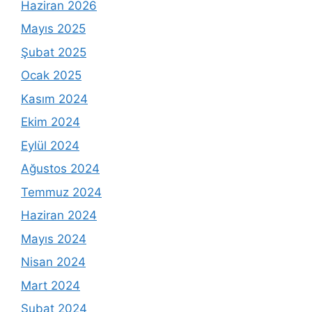
Haziran 2026
Mayıs 2025
Şubat 2025
Ocak 2025
Kasım 2024
Ekim 2024
Eylül 2024
Ağustos 2024
Temmuz 2024
Haziran 2024
Mayıs 2024
Nisan 2024
Mart 2024
Şubat 2024