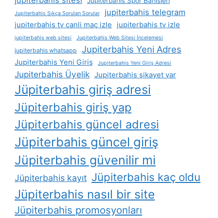
Jupiterbahis Spor Bahisleri
jupiterbahis telegram
Jupiterbahis Sıkça Sorulan Sorular
jupiterbahis tv canli maç izle
jupiterbahis tv izle
jupiterbahis web sitesi
Jupiterbahis Web Sitesi İncelemesi
Jupiterbahis Yeni Adres
jupiterbahis whatsapp
Jupiterbahis Yeni Giriş
Jupiterbahis Yeni Giriş Adresi
Jupiterbahis Üyelik
Jupiterbahis şikayet var
Jüpiterbahis giriş adresi
Jüpiterbahis giriş yap
Jüpiterbahis güncel adresi
Jüpiterbahis güncel giriş
Jüpiterbahis güvenilir mi
Jüpiterbahis kaç oldu
Jüpiterbahis kayıt
Jüpiterbahis nasıl bir site
Jüpiterbahis promosyonları