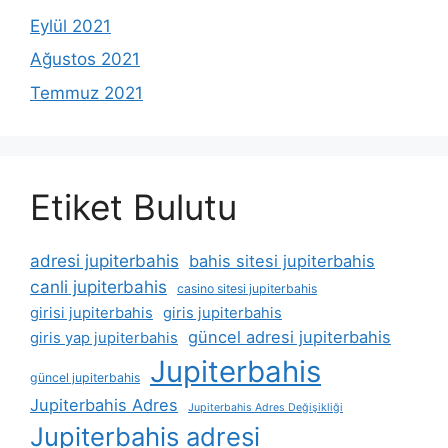
Eylül 2021
Ağustos 2021
Temmuz 2021
Etiket Bulutu
adresi jupiterbahis
bahis sitesi jupiterbahis
canli jupiterbahis
casino sitesi jupiterbahis
girisi jupiterbahis
giris jupiterbahis
güncel adresi jupiterbahis
giris yap jupiterbahis
Jupiterbahis
güncel jupiterbahis
Jupiterbahis Adres
Jupiterbahis Adres Değişikliği
Jupiterbahis adresi