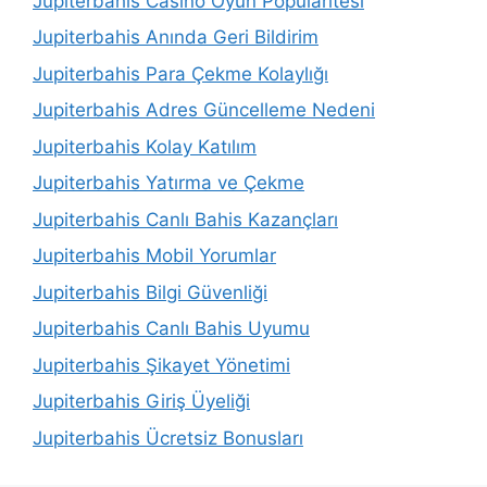
Jupiterbahis Casino Oyun Popülaritesi
Jupiterbahis Anında Geri Bildirim
Jupiterbahis Para Çekme Kolaylığı
Jupiterbahis Adres Güncelleme Nedeni
Jupiterbahis Kolay Katılım
Jupiterbahis Yatırma ve Çekme
Jupiterbahis Canlı Bahis Kazançları
Jupiterbahis Mobil Yorumlar
Jupiterbahis Bilgi Güvenliği
Jupiterbahis Canlı Bahis Uyumu
Jupiterbahis Şikayet Yönetimi
Jupiterbahis Giriş Üyeliği
Jupiterbahis Ücretsiz Bonusları