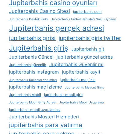
Jupiterbahis casino oyunları
Jupiterbahis Casino Sitesi
jupiterbahis com
Jupiterbahis Destek Ekibi
Jupiterbahis Futbol Bahisleri Nasıl Oynanır
Jupiterbahis gerçek adresi
jupiterbahis girisi
jupiterbahis giris twitter
Jupiterbahis giriş
Jupiterbahis git
Jupiterbahis Güncel
jupiterbahis güncel adres
Jupiterbahis Güvenlir mi
Jupiterbahis güvenilir
jupiterbahis instagram
jupiterbahis kayit
jupiterbahis maç izle
Jupiterbahis Kullanıcı Yorumları
jupiterbahis maç izleme
Jupiterbahis Mevcut Giriş
Jupiterbahis Mobil
jupiterbahis mobil giriş
Jupiterbahis Mobil Giriş Adresi
Jupiterbahis Mobil Uygulama
jupiterbahis mobil uygulaması
Jupiterbahis Müşteri Hizmetleri
jupiterbahis para yatırma
jupiterbahis para çekme