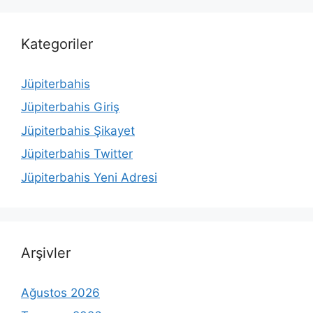
Kategoriler
Jüpiterbahis
Jüpiterbahis Giriş
Jüpiterbahis Şikayet
Jüpiterbahis Twitter
Jüpiterbahis Yeni Adresi
Arşivler
Ağustos 2026