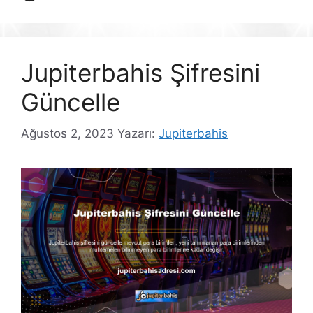
Jupiterbahis Şifresini
Güncelle
Ağustos 2, 2023
Yazarı:
Jupiterbahis