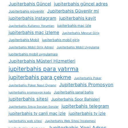
Jupiterbahis Güncel
jupiterbahis güncel adres
Jupiterbahis Güvenlir mi
Jupiterbahis güvenilir
jupiterbahis instagram
jupiterbahis kayit
jupiterbahis maç izle
Jupiterbahis Kullanıcı Yorumları
jupiterbahis maç izleme
Jupiterbahis Mevcut Giriş
Jupiterbahis Mobil
jupiterbahis mobil giriş
Jupiterbahis Mobil Giriş Adresi
Jupiterbahis Mobil Uygulama
jupiterbahis mobil uygulaması
Jupiterbahis Müşteri Hizmetleri
jupiterbahis para yatırma
jupiterbahis para çekme
Jupiterbahis Poker
Jupiterbahis Promosyon
Jupiterbahis Poker Nasıl Oynanır
Jupiterbahis sanal bahis
jupiterbahis promosyon kodu
jupiterbahis sitesi
Jupiterbahis Spor Bahisleri
jupiterbahis telegram
Jupiterbahis Sıkça Sorulan Sorular
jupiterbahis tv canli maç izle
jupiterbahis tv izle
jupiterbahis web sitesi
Jupiterbahis Web Sitesi İncelemesi
Jupiterbahis Yeni Adres