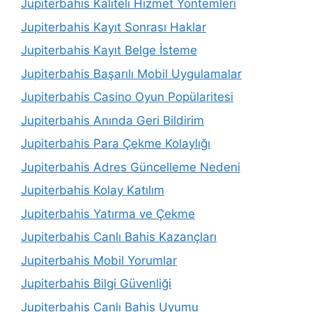
Jupiterbahis Kaliteli Hizmet Yöntemleri
Jupiterbahis Kayıt Sonrası Haklar
Jupiterbahis Kayıt Belge İsteme
Jupiterbahis Başarılı Mobil Uygulamalar
Jupiterbahis Casino Oyun Popülaritesi
Jupiterbahis Anında Geri Bildirim
Jupiterbahis Para Çekme Kolaylığı
Jupiterbahis Adres Güncelleme Nedeni
Jupiterbahis Kolay Katılım
Jupiterbahis Yatırma ve Çekme
Jupiterbahis Canlı Bahis Kazançları
Jupiterbahis Mobil Yorumlar
Jupiterbahis Bilgi Güvenliği
Jupiterbahis Canlı Bahis Uyumu