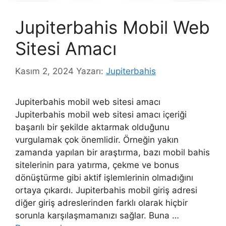
Jupiterbahis Mobil Web
Sitesi Amacı
Kasım 2, 2024
Yazarı:
Jupiterbahis
Jupiterbahis mobil web sitesi amacı
Jupiterbahis mobil web sitesi amacı içeriği
başarılı bir şekilde aktarmak olduğunu
vurgulamak çok önemlidir. Örneğin yakın
zamanda yapılan bir araştırma, bazı mobil bahis
sitelerinin para yatırma, çekme ve bonus
dönüştürme gibi aktif işlemlerinin olmadığını
ortaya çıkardı. Jupiterbahis mobil giriş adresi
diğer giriş adreslerinden farklı olarak hiçbir
sorunla karşılaşmamanızı sağlar. Buna …