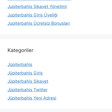
Jupiterbahis Şikayet Yönetimi
Jupiterbahis Giriş Üyeliği
Jupiterbahis Ücretsiz Bonusları
Kategoriler
Jüpiterbahis
Jüpiterbahis Giriş
Jüpiterbahis Şikayet
Jüpiterbahis Twitter
Jüpiterbahis Yeni Adresi