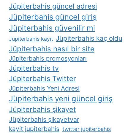
Jüpiterbahis güncel adresi
Jüpiterbahis güncel giriş
Jüpiterbahis güvenilir mi
Jüpiterbahis kaç oldu
Jüpiterbahis kayıt
Jüpiterbahis nasıl bir site
Jüpiterbahis promosyonları
Jüpiterbahis tv
Jüpiterbahis Twitter
Jüpiterbahis Yeni Adresi
Jüpiterbahis yeni güncel giriş
Jüpiterbahis şikayet
Jüpiterbahis şikayetvar
kayit jupiterbahis
twitter jupiterbahis