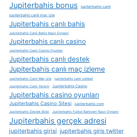
Jupiterbahis bonus
jupiterbahis canli
jupiterbahis canli maç izle
Jupiterbahis canlı bahis
Jupiterbahis Canlı Bahis Nasıl Oynanır
Jupiterbahis canlı casino
Jupiterbahis Canlı Casino Oyunları
Jupiterbahis canlı destek
Jupiterbahis canlı maç izleme
Jupiterbahis Canlı Maç İzle
jupiterbahis canlı sohbet
Jupiterbahis Casino
Jupiterbahis Canlı Yardım
Jupiterbahis casino oyunları
Jupiterbahis Casino Sitesi
jupiterbahis com
Jupiterbahis Destek Ekibi
Jupiterbahis Futbol Bahisleri Nasıl Oynanır
Jupiterbahis gerçek adresi
jupiterbahis girisi
jupiterbahis giris twitter