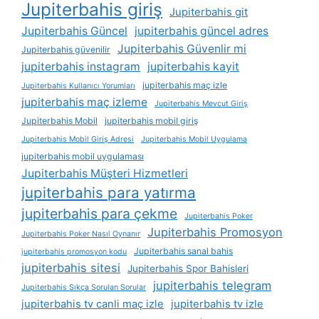
Jupiterbahis giriş
Jupiterbahis git
Jupiterbahis Güncel
jupiterbahis güncel adres
Jupiterbahis Güvenlir mi
Jupiterbahis güvenilir
jupiterbahis instagram
jupiterbahis kayit
jupiterbahis maç izle
Jupiterbahis Kullanıcı Yorumları
jupiterbahis maç izleme
Jupiterbahis Mevcut Giriş
Jupiterbahis Mobil
jupiterbahis mobil giriş
Jupiterbahis Mobil Giriş Adresi
Jupiterbahis Mobil Uygulama
jupiterbahis mobil uygulaması
Jupiterbahis Müşteri Hizmetleri
jupiterbahis para yatırma
jupiterbahis para çekme
Jupiterbahis Poker
Jupiterbahis Promosyon
Jupiterbahis Poker Nasıl Oynanır
Jupiterbahis sanal bahis
jupiterbahis promosyon kodu
jupiterbahis sitesi
Jupiterbahis Spor Bahisleri
jupiterbahis telegram
Jupiterbahis Sıkça Sorulan Sorular
jupiterbahis tv canli maç izle
jupiterbahis tv izle