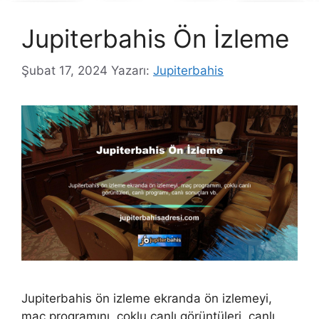
Jupiterbahis Ön İzleme
Şubat 17, 2024
Yazarı:
Jupiterbahis
Jupiterbahis ön izleme ekranda ön izlemeyi,
maç programını, çoklu canlı görüntüleri, canlı