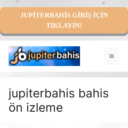
JUPİTERBAHİS GİRİŞ İÇİN
TIKLAYIN!
İçeriğe
atla
Menü
jupiterbahis bahis
ön izleme