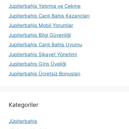
Jupiterbahis Yatırma ve Çekme
Jupiterbahis Canlı Bahis Kazançları
Jupiterbahis Mobil Yorumlar
Jupiterbahis Bilgi Güvenliği
Jupiterbahis Canlı Bahis Uyumu
Jupiterbahis Şikayet Yönetimi
Jupiterbahis Giriş Üyeliği
Jupiterbahis Ücretsiz Bonusları
Kategoriler
Jüpiterbahis