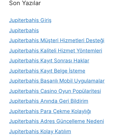
Son Yazılar
Jupiterbahis Giriş
Jupiterbahis
Jupiterbahis Müşteri Hizmetleri Desteği
Jupiterbahis Kaliteli Hizmet Yöntemleri
Jupiterbahis Kayıt Sonrası Haklar
Jupiterbahis Kayıt Belge İsteme
Jupiterbahis Başarılı Mobil Uygulamalar
Jupiterbahis Casino Oyun Popülaritesi
Jupiterbahis Anında Geri Bildirim
Jupiterbahis Para Çekme Kolaylığı
Jupiterbahis Adres Güncelleme Nedeni
Jupiterbahis Kolay Katılım