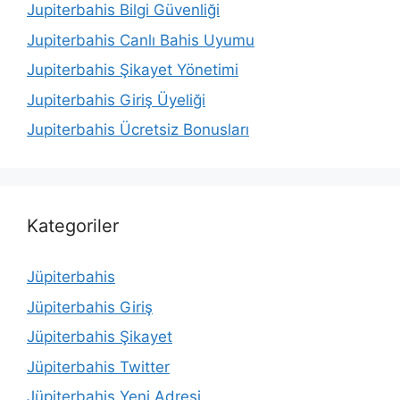
Jupiterbahis Bilgi Güvenliği
Jupiterbahis Canlı Bahis Uyumu
Jupiterbahis Şikayet Yönetimi
Jupiterbahis Giriş Üyeliği
Jupiterbahis Ücretsiz Bonusları
Kategoriler
Jüpiterbahis
Jüpiterbahis Giriş
Jüpiterbahis Şikayet
Jüpiterbahis Twitter
Jüpiterbahis Yeni Adresi