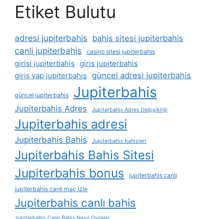
Etiket Bulutu
adresi jupiterbahis
bahis sitesi jupiterbahis
canli jupiterbahis
casino sitesi jupiterbahis
girisi jupiterbahis
giris jupiterbahis
güncel adresi jupiterbahis
giris yap jupiterbahis
Jupiterbahis
güncel jupiterbahis
Jupiterbahis Adres
Jupiterbahis Adres Değişikliği
Jupiterbahis adresi
Jupiterbahis Bahis
Jupiterbahis bahisleri
Jupiterbahis Bahis Sitesi
Jupiterbahis bonus
jupiterbahis canli
jupiterbahis canli maç izle
Jupiterbahis canlı bahis
Jupiterbahis Canlı Bahis Nasıl Oynanır