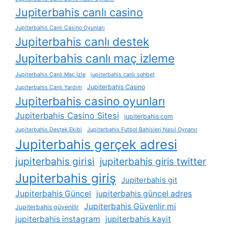
Jupiterbahis canlı casino
Jupiterbahis Canlı Casino Oyunları
Jupiterbahis canlı destek
Jupiterbahis canlı maç izleme
Jupiterbahis Canlı Maç İzle
jupiterbahis canlı sohbet
Jupiterbahis Casino
Jupiterbahis Canlı Yardım
Jupiterbahis casino oyunları
Jupiterbahis Casino Sitesi
jupiterbahis com
Jupiterbahis Destek Ekibi
Jupiterbahis Futbol Bahisleri Nasıl Oynanır
Jupiterbahis gerçek adresi
jupiterbahis girisi
jupiterbahis giris twitter
Jupiterbahis giriş
Jupiterbahis git
Jupiterbahis Güncel
jupiterbahis güncel adres
Jupiterbahis Güvenlir mi
Jupiterbahis güvenilir
jupiterbahis instagram
jupiterbahis kayit