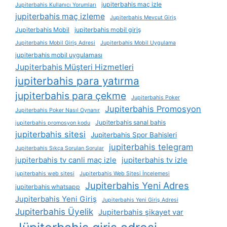
jupiterbahis maç izle
Jupiterbahis Kullanıcı Yorumları
jupiterbahis maç izleme
Jupiterbahis Mevcut Giriş
Jupiterbahis Mobil
jupiterbahis mobil giriş
Jupiterbahis Mobil Giriş Adresi
Jupiterbahis Mobil Uygulama
jupiterbahis mobil uygulaması
Jupiterbahis Müşteri Hizmetleri
jupiterbahis para yatırma
jupiterbahis para çekme
Jupiterbahis Poker
Jupiterbahis Promosyon
Jupiterbahis Poker Nasıl Oynanır
Jupiterbahis sanal bahis
jupiterbahis promosyon kodu
jupiterbahis sitesi
Jupiterbahis Spor Bahisleri
jupiterbahis telegram
Jupiterbahis Sıkça Sorulan Sorular
jupiterbahis tv canli maç izle
jupiterbahis tv izle
jupiterbahis web sitesi
Jupiterbahis Web Sitesi İncelemesi
Jupiterbahis Yeni Adres
jupiterbahis whatsapp
Jupiterbahis Yeni Giriş
Jupiterbahis Yeni Giriş Adresi
Jupiterbahis Üyelik
Jupiterbahis şikayet var