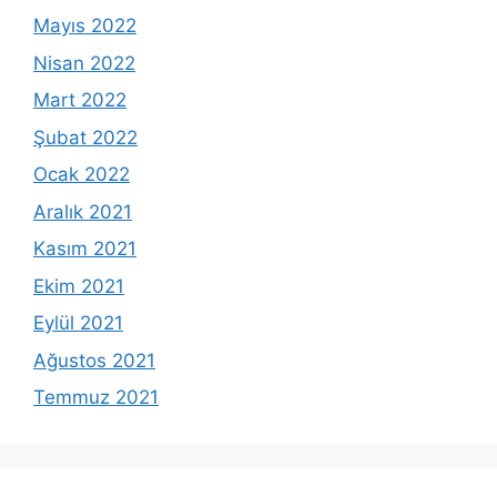
Mayıs 2022
Nisan 2022
Mart 2022
Şubat 2022
Ocak 2022
Aralık 2021
Kasım 2021
Ekim 2021
Eylül 2021
Ağustos 2021
Temmuz 2021