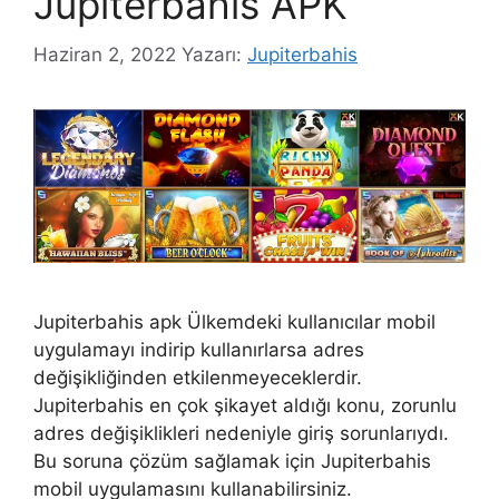
Jupiterbahis APK
Haziran 2, 2022
Yazarı:
Jupiterbahis
Jupiterbahis apk Ülkemdeki kullanıcılar mobil
uygulamayı indirip kullanırlarsa adres
değişikliğinden etkilenmeyeceklerdir.
Jupiterbahis en çok şikayet aldığı konu, zorunlu
adres değişiklikleri nedeniyle giriş sorunlarıydı.
Bu soruna çözüm sağlamak için Jupiterbahis
mobil uygulamasını kullanabilirsiniz.