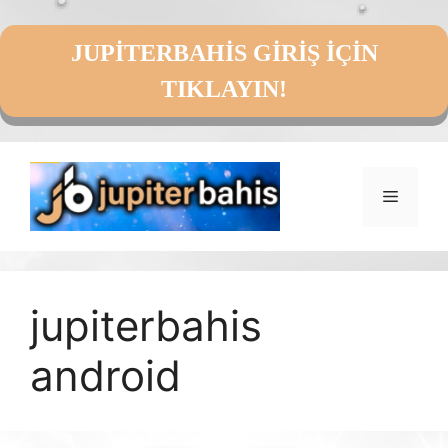
JUPİTERBAHİS GİRİŞ İÇİN
TIKLAYIN!
İçeriğe
atla
Menü
jupiterbahis
android