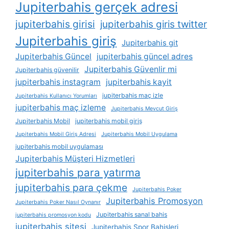
Jupiterbahis gerçek adresi
jupiterbahis girisi
jupiterbahis giris twitter
Jupiterbahis giriş
Jupiterbahis git
Jupiterbahis Güncel
jupiterbahis güncel adres
Jupiterbahis Güvenlir mi
Jupiterbahis güvenilir
jupiterbahis instagram
jupiterbahis kayit
jupiterbahis maç izle
Jupiterbahis Kullanıcı Yorumları
jupiterbahis maç izleme
Jupiterbahis Mevcut Giriş
Jupiterbahis Mobil
jupiterbahis mobil giriş
Jupiterbahis Mobil Giriş Adresi
Jupiterbahis Mobil Uygulama
jupiterbahis mobil uygulaması
Jupiterbahis Müşteri Hizmetleri
jupiterbahis para yatırma
jupiterbahis para çekme
Jupiterbahis Poker
Jupiterbahis Promosyon
Jupiterbahis Poker Nasıl Oynanır
Jupiterbahis sanal bahis
jupiterbahis promosyon kodu
jupiterbahis sitesi
Jupiterbahis Spor Bahisleri