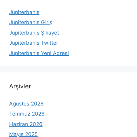
Jüpiterbahis
Jüpiterbahis Giriş
Jüpiterbahis Şikayet
Jüpiterbahis Twitter
Jüpiterbahis Yeni Adresi
Arşivler
Ağustos 2026
Temmuz 2026
Haziran 2026
Mayıs 2025