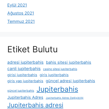
Eylül 2021
Ağustos 2021
Temmuz 2021
Etiket Bulutu
adresi jupiterbahis
bahis sitesi jupiterbahis
canli jupiterbahis
casino sitesi jupiterbahis
girisi jupiterbahis
giris jupiterbahis
güncel adresi jupiterbahis
giris yap jupiterbahis
Jupiterbahis
güncel jupiterbahis
Jupiterbahis Adres
Jupiterbahis Adres Değişikliği
Jupiterbahis adresi