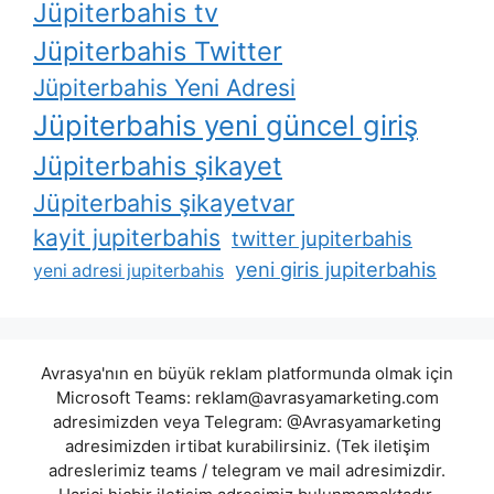
Jüpiterbahis tv
Jüpiterbahis Twitter
Jüpiterbahis Yeni Adresi
Jüpiterbahis yeni güncel giriş
Jüpiterbahis şikayet
Jüpiterbahis şikayetvar
kayit jupiterbahis
twitter jupiterbahis
yeni giris jupiterbahis
yeni adresi jupiterbahis
Avrasya'nın en büyük reklam platformunda olmak için
Microsoft Teams:
reklam@avrasyamarketing.com
adresimizden veya Telegram: @Avrasyamarketing
adresimizden irtibat kurabilirsiniz. (Tek iletişim
adreslerimiz teams / telegram ve mail adresimizdir.