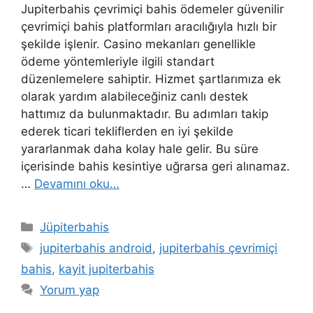
Jupiterbahis çevrimiçi bahis ödemeler güvenilir
çevrimiçi bahis platformları aracılığıyla hızlı bir
şekilde işlenir. Casino mekanları genellikle
ödeme yöntemleriyle ilgili standart
düzenlemelere sahiptir. Hizmet şartlarımıza ek
olarak yardım alabileceğiniz canlı destek
hattımız da bulunmaktadır. Bu adımları takip
ederek ticari tekliflerden en iyi şekilde
yararlanmak daha kolay hale gelir. Bu süre
içerisinde bahis kesintiye uğrarsa geri alınamaz.
…
Devamını oku…
Kategoriler
Jüpiterbahis
Etiketler
jupiterbahis android
,
jupiterbahis çevrimiçi
bahis
,
kayit jupiterbahis
Yorum yap