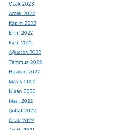
Ocak 2023
Aralık 2022
Kasım 2022
Ekim 2022
Eylül 2022
Ağustos 2022
Temmuz 2022
Haziran 2022
Mayıs 2022
Nisan 2022
Mart 2022
Şubat 2022
Ocak 2022