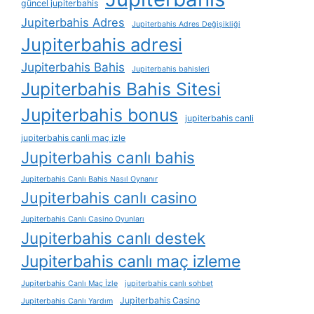
güncel jupiterbahis
Jupiterbahis Adres
Jupiterbahis Adres Değişikliği
Jupiterbahis adresi
Jupiterbahis Bahis
Jupiterbahis bahisleri
Jupiterbahis Bahis Sitesi
Jupiterbahis bonus
jupiterbahis canli
jupiterbahis canli maç izle
Jupiterbahis canlı bahis
Jupiterbahis Canlı Bahis Nasıl Oynanır
Jupiterbahis canlı casino
Jupiterbahis Canlı Casino Oyunları
Jupiterbahis canlı destek
Jupiterbahis canlı maç izleme
Jupiterbahis Canlı Maç İzle
jupiterbahis canlı sohbet
Jupiterbahis Casino
Jupiterbahis Canlı Yardım