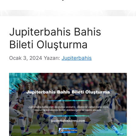
Jupiterbahis Bahis
Bileti Oluşturma
Ocak 3, 2024
Yazarı:
Jupiterbahis