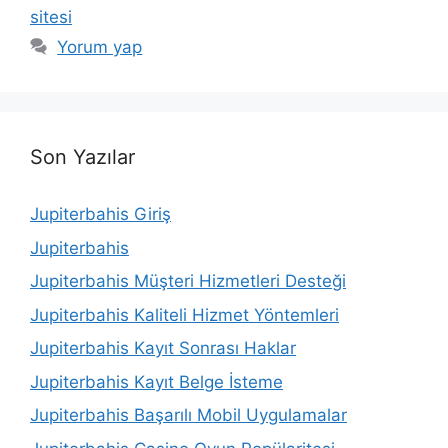
sitesi
Yorum yap
Son Yazılar
Jupiterbahis Giriş
Jupiterbahis
Jupiterbahis Müşteri Hizmetleri Desteği
Jupiterbahis Kaliteli Hizmet Yöntemleri
Jupiterbahis Kayıt Sonrası Haklar
Jupiterbahis Kayıt Belge İsteme
Jupiterbahis Başarılı Mobil Uygulamalar