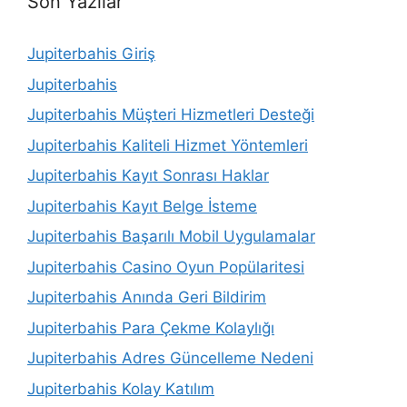
Son Yazılar
Jupiterbahis Giriş
Jupiterbahis
Jupiterbahis Müşteri Hizmetleri Desteği
Jupiterbahis Kaliteli Hizmet Yöntemleri
Jupiterbahis Kayıt Sonrası Haklar
Jupiterbahis Kayıt Belge İsteme
Jupiterbahis Başarılı Mobil Uygulamalar
Jupiterbahis Casino Oyun Popülaritesi
Jupiterbahis Anında Geri Bildirim
Jupiterbahis Para Çekme Kolaylığı
Jupiterbahis Adres Güncelleme Nedeni
Jupiterbahis Kolay Katılım