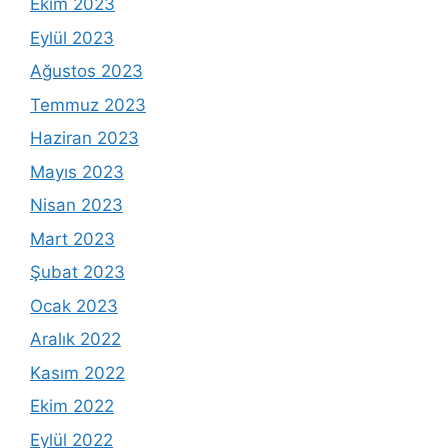
Ekim 2023
Eylül 2023
Ağustos 2023
Temmuz 2023
Haziran 2023
Mayıs 2023
Nisan 2023
Mart 2023
Şubat 2023
Ocak 2023
Aralık 2022
Kasım 2022
Ekim 2022
Eylül 2022