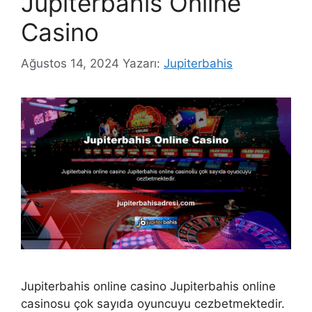
Jupiterbahis Online
Casino
Ağustos 14, 2024
Yazarı:
Jupiterbahis
Jupiterbahis online casino Jupiterbahis online
casinosu çok sayıda oyuncuyu cezbetmektedir.