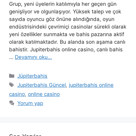
Grup, yeni üyelerin katılımıyla her geçen gün
genişliyor ve olgunlaşıyor. Yüksek talep ve çok
sayıda oyuncu göz önüne alındığında, oyun
endüstrisindeki çevrimiçi casinolar sürekli olarak
yeni özellikler sunmakta ve bahis pazarına aktif
olarak katılmaktadır. Bu alanda son aşama canlı
bahistir. Jupiterbahis online casino, canlı bahis
…
Devamını oku…
Kategoriler
Jüpiterbahis
Etiketler
Jupiterbahis Güncel
,
jupiterbahis online
casino
,
online casino
Yorum yap