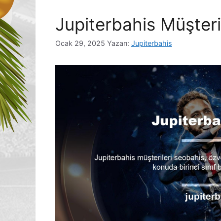
Jupiterbahis Müşteri
Ocak 29, 2025
Yazarı:
Jupiterbahis