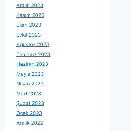
Aralık 2023
Kasım 2023
Ekim 2023
Eylül 2023
Ağustos 2023
Temmuz 2023
Haziran 2023
Mayıs 2023
Nisan 2023
Mart 2023
Şubat 2023
Ocak 2023
Aralık 2022