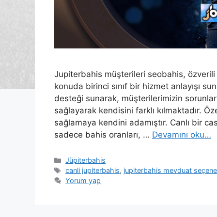
Jupiterbahis müşterileri seobahis, özveril
konuda birinci sınıf bir hizmet anlayışı su
desteği sunarak, müşterilerimizin sorunları
sağlayarak kendisini farklı kılmaktadır. 
sağlamaya kendini adamıştır. Canlı bir ca
sadece bahis oranları, …
Devamını oku…
Kategoriler
Jüpiterbahis
Etiketler
canli jupiterbahis
,
jupiterbahis mevduat seçenek
Yorum yap