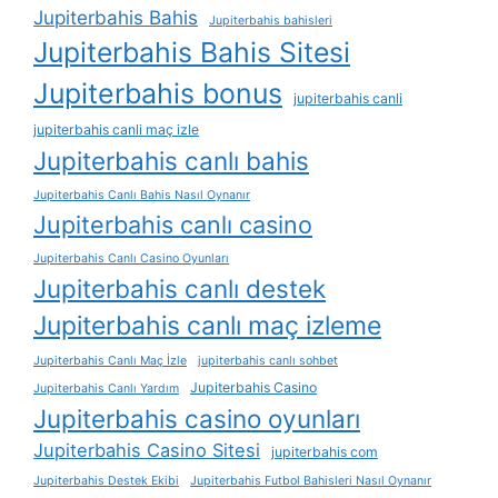
Jupiterbahis Bahis
Jupiterbahis bahisleri
Jupiterbahis Bahis Sitesi
Jupiterbahis bonus
jupiterbahis canli
jupiterbahis canli maç izle
Jupiterbahis canlı bahis
Jupiterbahis Canlı Bahis Nasıl Oynanır
Jupiterbahis canlı casino
Jupiterbahis Canlı Casino Oyunları
Jupiterbahis canlı destek
Jupiterbahis canlı maç izleme
Jupiterbahis Canlı Maç İzle
jupiterbahis canlı sohbet
Jupiterbahis Casino
Jupiterbahis Canlı Yardım
Jupiterbahis casino oyunları
Jupiterbahis Casino Sitesi
jupiterbahis com
Jupiterbahis Destek Ekibi
Jupiterbahis Futbol Bahisleri Nasıl Oynanır