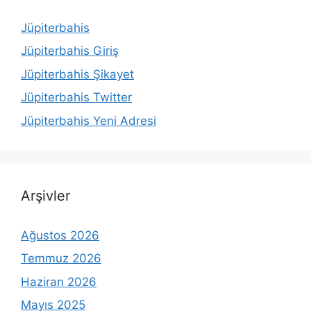
Jüpiterbahis
Jüpiterbahis Giriş
Jüpiterbahis Şikayet
Jüpiterbahis Twitter
Jüpiterbahis Yeni Adresi
Arşivler
Ağustos 2026
Temmuz 2026
Haziran 2026
Mayıs 2025