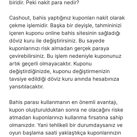
biridir. Peki nakit para nedir?
Cashout, bahis yaptığınız kuponları nakit olarak
çekme işlemidir. Başka bir deyişle, tahmininizi
içeren kuponu online bahis sitesinin sağladığı
döviz kuru ile değiştirirsiniz. Bu sayede
kuponlarınızı risk almadan gerçek paraya
çevirebilirsiniz. Bu işlem nedeniyle kuponunuz
artık geçerli olmayacaktır. Kuponu
değiştirdiğinizde, kuponu değiştirmenizin
tavsiye edildiği döviz kuru anında hesabınıza
yansıtılacaktır.
Bahis parası kullanmanın en önemli avantajı,
kupon oluşturulduktan sonra ne olacağını riske
atmadan kuponlarınızı kullanma fırsatına sahip
olmanızdır. Yani tehlikeli bir durumdaysanız ve
oyun başlama saati yaklaştıkça kuponlarınızın