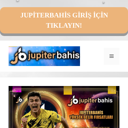
JUPİTERBAHİS GİRİŞ İÇİN
TIKLAYIN!
İçeriğe
atla
Menü