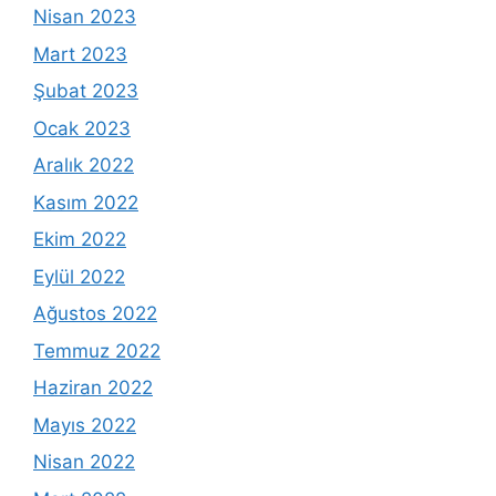
Nisan 2023
Mart 2023
Şubat 2023
Ocak 2023
Aralık 2022
Kasım 2022
Ekim 2022
Eylül 2022
Ağustos 2022
Temmuz 2022
Haziran 2022
Mayıs 2022
Nisan 2022