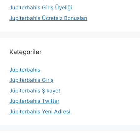
Jupiterbahis Giriş Üyeliği
Jupiterbahis Ücretsiz Bonusları
Kategoriler
Jüpiterbahis
Jüpiterbahis Giriş
Jüpiterbahis Şikayet
Jüpiterbahis Twitter
Jüpiterbahis Yeni Adresi