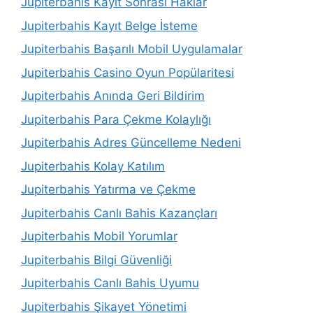
Jupiterbahis Kayıt Sonrası Haklar
Jupiterbahis Kayıt Belge İsteme
Jupiterbahis Başarılı Mobil Uygulamalar
Jupiterbahis Casino Oyun Popülaritesi
Jupiterbahis Anında Geri Bildirim
Jupiterbahis Para Çekme Kolaylığı
Jupiterbahis Adres Güncelleme Nedeni
Jupiterbahis Kolay Katılım
Jupiterbahis Yatırma ve Çekme
Jupiterbahis Canlı Bahis Kazançları
Jupiterbahis Mobil Yorumlar
Jupiterbahis Bilgi Güvenliği
Jupiterbahis Canlı Bahis Uyumu
Jupiterbahis Şikayet Yönetimi