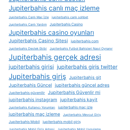
Jupiterbahis canlı maç izleme
Jupiterbahis Canlı Maç İzle
jupiterbahis canlı sohbet
Jupiterbahis Casino
Jupiterbahis Canlı Yardım
Jupiterbahis casino oyunları
Jupiterbahis Casino Sitesi
jupiterbahis com
Jupiterbahis Destek Ekibi
Jupiterbahis Futbol Bahisleri Nasıl Oynanır
Jupiterbahis gerçek adresi
jupiterbahis girisi
jupiterbahis giris twitter
Jupiterbahis giriş
Jupiterbahis git
Jupiterbahis Güncel
jupiterbahis güncel adres
Jupiterbahis Güvenlir mi
Jupiterbahis güvenilir
jupiterbahis instagram
jupiterbahis kayit
jupiterbahis maç izle
Jupiterbahis Kullanıcı Yorumları
jupiterbahis maç izleme
Jupiterbahis Mevcut Giriş
Jupiterbahis Mobil
jupiterbahis mobil giriş
Jupiterbahis Mobil Giriş Adresi
Jupiterbahis Mobil Uygulama