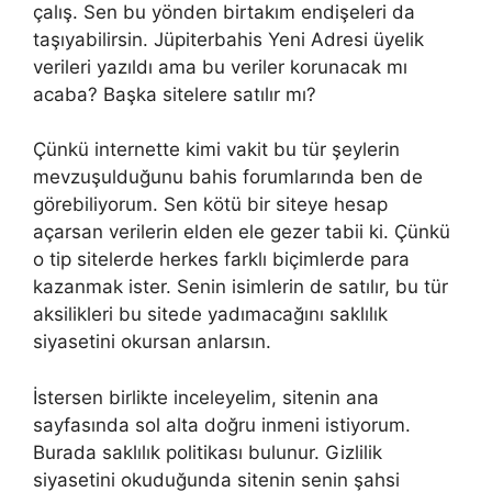
çalış. Sen bu yönden birtakım endişeleri da
taşıyabilirsin. Jüpiterbahis Yeni Adresi üyelik
verileri yazıldı ama bu veriler korunacak mı
acaba? Başka sitelere satılır mı?
Çünkü internette kimi vakit bu tür şeylerin
mevzuşulduğunu bahis forumlarında ben de
görebiliyorum. Sen kötü bir siteye hesap
açarsan verilerin elden ele gezer tabii ki. Çünkü
o tip sitelerde herkes farklı biçimlerde para
kazanmak ister. Senin isimlerin de satılır, bu tür
aksilikleri bu sitede yadımacağını saklılık
siyasetini okursan anlarsın.
İstersen birlikte inceleyelim, sitenin ana
sayfasında sol alta doğru inmeni istiyorum.
Burada saklılık politikası bulunur. Gizlilik
siyasetini okuduğunda sitenin senin şahsi