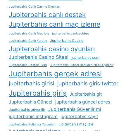
Jupiterbahis Canlı Casino Oyunları
Jupiterbahis canlı destek
Jupiterbahis canlı maç izleme
Jupiterbahis Canlı Maç İzle
jupiterbahis canlı sohbet
Jupiterbahis Casino
Jupiterbahis Canlı Yardım
Jupiterbahis casino oyunları
Jupiterbahis Casino Sitesi
jupiterbahis com
Jupiterbahis Destek Ekibi
Jupiterbahis Futbol Bahisleri Nasıl Oynanır
Jupiterbahis gerçek adresi
jupiterbahis girisi
jupiterbahis giris twitter
Jupiterbahis giriş
Jupiterbahis git
Jupiterbahis Güncel
jupiterbahis güncel adres
Jupiterbahis Güvenlir mi
Jupiterbahis güvenilir
jupiterbahis instagram
jupiterbahis kayit
jupiterbahis maç izle
Jupiterbahis Kullanıcı Yorumları