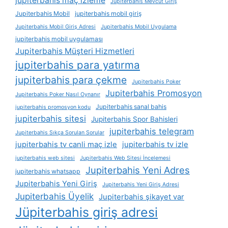
jupiterbahis maç izleme
Jupiterbahis Mevcut Giriş
Jupiterbahis Mobil
jupiterbahis mobil giriş
Jupiterbahis Mobil Giriş Adresi
Jupiterbahis Mobil Uygulama
jupiterbahis mobil uygulaması
Jupiterbahis Müşteri Hizmetleri
jupiterbahis para yatırma
jupiterbahis para çekme
Jupiterbahis Poker
Jupiterbahis Promosyon
Jupiterbahis Poker Nasıl Oynanır
Jupiterbahis sanal bahis
jupiterbahis promosyon kodu
jupiterbahis sitesi
Jupiterbahis Spor Bahisleri
jupiterbahis telegram
Jupiterbahis Sıkça Sorulan Sorular
jupiterbahis tv canli maç izle
jupiterbahis tv izle
jupiterbahis web sitesi
Jupiterbahis Web Sitesi İncelemesi
Jupiterbahis Yeni Adres
jupiterbahis whatsapp
Jupiterbahis Yeni Giriş
Jupiterbahis Yeni Giriş Adresi
Jupiterbahis Üyelik
Jupiterbahis şikayet var
Jüpiterbahis giriş adresi