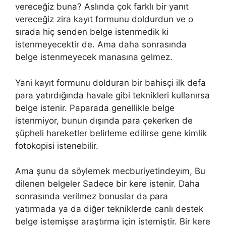
vereceğiz buna? Aslında çok farklı bir yanıt
vereceğiz zira kayıt formunu doldurdun ve o
sırada hiç senden belge istenmedik ki
istenmeyecektir de. Ama daha sonrasında
belge istenmeyecek manasına gelmez.
Yani kayıt formunu dolduran bir bahisçi ilk defa
para yatırdığında havale gibi teknikleri kullanırsa
belge istenir. Paparada genellikle belge
istenmiyor, bunun dışında para çekerken de
şüpheli hareketler belirleme edilirse gene kimlik
fotokopisi istenebilir.
Ama şunu da söylemek mecburiyetindeyım, Bu
dilenen belgeler Sadece bir kere istenir. Daha
sonrasında verilmez bonuslar da para
yatırmada ya da diğer tekniklerde canlı destek
belge istemişse araştırma için istemiştir. Bir kere