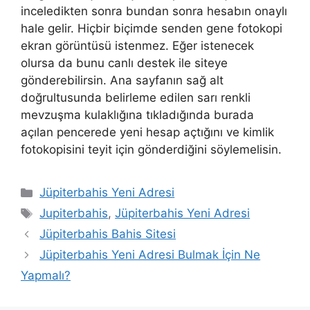
inceledikten sonra bundan sonra hesabın onaylı
hale gelir. Hiçbir biçimde senden gene fotokopi
ekran görüntüsü istenmez. Eğer istenecek
olursa da bunu canlı destek ile siteye
gönderebilirsin. Ana sayfanın sağ alt
doğrultusunda belirleme edilen sarı renkli
mevzuşma kulaklığına tıkladığında burada
açılan pencerede yeni hesap açtığını ve kimlik
fotokopisini teyit için gönderdiğini söylemelisin.
Kategoriler
Jüpiterbahis Yeni Adresi
Etiketler
Jupiterbahis
,
Jüpiterbahis Yeni Adresi
Yazı
Jüpiterbahis Bahis Sitesi
dolaşımı
Jüpiterbahis Yeni Adresi Bulmak İçin Ne
Yapmalı?