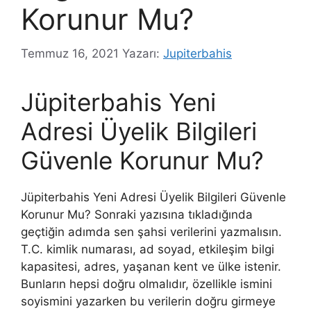
Korunur Mu?
Temmuz 16, 2021
Yazarı:
Jupiterbahis
Jüpiterbahis Yeni
Adresi Üyelik Bilgileri
Güvenle Korunur Mu?
Jüpiterbahis Yeni Adresi Üyelik Bilgileri Güvenle
Korunur Mu? Sonraki yazısına tıkladığında
geçtiğin adımda sen şahsi verilerini yazmalısın.
T.C. kimlik numarası, ad soyad, etkileşim bilgi
kapasitesi, adres, yaşanan kent ve ülke istenir.
Bunların hepsi doğru olmalıdır, özellikle ismini
soyismini yazarken bu verilerin doğru girmeye