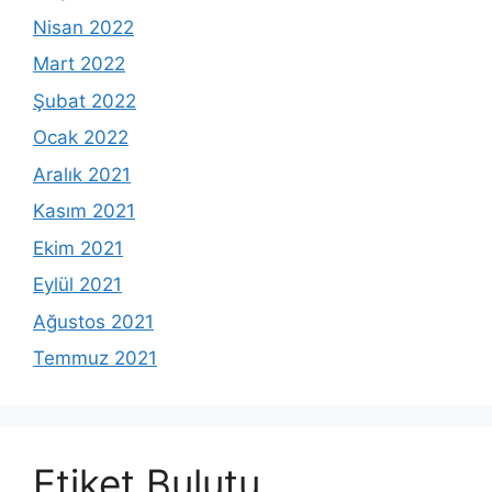
Nisan 2022
Mart 2022
Şubat 2022
Ocak 2022
Aralık 2021
Kasım 2021
Ekim 2021
Eylül 2021
Ağustos 2021
Temmuz 2021
Etiket Bulutu