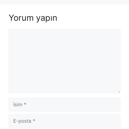
Yorum yapın
Yorum
İsim
E-
posta