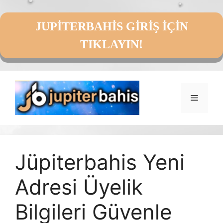
JUPİTERBAHİS GİRİŞ İÇİN
TIKLAYIN!
İçeriğe
atla
Menü
Jüpiterbahis Yeni
Adresi Üyelik
Bilgileri Güvenle