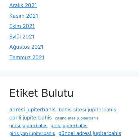
Aralık 2021
Kasım 2021
Ekim 2021
Eylül 2021
Ağustos 2021
Temmuz 2021
Etiket Bulutu
adresi jupiterbahis
bahis sitesi jupiterbahis
canli jupiterbahis
casino sitesi jupiterbahis
girisi jupiterbahis
giris jupiterbahis
güncel adresi jupiterbahis
giris yap jupiterbahis