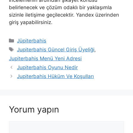
belirlenecek ve çözüm odaklı bir yaklaşımla
sizinle iletişime geçilecektir. Yandex üzerinden
giriş yapabilirsiniz.
Kategoriler
Jüpiterbahis
Etiketler
Jupiterbahis Güncel Giriş Üyeliği
,
Jupiterbahis Menü Yeni Adresi
Yazı
Jupiterbahis Oyunu Nedir
dolaşımı
Jupiterbahis Hüküm Ve Koşulları
Yorum yapın
Yorum