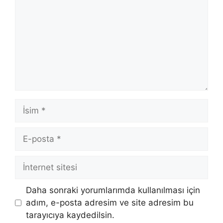
İsim
E-
posta
İnternet
sitesi
Daha sonraki yorumlarımda kullanılması için
adım, e-posta adresim ve site adresim bu
tarayıcıya kaydedilsin.