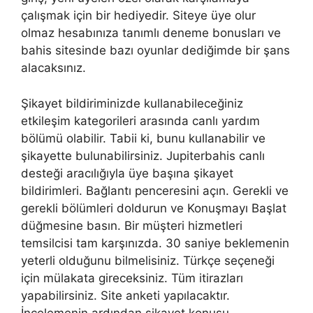
çalışmak için bir hediyedir. Siteye üye olur
olmaz hesabınıza tanımlı deneme bonusları ve
bahis sitesinde bazı oyunlar dediğimde bir şans
alacaksınız.
Şikayet bildiriminizde kullanabileceğiniz
etkileşim kategorileri arasında canlı yardım
bölümü olabilir. Tabii ki, bunu kullanabilir ve
şikayette bulunabilirsiniz. Jupiterbahis canlı
desteği aracılığıyla üye başına şikayet
bildirimleri. Bağlantı penceresini açın. Gerekli ve
gerekli bölümleri doldurun ve Konuşmayı Başlat
düğmesine basın. Bir müşteri hizmetleri
temsilcisi tam karşınızda. 30 saniye beklemenin
yeterli olduğunu bilmelisiniz. Türkçe seçeneği
için mülakata gireceksiniz. Tüm itirazları
yapabilirsiniz. Site anketi yapılacaktır.
İncelemenin ardından şikayet konusu