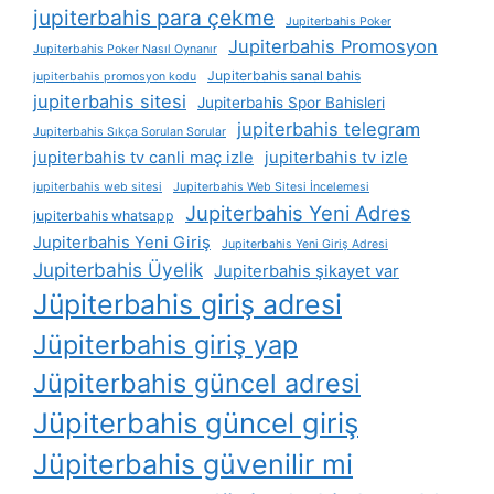
jupiterbahis para çekme
Jupiterbahis Poker
Jupiterbahis Promosyon
Jupiterbahis Poker Nasıl Oynanır
Jupiterbahis sanal bahis
jupiterbahis promosyon kodu
jupiterbahis sitesi
Jupiterbahis Spor Bahisleri
jupiterbahis telegram
Jupiterbahis Sıkça Sorulan Sorular
jupiterbahis tv canli maç izle
jupiterbahis tv izle
jupiterbahis web sitesi
Jupiterbahis Web Sitesi İncelemesi
Jupiterbahis Yeni Adres
jupiterbahis whatsapp
Jupiterbahis Yeni Giriş
Jupiterbahis Yeni Giriş Adresi
Jupiterbahis Üyelik
Jupiterbahis şikayet var
Jüpiterbahis giriş adresi
Jüpiterbahis giriş yap
Jüpiterbahis güncel adresi
Jüpiterbahis güncel giriş
Jüpiterbahis güvenilir mi