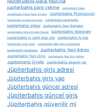
jupiterbahis para yatırma
jupiterbahis para çekme
Jupiterbahis Poker
Jupiterbahis Promosyon
Jupiterbahis Poker Nasıl Oynanır
Jupiterbahis sanal bahis
jupiterbahis promosyon kodu
jupiterbahis sitesi
Jupiterbahis Spor Bahisleri
jupiterbahis telegram
Jupiterbahis Sıkça Sorulan Sorular
jupiterbahis tv canli maç izle
jupiterbahis tv izle
jupiterbahis web sitesi
Jupiterbahis Web Sitesi İncelemesi
Jupiterbahis Yeni Adres
jupiterbahis whatsapp
Jupiterbahis Yeni Giriş
Jupiterbahis Yeni Giriş Adresi
Jupiterbahis Üyelik
Jupiterbahis şikayet var
Jüpiterbahis giriş adresi
Jüpiterbahis giriş yap
Jüpiterbahis güncel adresi
Jüpiterbahis güncel giriş
Jüpiterbahis güvenilir mi