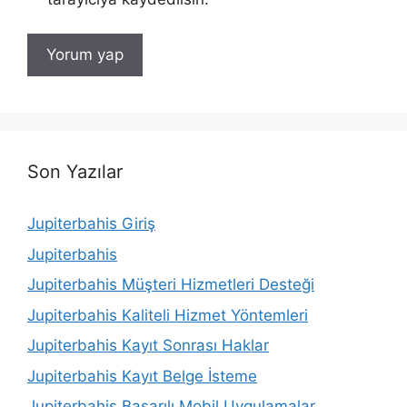
Son Yazılar
Jupiterbahis Giriş
Jupiterbahis
Jupiterbahis Müşteri Hizmetleri Desteği
Jupiterbahis Kaliteli Hizmet Yöntemleri
Jupiterbahis Kayıt Sonrası Haklar
Jupiterbahis Kayıt Belge İsteme
Jupiterbahis Başarılı Mobil Uygulamalar