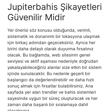
Jupiterbahis Şikayetleri
Güvenilir Midir
Yer önerisi söz konusu olduğunda, verimli,
sistematik ve donanımlı bir lokasyona ulaşmak
için birkaç adımdan geçeceksiniz. Ayrıca her
birini daha detaylı olarak duyurma fırsatınız
olacak. Bu bağlamda, web sitesinin genel
seviyesi ve aktif aşaması nedeniyle doğrudan
yakalayabileceğiniz alanlar size etkin bir sistem
içinde sunulacaktır. Bu nedenle geçerli bir
başlangıcı da değerlendirebilir ve daha hızlı
sonuç almak için fırsatlar bulabilirsiniz. Ana
sayfada yer alan trendler ve bahis sistemleri
sayesinde uygun bir süreç oluşturacak ve her
zaman daha başarılı bir sıralamaya dahil
olacaksınız.