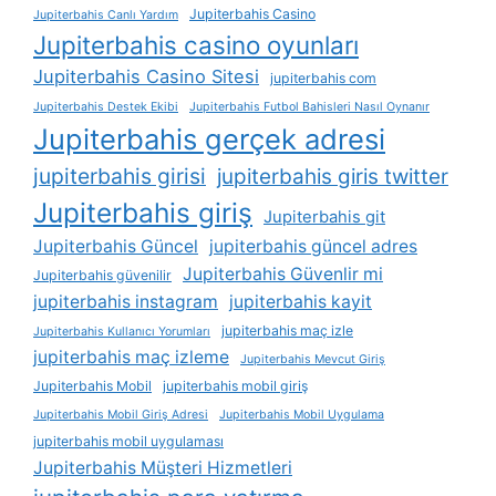
Jupiterbahis Casino
Jupiterbahis Canlı Yardım
Jupiterbahis casino oyunları
Jupiterbahis Casino Sitesi
jupiterbahis com
Jupiterbahis Destek Ekibi
Jupiterbahis Futbol Bahisleri Nasıl Oynanır
Jupiterbahis gerçek adresi
jupiterbahis girisi
jupiterbahis giris twitter
Jupiterbahis giriş
Jupiterbahis git
Jupiterbahis Güncel
jupiterbahis güncel adres
Jupiterbahis Güvenlir mi
Jupiterbahis güvenilir
jupiterbahis instagram
jupiterbahis kayit
jupiterbahis maç izle
Jupiterbahis Kullanıcı Yorumları
jupiterbahis maç izleme
Jupiterbahis Mevcut Giriş
Jupiterbahis Mobil
jupiterbahis mobil giriş
Jupiterbahis Mobil Giriş Adresi
Jupiterbahis Mobil Uygulama
jupiterbahis mobil uygulaması
Jupiterbahis Müşteri Hizmetleri