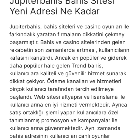
Jupiterbahis Bahis Sitesi
Yeni Adresi Ne Kadar
Jupiterbahis, bahis siteleri ve casino oyunları ile
farkındalık yaratan firmaların dikkatini çekmeyi
başarmıştır. Bahis ve casino sitelerinden gelen
rekabetin son zamanlarda artması, kullanıcıların
kafasını karıştırdı. Ancak en popüler ve giderek
daha popüler hale gelen Trend bahis,
kullanıcılara kaliteli ve güvenilir hizmet sunarak
dikkat çekiyor. Ödeme kanalları ve hizmetleri
birçok kullanıcı tarafından tercih edilmeye
başlandı. Web sitesi altyapısı ve lisanslama ile
kullanıcılarına en iyi hizmeti vermektedir. Ayrıca
satış ortaklığı işlemi yapan kullanıcılara özel
tanımlanmış promosyon ve kampanyalar ile
kullanıcılarına güvenmektedir. Aynı zamanda
bahis adresinin kullanıcıları canlı oyunlar