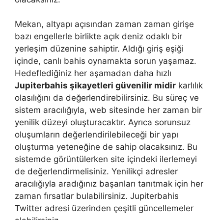
Mekan, altyapı açısından zaman zaman girişe
bazı engellerle birlikte açık deniz odaklı bir
yerleşim düzenine sahiptir. Aldığı giriş eşiği
içinde, canlı bahis oynamakta sorun yaşamaz.
Hedeflediğiniz her aşamadan daha hızlı
Jupiterbahis şikayetleri güvenilir midir
karlılık
olasılığını da değerlendirebilirsiniz. Bu süreç ve
sistem aracılığıyla, web sitesinde her zaman bir
yenilik düzeyi oluşturacaktır. Ayrıca sorunsuz
oluşumların değerlendirilebileceği bir yapı
oluşturma yeteneğine de sahip olacaksınız. Bu
sistemde görüntülerken site içindeki ilerlemeyi
de değerlendirmelisiniz. Yenilikçi adresler
aracılığıyla aradığınız başarıları tanıtmak için her
zaman fırsatlar bulabilirsiniz. Jupiterbahis
Twitter adresi üzerinden çeşitli güncellemeler