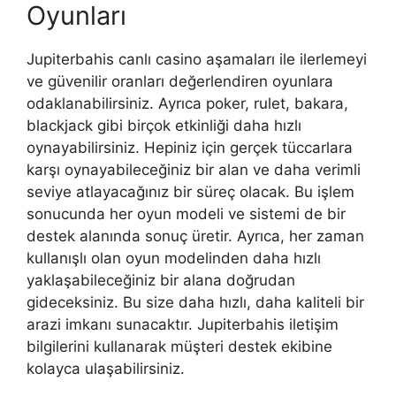
Oyunları
Jupiterbahis canlı casino aşamaları ile ilerlemeyi
ve güvenilir oranları değerlendiren oyunlara
odaklanabilirsiniz. Ayrıca poker, rulet, bakara,
blackjack gibi birçok etkinliği daha hızlı
oynayabilirsiniz. Hepiniz için gerçek tüccarlara
karşı oynayabileceğiniz bir alan ve daha verimli
seviye atlayacağınız bir süreç olacak. Bu işlem
sonucunda her oyun modeli ve sistemi de bir
destek alanında sonuç üretir. Ayrıca, her zaman
kullanışlı olan oyun modelinden daha hızlı
yaklaşabileceğiniz bir alana doğrudan
gideceksiniz. Bu size daha hızlı, daha kaliteli bir
arazi imkanı sunacaktır. Jupiterbahis iletişim
bilgilerini kullanarak müşteri destek ekibine
kolayca ulaşabilirsiniz.