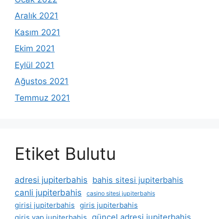
Aralık 2021
Kasım 2021
Ekim 2021
Eylül 2021
Ağustos 2021
Temmuz 2021
Etiket Bulutu
adresi jupiterbahis
bahis sitesi jupiterbahis
canli jupiterbahis
casino sitesi jupiterbahis
girisi jupiterbahis
giris jupiterbahis
güncel adresi jupiterbahis
giris yap jupiterbahis