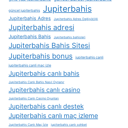
Jupiterbahis
güncel jupiterbahis
Jupiterbahis Adres
Jupiterbahis Adres Değişikliği
Jupiterbahis adresi
Jupiterbahis Bahis
Jupiterbahis bahisleri
Jupiterbahis Bahis Sitesi
Jupiterbahis bonus
jupiterbahis canli
jupiterbahis canli maç izle
Jupiterbahis canlı bahis
Jupiterbahis Canlı Bahis Nasıl Oynanır
Jupiterbahis canlı casino
Jupiterbahis Canlı Casino Oyunları
Jupiterbahis canlı destek
Jupiterbahis canlı maç izleme
Jupiterbahis Canlı Maç İzle
jupiterbahis canlı sohbet