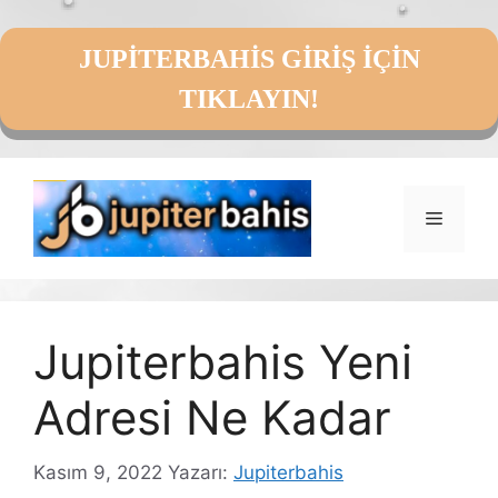
JUPİTERBAHİS GİRİŞ İÇİN
TIKLAYIN!
İçeriğe
atla
Menü
Jupiterbahis Yeni
Adresi Ne Kadar
Kasım 9, 2022
Yazarı:
Jupiterbahis