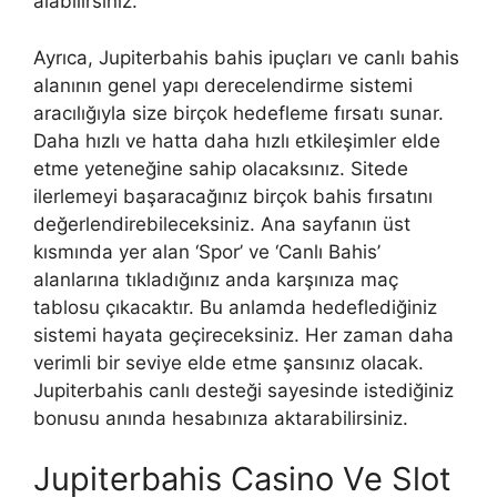
alabilirsiniz.
Ayrıca, Jupiterbahis bahis ipuçları ve canlı bahis
alanının genel yapı derecelendirme sistemi
aracılığıyla size birçok hedefleme fırsatı sunar.
Daha hızlı ve hatta daha hızlı etkileşimler elde
etme yeteneğine sahip olacaksınız. Sitede
ilerlemeyi başaracağınız birçok bahis fırsatını
değerlendirebileceksiniz. Ana sayfanın üst
kısmında yer alan ‘Spor’ ve ‘Canlı Bahis’
alanlarına tıkladığınız anda karşınıza maç
tablosu çıkacaktır. Bu anlamda hedeflediğiniz
sistemi hayata geçireceksiniz. Her zaman daha
verimli bir seviye elde etme şansınız olacak.
Jupiterbahis canlı desteği sayesinde istediğiniz
bonusu anında hesabınıza aktarabilirsiniz.
Jupiterbahis Casino Ve Slot