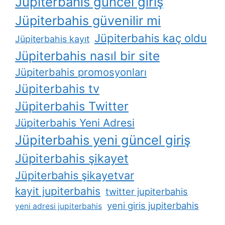
Jüpiterbahis güncel giriş
Jüpiterbahis güvenilir mi
Jüpiterbahis kaç oldu
Jüpiterbahis kayıt
Jüpiterbahis nasıl bir site
Jüpiterbahis promosyonları
Jüpiterbahis tv
Jüpiterbahis Twitter
Jüpiterbahis Yeni Adresi
Jüpiterbahis yeni güncel giriş
Jüpiterbahis şikayet
Jüpiterbahis şikayetvar
kayit jupiterbahis
twitter jupiterbahis
yeni giris jupiterbahis
yeni adresi jupiterbahis