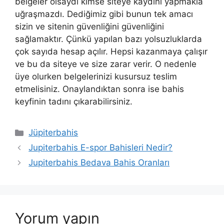
belgeler olsaydı kimse siteye kaydını yapmakla
uğraşmazdı. Dediğimiz gibi bunun tek amacı
sizin ve sitenin güvenliğini güvenliğini
sağlamaktır. Çünkü yapılan bazı yolsuzluklarda
çok sayıda hesap açılır. Hepsi kazanmaya çalışır
ve bu da siteye ve size zarar verir. O nedenle
üye olurken belgelerinizi kusursuz teslim
etmelisiniz. Onaylandıktan sonra ise bahis
keyfinin tadını çıkarabilirsiniz.
Kategoriler
Jüpiterbahis
Yazı
Jupiterbahis E-spor Bahisleri Nedir?
dolaşımı
Jupiterbahis Bedava Bahis Oranları
Yorum yapın