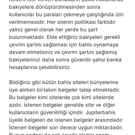
bakiyelere dönüştürülmesinden sonra
kullanıcılar bu paraları çekmeye çalıştığında izin
verilmemesidir. Her sitenin politikası farklıdır
yalnız genel olarak her yerde bu şart
bulunmaktadır. Elde ettiğiniz bakiyeleri gerekli
çevrim şartını sağlaması için bahis oynamaya
devam etmelisiniz ve çevrim şartını sağlamış
bakiyelerinizi daha sonra güvenilir şahsi banka
hesaplarına çekebilirsiniz.
Bildiğiniz gibi bütün bahis siteleri bünyelerine
üye alırken birtakım belgeler talep etmektedir.
Bu belgeler kimi sitelerde çok kimi sitelerde
azdır. İstenen belgeler genelde site ve diğer
kullanıcıların güvenilirliği içindir. Jupiterbahis
üyelik belgeleri de istenen belgeler arasındadır.
İstenen belgeler son derece uygun miktardadır.