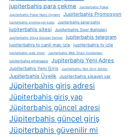
jupiterbahis para çekme
Jupiterbahis Poker
Jupiterbahis Promosyon
Jupiterbahis Poker Nasıl Oynanır
Jupiterbahis sanal bahis
jupiterbahis promosyon kodu
jupiterbahis sitesi
Jupiterbahis Spor Bahisleri
jupiterbahis telegram
Jupiterbahis Sıkça Sorulan Sorular
jupiterbahis tv canli maç izle
jupiterbahis tv izle
jupiterbahis web sitesi
Jupiterbahis Web Sitesi İncelemesi
Jupiterbahis Yeni Adres
jupiterbahis whatsapp
Jupiterbahis Yeni Giriş
Jupiterbahis Yeni Giriş Adresi
Jupiterbahis Üyelik
Jupiterbahis şikayet var
Jüpiterbahis giriş adresi
Jüpiterbahis giriş yap
Jüpiterbahis güncel adresi
Jüpiterbahis güncel giriş
Jüpiterbahis güvenilir mi