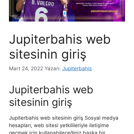
Jupiterbahis web
sitesinin giriş
Mart 24, 2022
Yazarı:
Jupiterbahis
Jupiterbahis web
sitesinin giriş
Jupiterbahis web sitesinin giriş Sosyal medya
hesapları, web sitesi yetkilileriyle iletişime
geçmek için kullanabileceğiniz başka bir