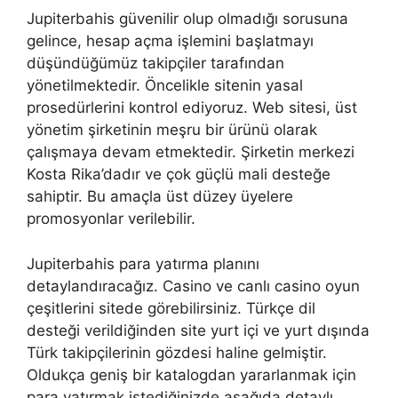
Jupiterbahis güvenilir olup olmadığı sorusuna
gelince, hesap açma işlemini başlatmayı
düşündüğümüz takipçiler tarafından
yönetilmektedir. Öncelikle sitenin yasal
prosedürlerini kontrol ediyoruz. Web sitesi, üst
yönetim şirketinin meşru bir ürünü olarak
çalışmaya devam etmektedir. Şirketin merkezi
Kosta Rika’dadır ve çok güçlü mali desteğe
sahiptir. Bu amaçla üst düzey üyelere
promosyonlar verilebilir.
Jupiterbahis para yatırma planını
detaylandıracağız. Casino ve canlı casino oyun
çeşitlerini sitede görebilirsiniz. Türkçe dil
desteği verildiğinden site yurt içi ve yurt dışında
Türk takipçilerinin gözdesi haline gelmiştir.
Oldukça geniş bir katalogdan yararlanmak için
para yatırmak istediğinizde aşağıda detaylı