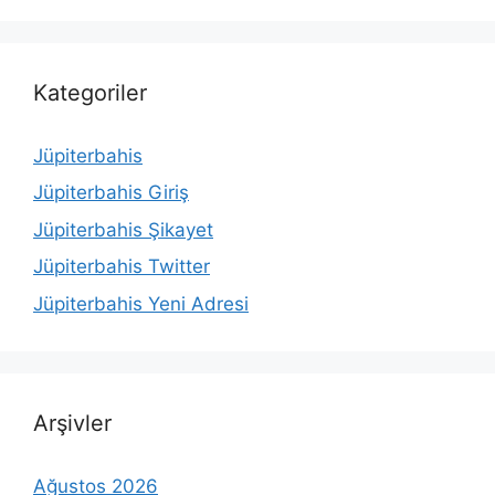
Kategoriler
Jüpiterbahis
Jüpiterbahis Giriş
Jüpiterbahis Şikayet
Jüpiterbahis Twitter
Jüpiterbahis Yeni Adresi
Arşivler
Ağustos 2026