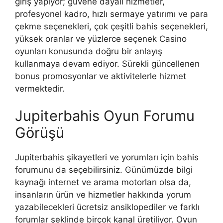
giriş yapıyor; güvene dayalı hizmetler,
profesyonel kadro, hızlı sermaye yatırımı ve para
çekme seçenekleri, çok çeşitli bahis seçenekleri,
yüksek oranlar ve yüzlerce seçenek Casino
oyunları konusunda doğru bir anlayış
kullanmaya devam ediyor. Sürekli güncellenen
bonus promosyonlar ve aktivitelerle hizmet
vermektedir.
Jupiterbahis Oyun Forumu
Görüşü
Jupiterbahis şikayetleri ve yorumları için bahis
forumunu da seçebilirsiniz. Günümüzde bilgi
kaynağı internet ve arama motorları olsa da,
insanların ürün ve hizmetler hakkında yorum
yazabilecekleri ücretsiz ansiklopediler ve farklı
forumlar şeklinde birçok kanal üretiliyor. Oyun