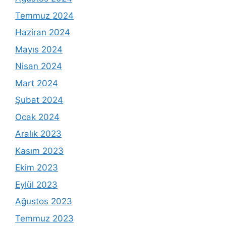
Temmuz 2024
Haziran 2024
Mayıs 2024
Nisan 2024
Mart 2024
Şubat 2024
Ocak 2024
Aralık 2023
Kasım 2023
Ekim 2023
Eylül 2023
Ağustos 2023
Temmuz 2023