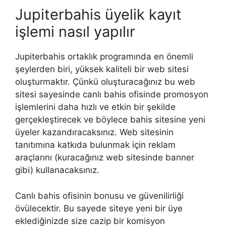
Jupiterbahis üyelik kayıt
işlemi nasıl yapılır
Jupiterbahis ortaklık programında en önemli
şeylerden biri, yüksek kaliteli bir web sitesi
oluşturmaktır. Çünkü oluşturacağınız bu web
sitesi sayesinde canlı bahis ofisinde promosyon
işlemlerini daha hızlı ve etkin bir şekilde
gerçekleştirecek ve böylece bahis sitesine yeni
üyeler kazandıracaksınız. Web sitesinin
tanıtımına katkıda bulunmak için reklam
araçlarını (kuracağınız web sitesinde banner
gibi) kullanacaksınız.
Canlı bahis ofisinin bonusu ve güvenilirliği
övülecektir. Bu sayede siteye yeni bir üye
eklediğinizde size cazip bir komisyon