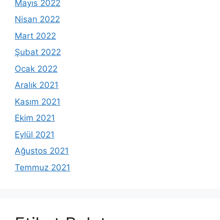
Mayıs 2022
Nisan 2022
Mart 2022
Şubat 2022
Ocak 2022
Aralık 2021
Kasım 2021
Ekim 2021
Eylül 2021
Ağustos 2021
Temmuz 2021