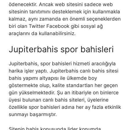
ödenecektir. Ancak web sitesini sadece web
sitesinin tanıtımını desteklemek için kullanmakla
kalmaz, aynı zamanda en önemli seçeneklerden
biri olan Twitter Facebook gibi sosyal ağ
araçlarını da kullanabilirsiniz.
Jupiterbahis spor bahisleri
Jupiterbahis, spor bahisleri hizmeti aracılığıyla
harika işler yaptı. Jupiterbahis canlı bahis sitesi
bahis yapımı altyapısı ile ülkemde boy
göstermekte olup, kalite standartları her geçen
gün yükselmektedir. Şu an itibariyle on binlerce
üyesi bulunan canlı bahis siteleri, üyelerine
özellikle spor bahisleri adına her ay fazla etkinlik
sunmayı başarmıştır.
Sitenin bahis konusunda lider konumda