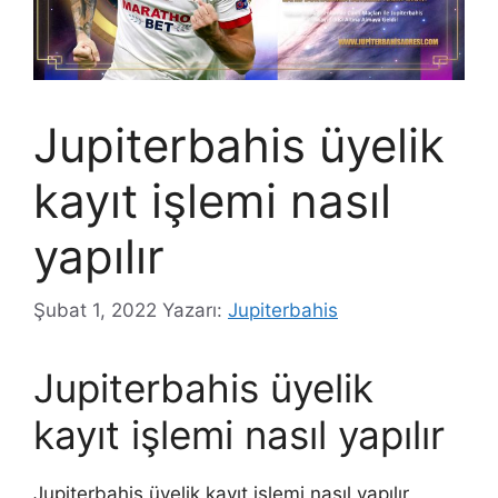
Jupiterbahis üyelik
kayıt işlemi nasıl
yapılır
Şubat 1, 2022
Yazarı:
Jupiterbahis
Jupiterbahis üyelik
kayıt işlemi nasıl yapılır
Jupiterbahis üyelik kayıt işlemi nasıl yapılır