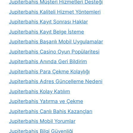
Jupiterbahis Müşteri Hizmetleri Desteği
Jupiterbahis Kaliteli Hizmet Yöntemleri
Jupiterbahis Kayıt Sonrası Haklar
Jupiterbahis Kayıt Belge İsteme
Jupiterbahis Başarılı Mobil Uygulamalar
Jupiterbahis Casino Oyun Popülaritesi
Jupiterbahis Anında Geri Bildirim
Jupiterbahis Para Çekme Kolaylığı
Jupiterbahis Adres Güncelleme Nedeni
Jupiterbahis Kolay Katılım
Jupiterbahis Yatırma ve Çekme
Jupiterbahis Canlı Bahis Kazançları
Jupiterbahis Mobil Yorumlar
Jupiterbahis Bilgi Güvenliği