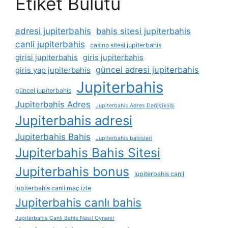
Etiket Bulutu
adresi jupiterbahis
bahis sitesi jupiterbahis
canli jupiterbahis
casino sitesi jupiterbahis
girisi jupiterbahis
giris jupiterbahis
güncel adresi jupiterbahis
giris yap jupiterbahis
Jupiterbahis
güncel jupiterbahis
Jupiterbahis Adres
Jupiterbahis Adres Değişikliği
Jupiterbahis adresi
Jupiterbahis Bahis
Jupiterbahis bahisleri
Jupiterbahis Bahis Sitesi
Jupiterbahis bonus
jupiterbahis canli
jupiterbahis canli maç izle
Jupiterbahis canlı bahis
Jupiterbahis Canlı Bahis Nasıl Oynanır