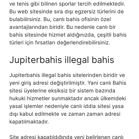
ve tenis gibi bilinen sporlar tercih edilmektedir.
Bu web sitesinde sıra dışı egzersiz türlerini de
bulabilirsiniz. Bu, canlı bahis ofisinin özel
avantajlarından biridir. Bu nedenle canlı bir
bahis sitesinde hizmet aldığınızda, çeşitli bahis
türleri için fırsatları değerlendirebilirsiniz.
Jupiterbahis illegal bahis
Jupiterbahis illegal bahis sitelerinden biridir ve
yeni giriş adresi değiştirilmiştir. Yani canlı Bahis
sitesi üyelerine eksiksiz bir sistem bazında
hukuki hizmetler sunmaktadır ancak ülkemdeki
yasal işlemler nedeniyle canlı iddia sitesi yasa
dışı kabul edilmekte ve zaman zaman adresi
kapatılmaktadır.
Site adresi kapatıldığında yeni belirlenen canlı