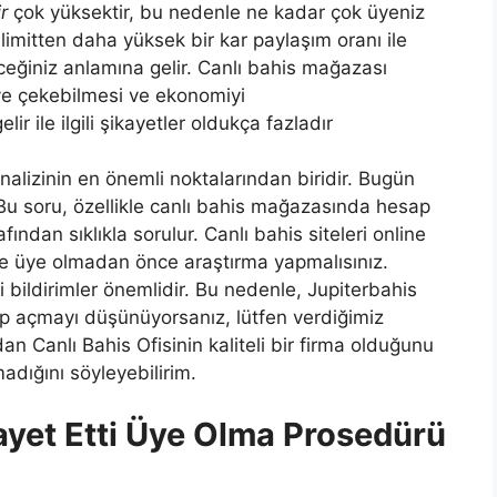
r
çok yüksektir, bu nedenle ne kadar çok üyeniz
limitten daha yüksek bir kar paylaşım oranı ile
eğiniz anlamına gelir. Canlı bahis mağazası
ye çekebilmesi ve ekonomiyi
ir ile ilgili şikayetler oldukça fazladır
nalizinin en önemli noktalarından biridir. Bugün
 Bu soru, özellikle canlı bahis mağazasında hesap
ından sıklıkla sorulur. Canlı bahis siteleri online
e üye olmadan önce araştırma yapmalısınız.
ri bildirimler önemlidir. Bu nedenle, Jupiterbahis
sap açmayı düşünüyorsanız, lütfen verdiğimiz
an Canlı Bahis Ofisinin kaliteli bir firma olduğunu
madığını söyleyebilirim.
ayet Etti Üye Olma Prosedürü