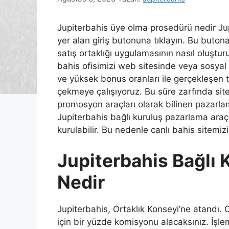
Jupiterbahis üye olma prosedürü nedir Jup
yer alan giriş butonuna tıklayın. Bu butona 
satış ortaklığı uygulamasının nasıl oluşturu
bahis ofisimizi web sitesinde veya sosyal
ve yüksek bonus oranları ile gerçekleşen tu
çekmeye çalışıyoruz. Bu süre zarfında si
promosyon araçları olarak bilinen pazarlam
Jupiterbahis bağlı kuruluş pazarlama araçla
kurulabilir. Bu nedenle canlı bahis sitemi
Jupiterbahis Bağlı
Nedir
Jupiterbahis, Ortaklık Konseyi’ne atandı.
için bir yüzde komisyonu alacaksınız. İşl