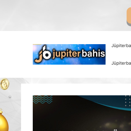
İçeriğe
atla
Jüpiterba
Jüpiterba