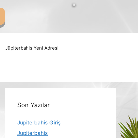
Jüpiterbahis Yeni Adresi
Son Yazılar
Jupiterbahis Giriş
Jupiterbahis