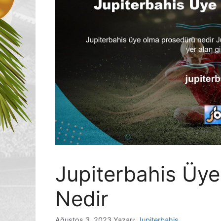
Jupiterbahis Üy
Nedir
Ağustos 3, 2023
Yazarı:
Jupiterbahis