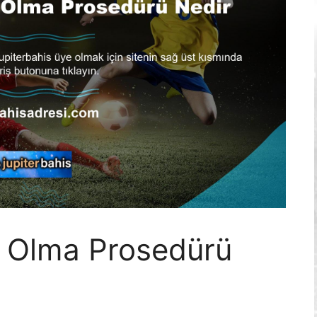
e Olma Prosedürü