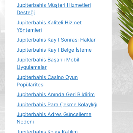
Jupiterbahis Müşteri Hizmetleri
Desteği
Jupiterbahis Kaliteli Hizmet
Yöntemleri
Jupiterbahis Kayıt Sonrası Haklar
Jupiterbahis Kayıt Belge İsteme
Jupiterbahis Başarılı Mobil
Uygulamalar
Jupiterbahis Casino Oyun
Popülaritesi
Jupiterbahis Anında Geri Bildirim
Jupiterbahis Para Çekme Kolaylığı
Jupiterbahis Adres Güncelleme
Nedeni
Jupiterbahis Kolay Katılım