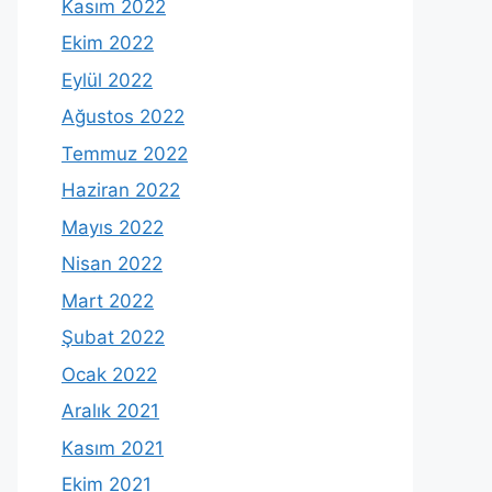
Kasım 2022
Ekim 2022
Eylül 2022
Ağustos 2022
Temmuz 2022
Haziran 2022
Mayıs 2022
Nisan 2022
Mart 2022
Şubat 2022
Ocak 2022
Aralık 2021
Kasım 2021
Ekim 2021