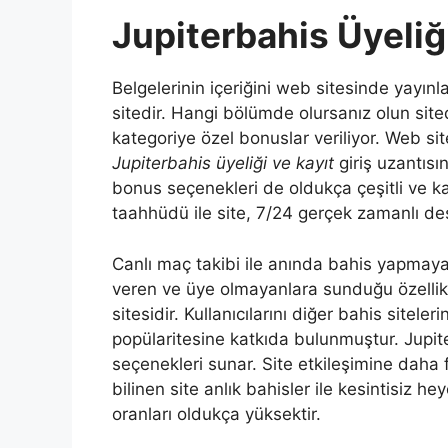
Jupiterbahis Üyeliğ
Belgelerinin içeriğini web sitesinde yayın
sitedir. Hangi bölümde olursanız olun sited
kategoriye özel bonuslar veriliyor. Web sit
Jupiterbahis üyeliği ve kayıt
giriş uzantısın
bonus seçenekleri de oldukça çeşitli ve ka
taahhüdü ile site, 7/24 gerçek zamanlı d
Canlı maç takibi ile anında bahis yapmaya
veren ve üye olmayanlara sunduğu özellikler
sitesidir. Kullanıcılarını diğer bahis site
popülaritesine katkıda bulunmuştur. Jupite
seçenekleri sunar. Site etkileşimine daha f
bilinen site anlık bahisler ile kesintisiz
oranları oldukça yüksektir.