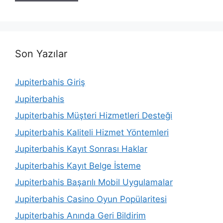
Son Yazılar
Jupiterbahis Giriş
Jupiterbahis
Jupiterbahis Müşteri Hizmetleri Desteği
Jupiterbahis Kaliteli Hizmet Yöntemleri
Jupiterbahis Kayıt Sonrası Haklar
Jupiterbahis Kayıt Belge İsteme
Jupiterbahis Başarılı Mobil Uygulamalar
Jupiterbahis Casino Oyun Popülaritesi
Jupiterbahis Anında Geri Bildirim