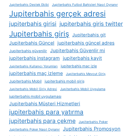
Jupiterbahis Destek Ekibi
Jupiterbahis Futbol Bahisleri Nasıl Oynanır
Jupiterbahis gerçek adresi
jupiterbahis girisi
jupiterbahis giris twitter
Jupiterbahis giriş
Jupiterbahis git
Jupiterbahis Güncel
jupiterbahis güncel adres
Jupiterbahis Güvenlir mi
Jupiterbahis güvenilir
jupiterbahis instagram
jupiterbahis kayit
jupiterbahis maç izle
Jupiterbahis Kullanıcı Yorumları
jupiterbahis maç izleme
Jupiterbahis Mevcut Giriş
Jupiterbahis Mobil
jupiterbahis mobil giriş
Jupiterbahis Mobil Giriş Adresi
Jupiterbahis Mobil Uygulama
jupiterbahis mobil uygulaması
Jupiterbahis Müşteri Hizmetleri
jupiterbahis para yatırma
jupiterbahis para çekme
Jupiterbahis Poker
Jupiterbahis Promosyon
Jupiterbahis Poker Nasıl Oynanır