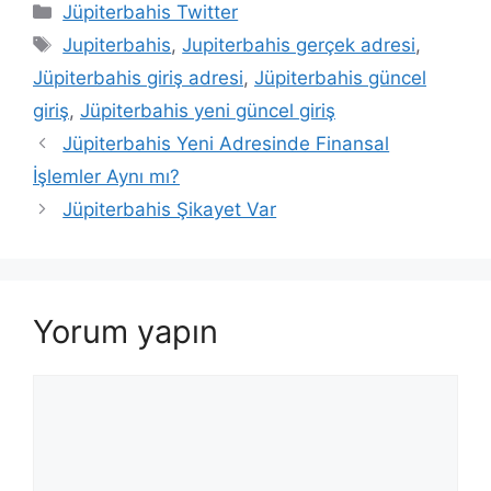
Kategoriler
Jüpiterbahis Twitter
Etiketler
Jupiterbahis
,
Jupiterbahis gerçek adresi
,
Jüpiterbahis giriş adresi
,
Jüpiterbahis güncel
giriş
,
Jüpiterbahis yeni güncel giriş
Yazı
Jüpiterbahis Yeni Adresinde Finansal
dolaşımı
İşlemler Aynı mı?
Jüpiterbahis Şikayet Var
Yorum yapın
Yorum