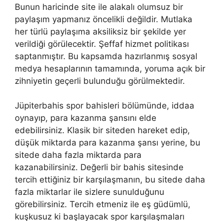
Bunun haricinde site ile alakalı olumsuz bir
paylaşım yapmanız öncelikli değildir. Mutlaka
her türlü paylaşıma aksiliksiz bir şekilde yer
verildiği görülecektir. Şeffaf hizmet politikası
saptanmıştır. Bu kapsamda hazırlanmış sosyal
medya hesaplarının tamamında, yoruma açık bir
zihniyetin geçerli bulunduğu görülmektedir.
Jüpiterbahis spor bahisleri bölümünde, iddaa
oynayıp, para kazanma şansını elde
edebilirsiniz. Klasik bir siteden hareket edip,
düşük miktarda para kazanma şansı yerine, bu
sitede daha fazla miktarda para
kazanabilirsiniz. Değerli bir bahis sitesinde
tercih ettiğiniz bir karşılaşmanın, bu sitede daha
fazla miktarlar ile sizlere sunulduğunu
görebilirsiniz. Tercih etmeniz ile eş güdümlü,
kuşkusuz ki başlayacak spor karşılaşmaları