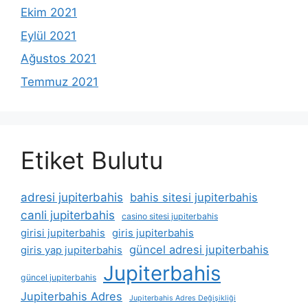
Ekim 2021
Eylül 2021
Ağustos 2021
Temmuz 2021
Etiket Bulutu
adresi jupiterbahis
bahis sitesi jupiterbahis
canli jupiterbahis
casino sitesi jupiterbahis
girisi jupiterbahis
giris jupiterbahis
güncel adresi jupiterbahis
giris yap jupiterbahis
Jupiterbahis
güncel jupiterbahis
Jupiterbahis Adres
Jupiterbahis Adres Değişikliği