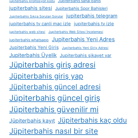
Jupiterbahis sanal bahis
jupiterbahis promosyon kodu
jupiterbahis sitesi
Jupiterbahis Spor Bahisleri
jupiterbahis telegram
Jupiterbahis Sıkça Sorulan Sorular
jupiterbahis tv canli maç izle
jupiterbahis tv izle
jupiterbahis web sitesi
Jupiterbahis Web Sitesi İncelemesi
Jupiterbahis Yeni Adres
jupiterbahis whatsapp
Jupiterbahis Yeni Giriş
Jupiterbahis Yeni Giriş Adresi
Jupiterbahis Üyelik
Jupiterbahis şikayet var
Jüpiterbahis giriş adresi
Jüpiterbahis giriş yap
Jüpiterbahis güncel adresi
Jüpiterbahis güncel giriş
Jüpiterbahis güvenilir mi
Jüpiterbahis kaç oldu
Jüpiterbahis kayıt
Jüpiterbahis nasıl bir site