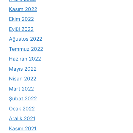
Kasım 2022
Ekim 2022
Eylül 2022
Ağustos 2022
Temmuz 2022
Haziran 2022
Mayıs 2022
Nisan 2022
Mart 2022
Şubat 2022
Ocak 2022
Aralık 2021
Kasım 2021