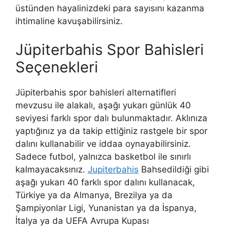
üstünden hayalinizdeki para sayısını kazanma
ihtimaline kavuşabilirsiniz.
Jüpiterbahis Spor Bahisleri
Seçenekleri
Jüpiterbahis spor bahisleri alternatifleri
mevzusu ile alakalı, aşağı yukarı günlük 40
seviyesi farklı spor dalı bulunmaktadır. Aklınıza
yaptığınız ya da takip ettiğiniz rastgele bir spor
dalını kullanabilir ve iddaa oynayabilirsiniz.
Sadece futbol, yalnızca basketbol ile sınırlı
kalmayacaksınız.
Jupiterbahis
Bahsedildiği gibi
aşağı yukarı 40 farklı spor dalını kullanacak,
Türkiye ya da Almanya, Brezilya ya da
Şampiyonlar Ligi, Yunanistan ya da İspanya,
İtalya ya da UEFA Avrupa Kupası