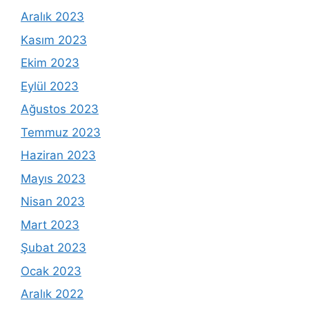
Aralık 2023
Kasım 2023
Ekim 2023
Eylül 2023
Ağustos 2023
Temmuz 2023
Haziran 2023
Mayıs 2023
Nisan 2023
Mart 2023
Şubat 2023
Ocak 2023
Aralık 2022