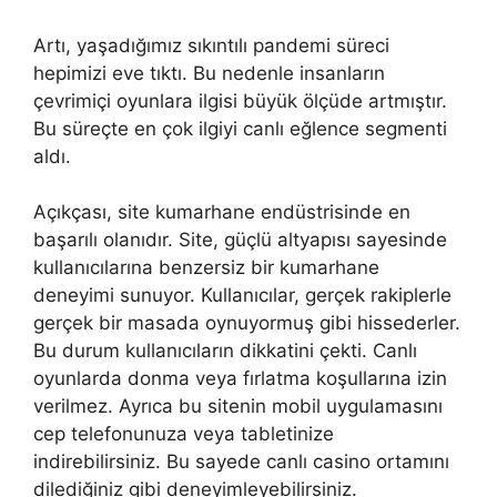
Artı, yaşadığımız sıkıntılı pandemi süreci
hepimizi eve tıktı. Bu nedenle insanların
çevrimiçi oyunlara ilgisi büyük ölçüde artmıştır.
Bu süreçte en çok ilgiyi canlı eğlence segmenti
aldı.
Açıkçası, site kumarhane endüstrisinde en
başarılı olanıdır. Site, güçlü altyapısı sayesinde
kullanıcılarına benzersiz bir kumarhane
deneyimi sunuyor. Kullanıcılar, gerçek rakiplerle
gerçek bir masada oynuyormuş gibi hissederler.
Bu durum kullanıcıların dikkatini çekti. Canlı
oyunlarda donma veya fırlatma koşullarına izin
verilmez. Ayrıca bu sitenin mobil uygulamasını
cep telefonunuza veya tabletinize
indirebilirsiniz. Bu sayede canlı casino ortamını
dilediğiniz gibi deneyimleyebilirsiniz.