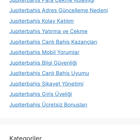
Jupiterbahis Adres Güncelleme Nedeni
Jupiterbahis Kolay Katılım
Jupiterbahis Yatırma ve Çekme
Jupiterbahis Canlı Bahis Kazançları
Jupiterbahis Mobil Yorumlar
Jupiterbahis Bilgi Güvenliği
Jupiterbahis Canlı Bahis Uyumu
Jupiterbahis Şikayet Yönetimi
Jupiterbahis Giriş Üyeliği
Jupiterbahis Ücretsiz Bonusları
Kategoriler