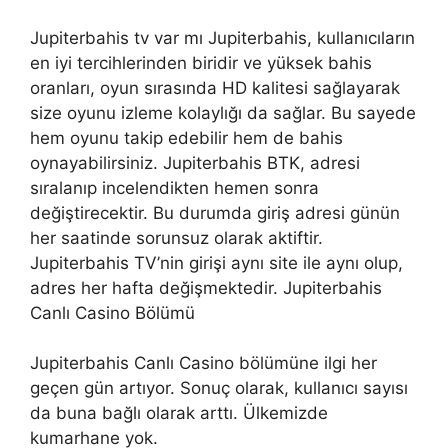
Jupiterbahis tv var mı Jupiterbahis, kullanıcıların
en iyi tercihlerinden biridir ve yüksek bahis
oranları, oyun sırasında HD kalitesi sağlayarak
size oyunu izleme kolaylığı da sağlar. Bu sayede
hem oyunu takip edebilir hem de bahis
oynayabilirsiniz. Jupiterbahis BTK, adresi
sıralanıp incelendikten hemen sonra
değiştirecektir. Bu durumda giriş adresi günün
her saatinde sorunsuz olarak aktiftir.
Jupiterbahis TV’nin girişi aynı site ile aynı olup,
adres her hafta değişmektedir. Jupiterbahis
Canlı Casino Bölümü
Jupiterbahis Canlı Casino bölümüne ilgi her
geçen gün artıyor. Sonuç olarak, kullanıcı sayısı
da buna bağlı olarak arttı. Ülkemizde
kumarhane yok.