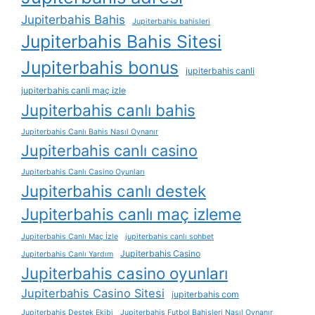
Jupiterbahis Bahis
Jupiterbahis bahisleri
Jupiterbahis Bahis Sitesi
Jupiterbahis bonus
jupiterbahis canli
jupiterbahis canli maç izle
Jupiterbahis canlı bahis
Jupiterbahis Canlı Bahis Nasıl Oynanır
Jupiterbahis canlı casino
Jupiterbahis Canlı Casino Oyunları
Jupiterbahis canlı destek
Jupiterbahis canlı maç izleme
Jupiterbahis Canlı Maç İzle
jupiterbahis canlı sohbet
Jupiterbahis Casino
Jupiterbahis Canlı Yardım
Jupiterbahis casino oyunları
Jupiterbahis Casino Sitesi
jupiterbahis com
Jupiterbahis Destek Ekibi
Jupiterbahis Futbol Bahisleri Nasıl Oynanır