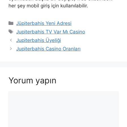
her şey mobil giriş için kullanılabilir.
Kategoriler
Jüpiterbahis Yeni Adresi
Etiketler
Jupiterbahis TV Var Mı Casino
Yazı
Jupiterbahis Üyeliği
dolaşımı
Jupiterbahis Casino Oranları
Yorum yapın
Yorum