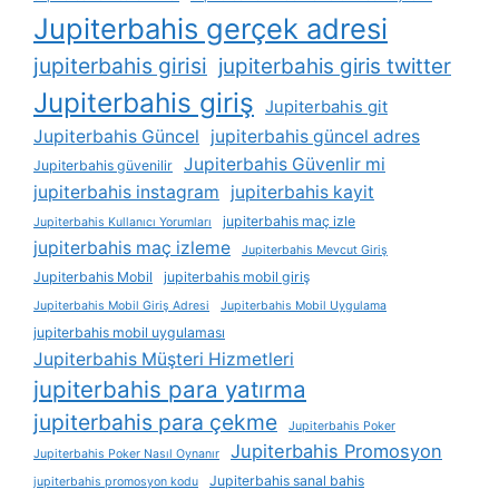
Jupiterbahis gerçek adresi
jupiterbahis girisi
jupiterbahis giris twitter
Jupiterbahis giriş
Jupiterbahis git
Jupiterbahis Güncel
jupiterbahis güncel adres
Jupiterbahis Güvenlir mi
Jupiterbahis güvenilir
jupiterbahis instagram
jupiterbahis kayit
jupiterbahis maç izle
Jupiterbahis Kullanıcı Yorumları
jupiterbahis maç izleme
Jupiterbahis Mevcut Giriş
Jupiterbahis Mobil
jupiterbahis mobil giriş
Jupiterbahis Mobil Giriş Adresi
Jupiterbahis Mobil Uygulama
jupiterbahis mobil uygulaması
Jupiterbahis Müşteri Hizmetleri
jupiterbahis para yatırma
jupiterbahis para çekme
Jupiterbahis Poker
Jupiterbahis Promosyon
Jupiterbahis Poker Nasıl Oynanır
Jupiterbahis sanal bahis
jupiterbahis promosyon kodu