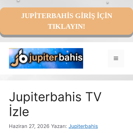
JUPİTERBAHİS GİRİŞ İÇİN
TIKLAYIN!
İçeriğe
atla
Menü
Jupiterbahis TV
İzle
Haziran 27, 2026
Yazarı:
Jupiterbahis