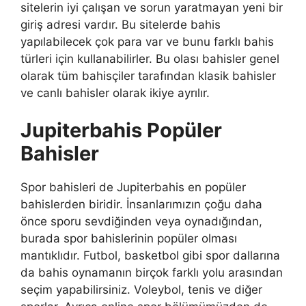
sitelerin iyi çalışan ve sorun yaratmayan yeni bir
giriş adresi vardır. Bu sitelerde bahis
yapılabilecek çok para var ve bunu farklı bahis
türleri için kullanabilirler. Bu olası bahisler genel
olarak tüm bahisçiler tarafından klasik bahisler
ve canlı bahisler olarak ikiye ayrılır.
Jupiterbahis Popüler
Bahisler
Spor bahisleri de Jupiterbahis en popüler
bahislerden biridir. İnsanlarımızın çoğu daha
önce sporu sevdiğinden veya oynadığından,
burada spor bahislerinin popüler olması
mantıklıdır. Futbol, basketbol gibi spor dallarına
da bahis oynamanın birçok farklı yolu arasından
seçim yapabilirsiniz. Voleybol, tenis ve diğer