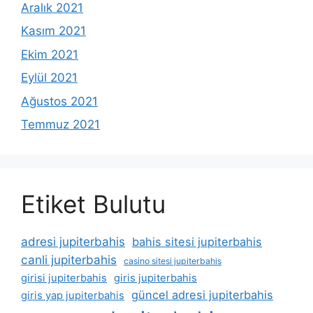
Aralık 2021
Kasım 2021
Ekim 2021
Eylül 2021
Ağustos 2021
Temmuz 2021
Etiket Bulutu
adresi jupiterbahis
bahis sitesi jupiterbahis
canli jupiterbahis
casino sitesi jupiterbahis
girisi jupiterbahis
giris jupiterbahis
güncel adresi jupiterbahis
giris yap jupiterbahis