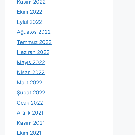
Kasım 2022
Ekim 2022
Eylül 2022
Ağustos 2022
Temmuz 2022
Haziran 2022
Mayıs 2022
Nisan 2022
Mart 2022
Şubat 2022
Ocak 2022
Aralık 2021
Kasım 2021
Ekim 2021