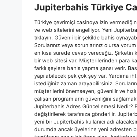
Jupiterbahis Türkiye C
Türkiye çevrimiçi casinoya izin vermediğin
ve web sitelerini engelliyor. Yeni Jupiterb
tıklayın. Güvenli bir şekilde bahis oynayabi
Sorularınız veya sorunlarınız olursa yoru
en kısa sürede cevap vereceğiz. Şirketin k
bir web sitesi var. Müşterilerinden para 
farklı şeylere bahis yapma şansı verir. Bas
yapılabilecek pek çok şey var. Yardıma ihti
istediğiniz zaman arayabilirsiniz. Sorular
müşterilerini önemseyen, güvenilir ve hızl
çalışan programların güvenliğini sağlamakt
Jupiterbahis Adres Güncellemesi Nedir? Bir 
değiştirilerek tarafınıza gönderilir. Jupit
yeni bir Jupiterbahis kullanıcı adı alacaksı
durumda ancak üyelerine yeni adresten bil