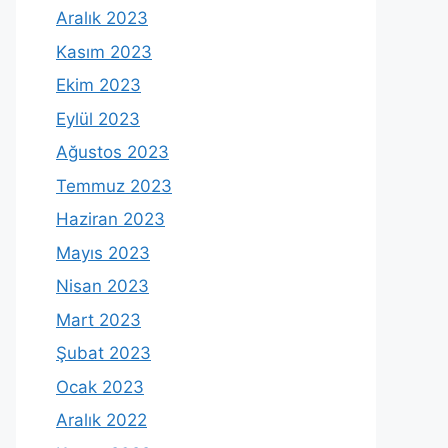
Aralık 2023
Kasım 2023
Ekim 2023
Eylül 2023
Ağustos 2023
Temmuz 2023
Haziran 2023
Mayıs 2023
Nisan 2023
Mart 2023
Şubat 2023
Ocak 2023
Aralık 2022