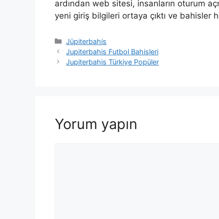
ardından web sitesi, insanların oturum a
yeni giriş bilgileri ortaya çıktı ve bahisle
Kategoriler
Jüpiterbahis
Yazı
Jupiterbahis Futbol Bahisleri
dolaşımı
Jupiterbahis Türkiye Popüler
Yorum yapın
Yorum