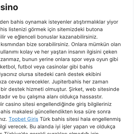
asino
den bahis oynamak isteyenler atıştırmalıklar yiyor
ahis listenizi görmek için sitemizdeki butona
lir ve eğlenceli bonuslar kazanabilirsiniz.
m kısmından bize sorabilirsiniz. Onlara mümkün olan
ullanımı kolay ve her yaştan insanın ilgisini çeken
kazanmaz, bunun yerine onlara spor veya oyun gibi
ketbol, futbol veya casinolar gibi bahis
yacınız olursa sitedeki canlı destek ekibini
ınıza cevap verecekler. Jupiterbahis her zaman
ı bir destek hizmeti olmuştur. Şirket, web sitesinde
adır ve bu çalışma alanı oldukça hassastır.
casino sitesi engellendiğinde giriş bilgileriniz
erbahis makalesi güncellendikten kısa süre sonra
nız.
Toobet Giriş
Türk bahis sitesi hala engellenmiş
gi verecek. Bu alanda iyi işler yapan ve oldukça