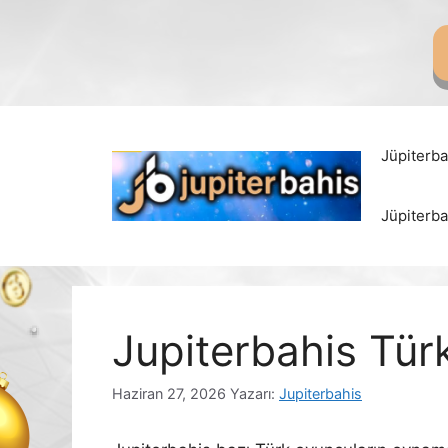
İçeriğe
atla
Jüpiterba
Jüpiterba
Jupiterbahis Tür
Haziran 27, 2026
Yazarı:
Jupiterbahis