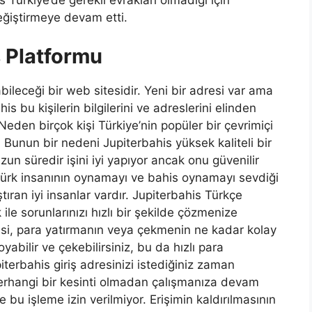
 Türkiye’de gerekli evrakları olmadığı için
eğiştirmeye devam etti.
s Platformu
bileceği bir web sitesidir. Yeni bir adresi var ama
his bu kişilerin bilgilerini ve adreslerini elinden
eden birçok kişi Türkiye’nin popüler bir çevrimiçi
 Bunun bir nedeni Jupiterbahis yüksek kaliteli bir
n süredir işini iyi yapıyor ancak onu güvenilir
 Türk insanının oynamayı ve bahis oynamayı sevdiği
tıran iyi insanlar vardır. Jupiterbahis Türkçe
k ile sorunlarınızı hızlı bir şekilde çözmenize
tesi, para yatırmanın veya çekmenin ne kadar kolay
yabilir ve çekebilirsiniz, bu da hızlı para
terbahis giriş adresinizi istediğiniz zaman
herhangi bir kesinti olmadan çalışmanıza devam
bu işleme izin verilmiyor. Erişimin kaldırılmasının