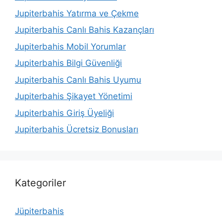
Jupiterbahis Yatırma ve Çekme
Jupiterbahis Canlı Bahis Kazançları
Jupiterbahis Mobil Yorumlar
Jupiterbahis Bilgi Güvenliği
Jupiterbahis Canlı Bahis Uyumu
Jupiterbahis Şikayet Yönetimi
Jupiterbahis Giriş Üyeliği
Jupiterbahis Ücretsiz Bonusları
Kategoriler
Jüpiterbahis