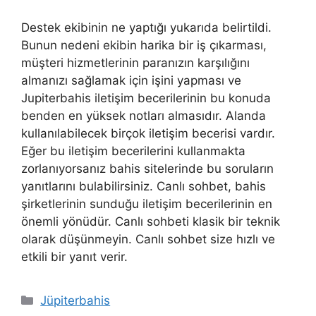
Destek ekibinin ne yaptığı yukarıda belirtildi.
Bunun nedeni ekibin harika bir iş çıkarması,
müşteri hizmetlerinin paranızın karşılığını
almanızı sağlamak için işini yapması ve
Jupiterbahis iletişim becerilerinin bu konuda
benden en yüksek notları almasıdır. Alanda
kullanılabilecek birçok iletişim becerisi vardır.
Eğer bu iletişim becerilerini kullanmakta
zorlanıyorsanız bahis sitelerinde bu soruların
yanıtlarını bulabilirsiniz. Canlı sohbet, bahis
şirketlerinin sunduğu iletişim becerilerinin en
önemli yönüdür. Canlı sohbeti klasik bir teknik
olarak düşünmeyin. Canlı sohbet size hızlı ve
etkili bir yanıt verir.
Kategoriler
Jüpiterbahis