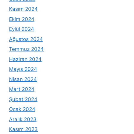
Kasım 2024
Ekim 2024
Eylül 2024
Ağustos 2024
Temmuz 2024
Haziran 2024
Mayıs 2024
Nisan 2024
Mart 2024
Şubat 2024
Ocak 2024
Aralık 2023
Kasım 2023