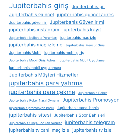
Jupiterbahis giriş
Jupiterbahis git
Jupiterbahis Güncel
jupiterbahis güncel adres
Jupiterbahis Güvenlir mi
Jupiterbahis güvenilir
jupiterbahis instagram
jupiterbahis kayit
jupiterbahis maç izle
Jupiterbahis Kullanıcı Yorumları
jupiterbahis maç izleme
Jupiterbahis Mevcut Giriş
Jupiterbahis Mobil
jupiterbahis mobil giriş
Jupiterbahis Mobil Giriş Adresi
Jupiterbahis Mobil Uygulama
jupiterbahis mobil uygulaması
Jupiterbahis Müşteri Hizmetleri
jupiterbahis para yatırma
jupiterbahis para çekme
Jupiterbahis Poker
Jupiterbahis Promosyon
Jupiterbahis Poker Nasıl Oynanır
Jupiterbahis sanal bahis
jupiterbahis promosyon kodu
jupiterbahis sitesi
Jupiterbahis Spor Bahisleri
jupiterbahis telegram
Jupiterbahis Sıkça Sorulan Sorular
jupiterbahis tv canli maç izle
jupiterbahis tv izle