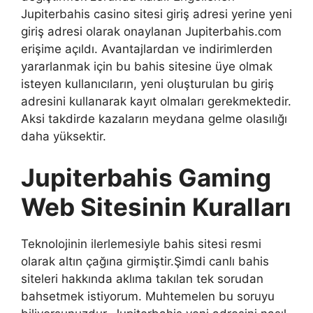
Jupiterbahis casino sitesi giriş adresi yerine yeni
giriş adresi olarak onaylanan Jupiterbahis.com
erişime açıldı. Avantajlardan ve indirimlerden
yararlanmak için bu bahis sitesine üye olmak
isteyen kullanıcıların, yeni oluşturulan bu giriş
adresini kullanarak kayıt olmaları gerekmektedir.
Aksi takdirde kazaların meydana gelme olasılığı
daha yüksektir.
Jupiterbahis Gaming
Web Sitesinin Kuralları
Teknolojinin ilerlemesiyle bahis sitesi resmi
olarak altın çağına girmiştir.Şimdi canlı bahis
siteleri hakkında aklıma takılan tek sorudan
bahsetmek istiyorum. Muhtemelen bu soruyu