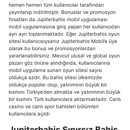
hemen hemen tüm kullanıcılar tarafından
yayınlanıp indirilmiştir. Bonuslar ve promosyon
fırsatları da
Jupiterbahis mobil uygulaması
mobil uygulamasına giriş yapan her kullanıcıdan
ayrı ayrı toplanmaktadır. Eğer Jupiterbahis oyun
sitesi kullanıcısıysanız Jupiterbahis Mobil’e üye
olarak bu bonus ve promosyonlardan
yararlanabilirsiniz. Mevcut ulusal ve global oyun
pazarı göz önüne alındığında, kullanıcılarına
mobil uygulama sunan oyun sitesi sayısı
oldukça azdır. Bu bahis sitesi ülkemizde
oldukça popüler olup, yatırımının büyük bir
kısmını Türkiye’den almakta ve yatırımının büyük
bir kısmını Türk kullanıcılara aktarmaktadır. Canlı
casino ve canlı spor bahisleri bölümleri
kullanıcılara açıldı
Jupiterbahis Sınırsız Bahis