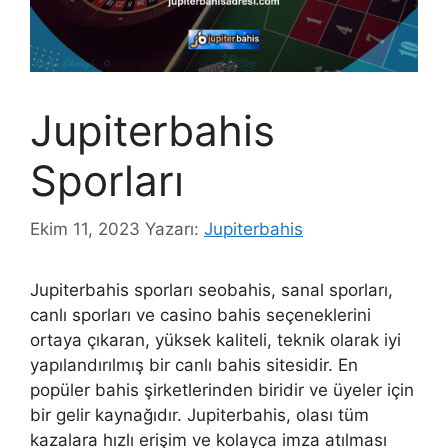
Jupiterbahis
Sporları
Ekim 11, 2023
Yazarı:
Jupiterbahis
Jupiterbahis sporları seobahis, sanal sporları,
canlı sporları ve casino bahis seçeneklerini
ortaya çıkaran, yüksek kaliteli, teknik olarak iyi
yapılandırılmış bir canlı bahis sitesidir. En
popüler bahis şirketlerinden biridir ve üyeler için
bir gelir kaynağıdır. Jupiterbahis, olası tüm
kazalara hızlı erişim ve kolayca imza atılması