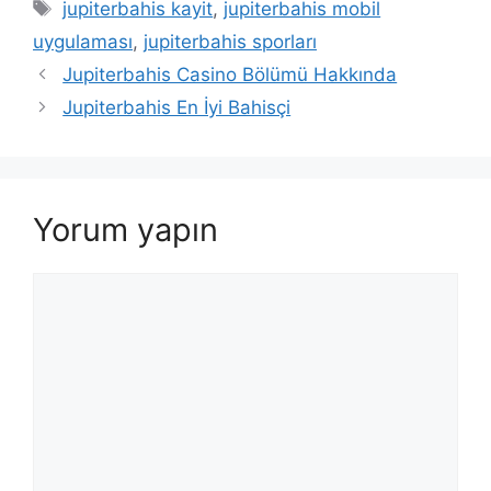
Etiketler
jupiterbahis kayit
,
jupiterbahis mobil
uygulaması
,
jupiterbahis sporları
Yazı
Jupiterbahis Casino Bölümü Hakkında
dolaşımı
Jupiterbahis En İyi Bahisçi
Yorum yapın
Yorum