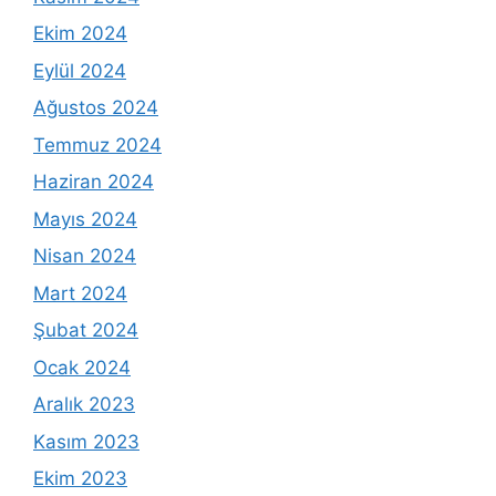
Ekim 2024
Eylül 2024
Ağustos 2024
Temmuz 2024
Haziran 2024
Mayıs 2024
Nisan 2024
Mart 2024
Şubat 2024
Ocak 2024
Aralık 2023
Kasım 2023
Ekim 2023