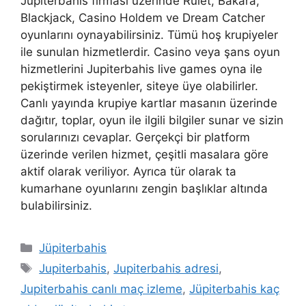
Jupiterbahis firması üzerinde Rulet, Bakara,
Blackjack, Casino Holdem ve Dream Catcher
oyunlarını oynayabilirsiniz. Tümü hoş krupiyeler
ile sunulan hizmetlerdir. Casino veya şans oyun
hizmetlerini Jupiterbahis live games oyna ile
pekiştirmek isteyenler, siteye üye olabilirler.
Canlı yayında krupiye kartlar masanın üzerinde
dağıtır, toplar, oyun ile ilgili bilgiler sunar ve sizin
sorularınızı cevaplar. Gerçekçi bir platform
üzerinde verilen hizmet, çeşitli masalara göre
aktif olarak veriliyor. Ayrıca tür olarak ta
kumarhane oyunlarını zengin başlıklar altında
bulabilirsiniz.
Kategoriler
Jüpiterbahis
Etiketler
Jupiterbahis
,
Jupiterbahis adresi
,
Jupiterbahis canlı maç izleme
,
Jüpiterbahis kaç