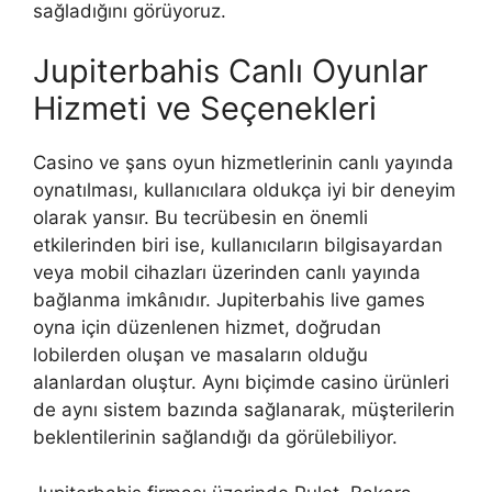
sağladığını görüyoruz.
Jupiterbahis Canlı Oyunlar
Hizmeti ve Seçenekleri
Casino ve şans oyun hizmetlerinin canlı yayında
oynatılması, kullanıcılara oldukça iyi bir deneyim
olarak yansır. Bu tecrübesin en önemli
etkilerinden biri ise, kullanıcıların bilgisayardan
veya mobil cihazları üzerinden canlı yayında
bağlanma imkânıdır. Jupiterbahis live games
oyna için düzenlenen hizmet, doğrudan
lobilerden oluşan ve masaların olduğu
alanlardan oluştur. Aynı biçimde casino ürünleri
de aynı sistem bazında sağlanarak, müşterilerin
beklentilerinin sağlandığı da görülebiliyor.