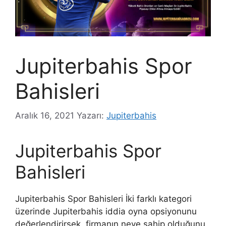
Jupiterbahis Spor
Bahisleri
Aralık 16, 2021
Yazarı:
Jupiterbahis
Jupiterbahis Spor
Bahisleri
Jupiterbahis Spor Bahisleri İki farklı kategori
üzerinde Jupiterbahis iddia oyna opsiyonunu
değerlendirirsek, firmanın neye sahip olduğunu