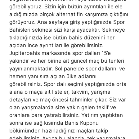
görebiliyoruz. Sizin için bütün ayrıntıları ile ele
aldığımızda birçok alternatifin karşımıza çıktığını
görüyoruz. Ana sayfaya giriş yaptığınızda Spor
Bahisleri sekmesi sizi karşılayacaktır. Sekmeye
tıkladığınızda ise bütün bahis düzenini her
açıdan ince ayrıntıları ile görebilirsiniz.
Jupiterbahis markasında spor dalları 15’e
yakındır ve her birine ait güncel maç bültenleri
yayınlanmaktadır. Sol panelde spor dallarını ve
hemen yanı sıra açılan ülke adlarını
görebilirsiniz. Spor dalı seçimi yaptığınızda orta
alana o maça ait listeler, takvim, yarışma
detayları ve maç öncesi tahminler çıkar. Siz var
olan yarışmalarda size yakın gelen teklif ve
oranlara para yatırabilirsiniz. Yatırım yaptıktan
sonra ise sağ kısımda Bahis Kuponu
bölümünden hazırladığınız maçları takip
edebilirsiniz. Ayrıca bu alanda, tek yarışmalara