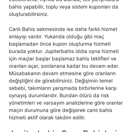
bahis yapabilir, toplu veya sistem kuponları da
oluşturabilirsiniz.
Canlı Bahis sekmesinde ise daha farklı hizmet
anlayışı vardır. Yukarıda olduğu gibi maç
başlamadan önce kupon oluşturma hizmeti
burada yoktur. Jupiterbahis iddia oyna hizmeti
için maçlar başlar başlamaz bahis teklifleri ve
oranları açar, sonlanana kadar bu devam eder.
Müsabakanın devam etmesine göre oranların
değiştiğini de görebilirsiniz. Değişimin temel
sebebi, takımların yarışmada birbirlerine karşı
oynayış durumlarıdır. Bundan ötürü da risk
yönetimleri ve varsayım analizlerine göre oranlar
maçın durumuna göre değişerek canlı bahis
hizmeti aktif olarak takdim edilir.