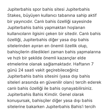
Jupiterbahis spor bahis sitesi Jupiterbahis
Stakes, büyüyen kullanıcı tabanına sahip aktif
bir yayıncıdır. Canlı bahis özelliği sayesinde
Jupiterbahis bahis yapmaktan hoşlanan
kullanıcıların ilgisini çeken bir sitedir. Canlı bahis
özelliği, Jupiterbahis diğer yasa dışı bahis
sitelerinden ayıran en önemli özellik olup,
bahisçilerin diledikleri zaman bahis yapmalarına
ve hızlı bir şekilde önemli kazançlar elde
etmelerine olanak sağlamaktadır. Haftanın 7
günü 24 saati vakit geçirebileceğiniz
Jupiterbahis bahis sitesini (yasa dışı bahis
siteleri arasında en güvenilir olanı) tercih ederek
canlı bahis özelliği ile bahis oynayabilirsiniz.
Jupiterbahis Bahis Kimdir. Genel olarak
konuşursak, bahisçiler diğer yasa dışı bahis
sitelerine bakarken Jupiterbahis Bahis’i tercih