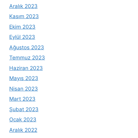
Aralık 2023
Kasım 2023
Ekim 2023
Eylül 2023
Ağustos 2023
Temmuz 2023
Haziran 2023
Mayıs 2023
Nisan 2023
Mart 2023
Şubat 2023
Ocak 2023
Aralık 2022