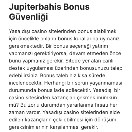
Jupiterbahis Bonus
Güvenliği
Yasa dışı casino sitelerinden bonus alabilmek
için öncelikle onların bonus kurallarına uymanız
gerekmektedir. Bir bonus seçeneği yatırım
yapmanızı gerektiriyorsa, devam etmeden önce
bunu yapmanız gerekir. Sitede yer alan canlı
destek uygulaması üzerinden bonusunuzu talep
edebilirsiniz. Bonus talebiniz kısa sürede
incelenecektir. Herhangi bir sorun yaşanmaması
durumunda bonus iade edilecektir. Yasadışı bir
casino sitesinden kazançları çekmek mümkün
mü? Bu zorlu durumdan yararlanma fırsatı her
zaman vardır. Yasadışı casino sitelerinden elde
edilen kazançların çekilebilmesi için dönüşüm
gereksinimlerinin karşılanması gerekir.