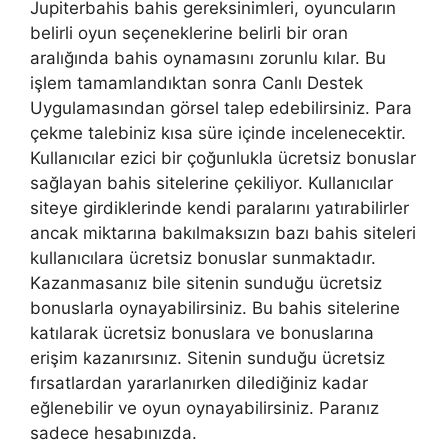
Jupiterbahis bahis gereksinimleri, oyuncuların
belirli oyun seçeneklerine belirli bir oran
aralığında bahis oynamasını zorunlu kılar. Bu
işlem tamamlandıktan sonra Canlı Destek
Uygulamasından görsel talep edebilirsiniz. Para
çekme talebiniz kısa süre içinde incelenecektir.
Kullanıcılar ezici bir çoğunlukla ücretsiz bonuslar
sağlayan bahis sitelerine çekiliyor. Kullanıcılar
siteye girdiklerinde kendi paralarını yatırabilirler
ancak miktarına bakılmaksızın bazı bahis siteleri
kullanıcılara ücretsiz bonuslar sunmaktadır.
Kazanmasanız bile sitenin sunduğu ücretsiz
bonuslarla oynayabilirsiniz. Bu bahis sitelerine
katılarak ücretsiz bonuslara ve bonuslarına
erişim kazanırsınız. Sitenin sunduğu ücretsiz
fırsatlardan yararlanırken dilediğiniz kadar
eğlenebilir ve oyun oynayabilirsiniz. Paranız
sadece hesabınızda.