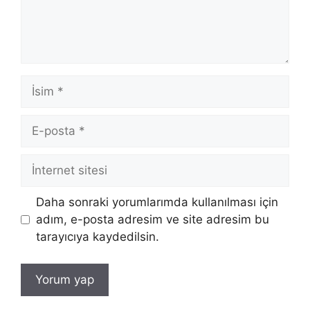
İsim
E-
posta
İnternet
sitesi
Daha sonraki yorumlarımda kullanılması için
adım, e-posta adresim ve site adresim bu
tarayıcıya kaydedilsin.