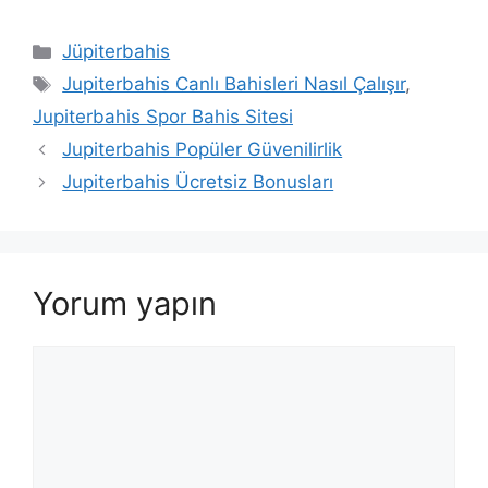
Kategoriler
Jüpiterbahis
Etiketler
Jupiterbahis Canlı Bahisleri Nasıl Çalışır
,
Jupiterbahis Spor Bahis Sitesi
Yazı
Jupiterbahis Popüler Güvenilirlik
dolaşımı
Jupiterbahis Ücretsiz Bonusları
Yorum yapın
Yorum