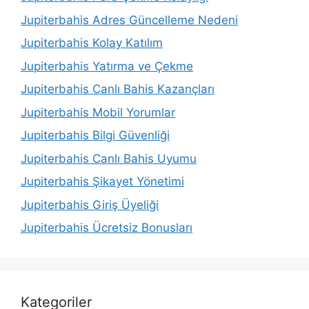
Jupiterbahis Adres Güncelleme Nedeni
Jupiterbahis Kolay Katılım
Jupiterbahis Yatırma ve Çekme
Jupiterbahis Canlı Bahis Kazançları
Jupiterbahis Mobil Yorumlar
Jupiterbahis Bilgi Güvenliği
Jupiterbahis Canlı Bahis Uyumu
Jupiterbahis Şikayet Yönetimi
Jupiterbahis Giriş Üyeliği
Jupiterbahis Ücretsiz Bonusları
Kategoriler