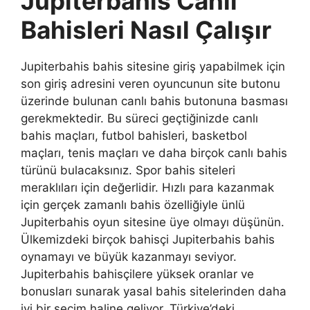
Jupiterbahis Canlı
Bahisleri Nasıl Çalışır
Jupiterbahis bahis sitesine giriş yapabilmek için
son giriş adresini veren oyuncunun site butonu
üzerinde bulunan canlı bahis butonuna basması
gerekmektedir. Bu süreci geçtiğinizde canlı
bahis maçları, futbol bahisleri, basketbol
maçları, tenis maçları ve daha birçok canlı bahis
türünü bulacaksınız. Spor bahis siteleri
meraklıları için değerlidir. Hızlı para kazanmak
için gerçek zamanlı bahis özelliğiyle ünlü
Jupiterbahis oyun sitesine üye olmayı düşünün.
Ülkemizdeki birçok bahisçi Jupiterbahis bahis
oynamayı ve büyük kazanmayı seviyor.
Jupiterbahis bahisçilere yüksek oranlar ve
bonusları sunarak yasal bahis sitelerinden daha
iyi bir seçim haline geliyor. Türkiye’deki