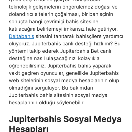
teknolojik gelişmelerin öngörülemez doğası ve
dolandırıcı sitelerin çoğalması, bir bahisçinin
sonuçta hangi çevrimiçi bahis sitesine
katılacağını belirlemeyi imkansız hale getiriyor.
Deltabahis
sitesini tanıtarak bahisçilere yardımcı
oluyoruz. Jupiterbahis canlı desteği hızlı mı? Bu
yöntemi takip ederek Jupiterbahis Bet canlı
desteğine nasıl ulaşacağınızı kolaylıkla
öğrenebilirsiniz. Jupiterbahis bahis yaparak
vakit geçiren oyuncular, genellikle Jupiterbahis
web sitelerinin sosyal medya hesaplarının olup
olmadığını sorguluyor. Bu bakımdan
Jupiterbahis bahis sitesinin sosyal medya
hesaplarının olduğu söylenebilir.
Jupiterbahis Sosyal Medya
Hesapları