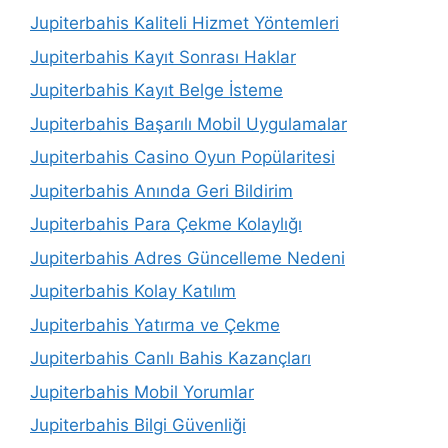
Jupiterbahis Kaliteli Hizmet Yöntemleri
Jupiterbahis Kayıt Sonrası Haklar
Jupiterbahis Kayıt Belge İsteme
Jupiterbahis Başarılı Mobil Uygulamalar
Jupiterbahis Casino Oyun Popülaritesi
Jupiterbahis Anında Geri Bildirim
Jupiterbahis Para Çekme Kolaylığı
Jupiterbahis Adres Güncelleme Nedeni
Jupiterbahis Kolay Katılım
Jupiterbahis Yatırma ve Çekme
Jupiterbahis Canlı Bahis Kazançları
Jupiterbahis Mobil Yorumlar
Jupiterbahis Bilgi Güvenliği