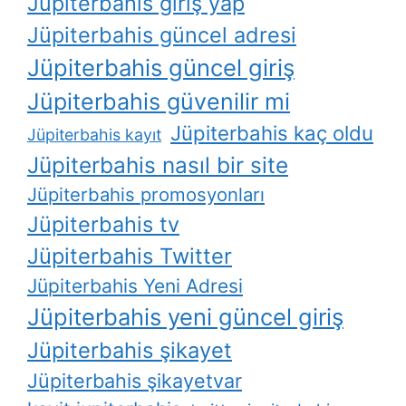
Jüpiterbahis giriş yap
Jüpiterbahis güncel adresi
Jüpiterbahis güncel giriş
Jüpiterbahis güvenilir mi
Jüpiterbahis kaç oldu
Jüpiterbahis kayıt
Jüpiterbahis nasıl bir site
Jüpiterbahis promosyonları
Jüpiterbahis tv
Jüpiterbahis Twitter
Jüpiterbahis Yeni Adresi
Jüpiterbahis yeni güncel giriş
Jüpiterbahis şikayet
Jüpiterbahis şikayetvar