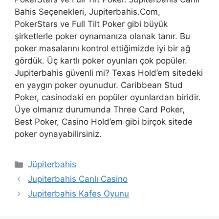
Bahis Seçenekleri, Jupiterbahis.Com,
PokerStars ve Full Tilt Poker gibi büyük
şirketlerle poker oynamanıza olanak tanır. Bu
poker masalarını kontrol ettiğimizde iyi bir ağ
gördük. Üç kartlı poker oyunları çok popüler.
Jupiterbahis güvenli mi? Texas Hold’em sitedeki
en yaygın poker oyunudur. Caribbean Stud
Poker, casinodaki en popüler oyunlardan biridir.
Üye olmanız durumunda Three Card Poker,
Best Poker, Casino Hold’em gibi birçok sitede
poker oynayabilirsiniz.
Kategoriler
Jüpiterbahis
Yazı
Jupiterbahis Canlı Casino
dolaşımı
Jupiterbahis Kafes Oyunu