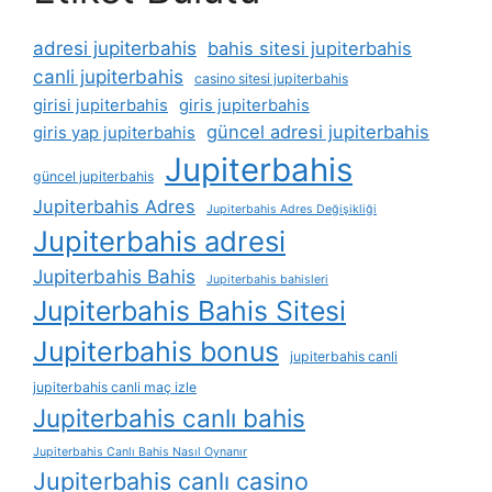
adresi jupiterbahis
bahis sitesi jupiterbahis
canli jupiterbahis
casino sitesi jupiterbahis
girisi jupiterbahis
giris jupiterbahis
güncel adresi jupiterbahis
giris yap jupiterbahis
Jupiterbahis
güncel jupiterbahis
Jupiterbahis Adres
Jupiterbahis Adres Değişikliği
Jupiterbahis adresi
Jupiterbahis Bahis
Jupiterbahis bahisleri
Jupiterbahis Bahis Sitesi
Jupiterbahis bonus
jupiterbahis canli
jupiterbahis canli maç izle
Jupiterbahis canlı bahis
Jupiterbahis Canlı Bahis Nasıl Oynanır
Jupiterbahis canlı casino