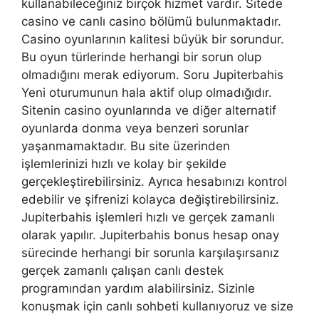
kullanabileceğiniz birçok hizmet vardır. Sitede
casino ve canlı casino bölümü bulunmaktadır.
Casino oyunlarının kalitesi büyük bir sorundur.
Bu oyun türlerinde herhangi bir sorun olup
olmadığını merak ediyorum. Soru Jupiterbahis
Yeni oturumunun hala aktif olup olmadığıdır.
Sitenin casino oyunlarında ve diğer alternatif
oyunlarda donma veya benzeri sorunlar
yaşanmamaktadır. Bu site üzerinden
işlemlerinizi hızlı ve kolay bir şekilde
gerçekleştirebilirsiniz. Ayrıca hesabınızı kontrol
edebilir ve şifrenizi kolayca değiştirebilirsiniz.
Jupiterbahis işlemleri hızlı ve gerçek zamanlı
olarak yapılır. Jupiterbahis bonus hesap onay
sürecinde herhangi bir sorunla karşılaşırsanız
gerçek zamanlı çalışan canlı destek
programından yardım alabilirsiniz. Sizinle
konuşmak için canlı sohbeti kullanıyoruz ve size