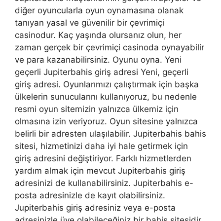
diğer oyuncularla oyun oynamasına olanak
tanıyan yasal ve güvenilir bir çevrimiçi
casinodur. Kaç yaşında olursanız olun, her
zaman gerçek bir çevrimiçi casinoda oynayabilir
ve para kazanabilirsiniz. Oyunu oyna. Yeni
geçerli Jupiterbahis giriş adresi Yeni, geçerli
giriş adresi. Oyunlarımızı çalıştırmak için başka
ülkelerin sunucularını kullanıyoruz, bu nedenle
resmi oyun sitemizin yalnızca ülkemiz için
olmasına izin veriyoruz. Oyun sitesine yalnızca
belirli bir adresten ulaşılabilir. Jupiterbahis bahis
sitesi, hizmetinizi daha iyi hale getirmek için
giriş adresini değiştiriyor. Farklı hizmetlerden
yardım almak için mevcut Jupiterbahis giriş
adresinizi de kullanabilirsiniz. Jupiterbahis e-
posta adresinizle de kayıt olabilirsiniz.
Jupiterbahis giriş adresiniz veya e-posta
adresinizle üye olabileceğiniz bir bahis sitesidir.