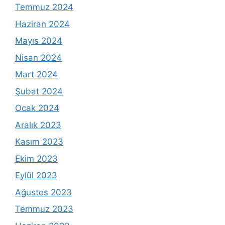
Temmuz 2024
Haziran 2024
Mayıs 2024
Nisan 2024
Mart 2024
Şubat 2024
Ocak 2024
Aralık 2023
Kasım 2023
Ekim 2023
Eylül 2023
Ağustos 2023
Temmuz 2023