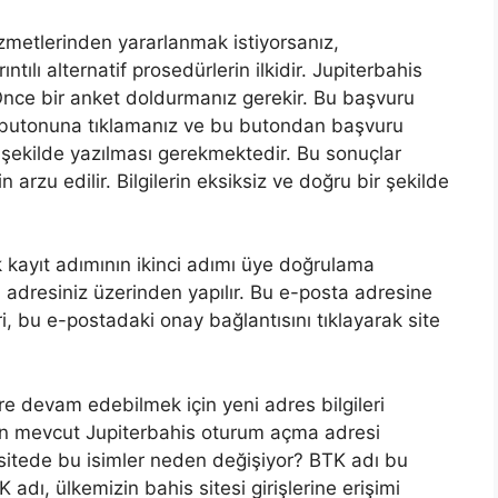
izmetlerinden yararlanmak istiyorsanız,
ntılı alternatif prosedürlerin ilkidir. Jupiterbahis
 Önce bir anket doldurmanız gerekir. Bu başvuru
l” butonuna tıklamanız ve bu butondan başvuru
 şekilde yazılması gerekmektedir. Bu sonuçlar
çin arzu edilir. Bilgilerin eksiksiz ve doğru bir şekilde
k kayıt adımının ikinci adımı üye doğrulama
adresiniz üzerinden yapılır. Bu e-posta adresine
, bu e-postadaki onay bağlantısını tıklayarak site
ere devam edebilmek için yeni adres bilgileri
n mevcut Jupiterbahis oturum açma adresi
 sitede bu isimler neden değişiyor? BTK adı bu
adı, ülkemizin bahis sitesi girişlerine erişimi