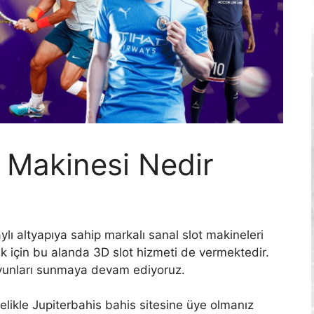
t Makinesi Nedir
ylı altyapıya sahip markalı sanal slot makineleri
ak için bu alanda 3D slot hizmeti de vermektedir.
oyunları sunmaya devam ediyoruz.
likle Jupiterbahis bahis sitesine üye olmanız