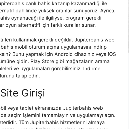
piterbahis canlı bahis kazanıp kazanmadığı ile
lternatif dahilinde yüksek oranlar sunuyoruz. Ayrıca,
ahis oynanacağı ile ilgiliyse, program gerekli
r oyun alternatifi için farklı kurallar sunar.
ifleri kullanmak gerekli değildir. Jupiterbahis web
terbahis mobil oturum açma uygulamasını indirip
sın? Bunu yapmak için Android cihazınız veya iOS
ölümüne gidin. Play Store gibi mağazaların arama
leri ve uygulamaları görebilirsiniz. İndirme
ürünü takip edin.
ite Girişi
il veya tablet ekranınızda Jupiterbahis web
urada seçim işlemini tamamlayın ve uygulamayı açın.
yeterlidir. Tüm Jupiterbahis hizmetlerini almaya