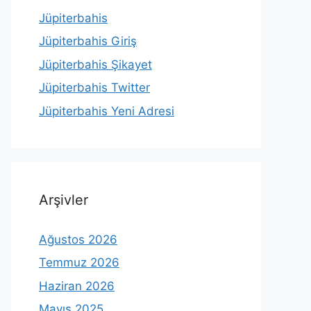
Jüpiterbahis
Jüpiterbahis Giriş
Jüpiterbahis Şikayet
Jüpiterbahis Twitter
Jüpiterbahis Yeni Adresi
Arşivler
Ağustos 2026
Temmuz 2026
Haziran 2026
Mayıs 2025