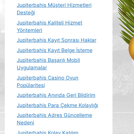
Jupiterbahis Müşteri Hizmetleri
Desteği
Jupiterbahis Kaliteli Hizmet
Yöntemleri
Jupiterbahis Kayıt Sonrası Haklar
Jupiterbahis Kayıt Belge İsteme
Jupiterbahis Başarılı Mobil
Uygulamalar
Jupiterbahis Casino Oyun
Popülaritesi
Jupiterbahis Anında Geri Bildirim
Jupiterbahis Para Çekme Kolaylığı
Jupiterbahis Adres Güncelleme
Nedeni
Jupiterbahis Kolay Katılım