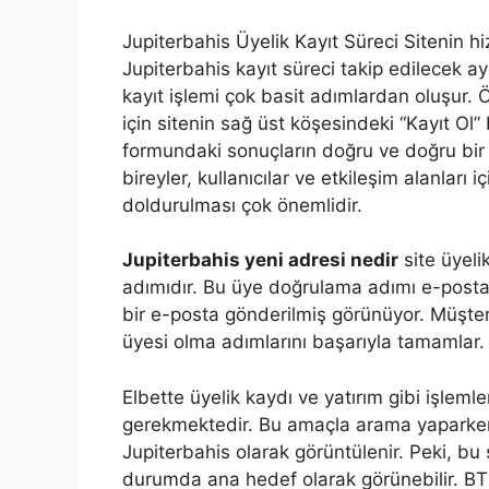
Jupiterbahis Üyelik Kayıt Süreci Sitenin h
Jupiterbahis kayıt süreci takip edilecek ayrı
kayıt işlemi çok basit adımlardan oluşur.
için sitenin sağ üst köşesindeki “Kayıt O
formundaki sonuçların doğru ve doğru bir
bireyler, kullanıcılar ve etkileşim alanları i
doldurulması çok önemlidir.
Jupiterbahis yeni adresi nedir
site üyeli
adımıdır. Bu üye doğrulama adımı e-posta 
bir e-posta gönderilmiş görünüyor. Müşteri
üyesi olma adımlarını başarıyla tamamlar.
Elbette üyelik kaydı ve yatırım gibi işleml
gerekmektedir. Bu amaçla arama yaparke
Jupiterbahis olarak görüntülenir. Peki, bu
durumda ana hedef olarak görünebilir. BTK 