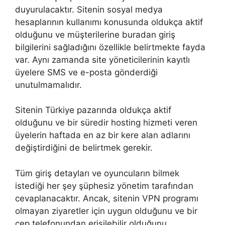
duyurulacaktır. Sitenin sosyal medya
hesaplarının kullanımı konusunda oldukça aktif
olduğunu ve müşterilerine buradan giriş
bilgilerini sağladığını özellikle belirtmekte fayda
var. Aynı zamanda site yöneticilerinin kayıtlı
üyelere SMS ve e-posta gönderdiği
unutulmamalıdır.
Sitenin Türkiye pazarında oldukça aktif
olduğunu ve bir süredir hosting hizmeti veren
üyelerin haftada en az bir kere alan adlarını
değiştirdiğini de belirtmek gerekir.
Tüm giriş detayları ve oyuncuların bilmek
istediği her şey şüphesiz yönetim tarafından
cevaplanacaktır. Ancak, sitenin VPN programı
olmayan ziyaretler için uygun olduğunu ve bir
cep telefonundan erişilebilir olduğunu