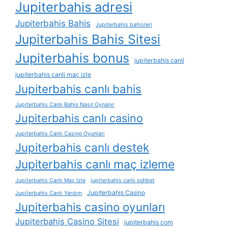
Jupiterbahis adresi
Jupiterbahis Bahis
Jupiterbahis bahisleri
Jupiterbahis Bahis Sitesi
Jupiterbahis bonus
jupiterbahis canli
jupiterbahis canli maç izle
Jupiterbahis canlı bahis
Jupiterbahis Canlı Bahis Nasıl Oynanır
Jupiterbahis canlı casino
Jupiterbahis Canlı Casino Oyunları
Jupiterbahis canlı destek
Jupiterbahis canlı maç izleme
Jupiterbahis Canlı Maç İzle
jupiterbahis canlı sohbet
Jupiterbahis Casino
Jupiterbahis Canlı Yardım
Jupiterbahis casino oyunları
Jupiterbahis Casino Sitesi
jupiterbahis com