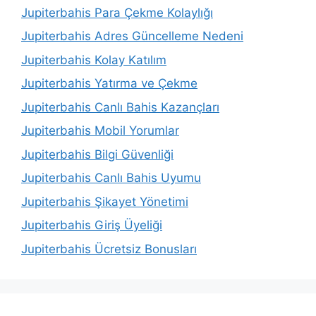
Jupiterbahis Para Çekme Kolaylığı
Jupiterbahis Adres Güncelleme Nedeni
Jupiterbahis Kolay Katılım
Jupiterbahis Yatırma ve Çekme
Jupiterbahis Canlı Bahis Kazançları
Jupiterbahis Mobil Yorumlar
Jupiterbahis Bilgi Güvenliği
Jupiterbahis Canlı Bahis Uyumu
Jupiterbahis Şikayet Yönetimi
Jupiterbahis Giriş Üyeliği
Jupiterbahis Ücretsiz Bonusları