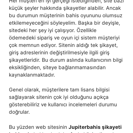
Her müşteri en iyi gerçeği istediğinden, site bazı
küçük şeyler hakkında şikayetler alabilir. Ancak
bu durumun müşterinin bahis oyununu olumsuz
etkilemeyeceğini söyleyelim. Başka bir deyişle,
sitedeki her şey iyi çalışıyor. Özellikle
ödemedeki sipariş ve oyun içi sistem müşteriyi
çok memnun ediyor. Sitenin aldığı tek şikayet,
giriş adreslerinin değiştirilmesiyle ilgili giriş
şikayetleridir. Bu durum aslında kullanıcının bilgi
eksikliğinden, siteye bağlanmamasından
kaynaklanmaktadır.
Genel olarak, müşterilere tam lisans bilgisi
sağlayarak sitenin çok iyi olduğunu açıkça
gösterebiliriz ve kullanıcı incelemeleri durumu
doğrular.
Bu yüzden web sitesinin
Jupiterbahis şikayeti