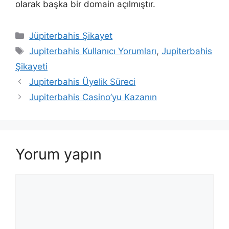
olarak başka bir domain açılmıştır.
Kategoriler
Jüpiterbahis Şikayet
Etiketler
Jupiterbahis Kullanıcı Yorumları
,
Jupiterbahis
Şikayeti
Yazı
Jupiterbahis Üyelik Süreci
dolaşımı
Jupiterbahis Casino’yu Kazanın
Yorum yapın
Yorum