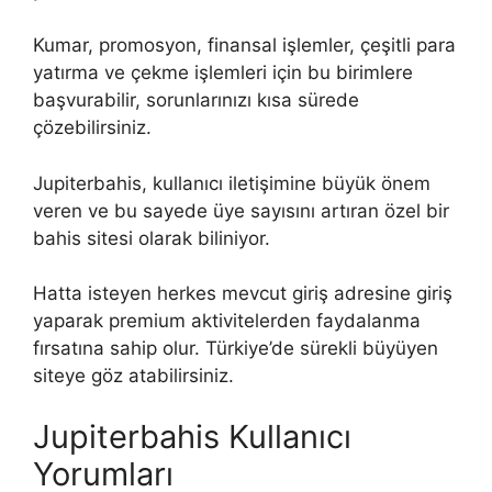
Kumar, promosyon, finansal işlemler, çeşitli para
yatırma ve çekme işlemleri için bu birimlere
başvurabilir, sorunlarınızı kısa sürede
çözebilirsiniz.
Jupiterbahis, kullanıcı iletişimine büyük önem
veren ve bu sayede üye sayısını artıran özel bir
bahis sitesi olarak biliniyor.
Hatta isteyen herkes mevcut giriş adresine giriş
yaparak premium aktivitelerden faydalanma
fırsatına sahip olur. Türkiye’de sürekli büyüyen
siteye göz atabilirsiniz.
Jupiterbahis Kullanıcı
Yorumları