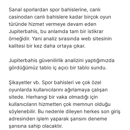
Sanal sporlardan spor bahislerine, canlı
casinodan canlı bahislere kadar birçok oyun
türünde hizmet vermeye devam eden
Jupiterbahis, bu anlamda tam bir istikrar
örneğidir. Yani analiz sırasında web sitesinin
kalitesi bir kez daha ortaya çıkar.
Jupiterbahis güvenilirlik analizini yaptığımızda
gördüğümüz tablo iç açıcı bir tablo sundu.
Şikayetler vb. Spor bahisleri ve çok özel
oyunlarda kullanıcılarını ağırlamaya çalışan
sitede. Herhangi bir vaka olmadığı için
kullanıcıların hizmetten çok memnun olduğu
söylenebilir. Bu nedenle dileyen herkes son giriş
adresinden işlem yaparak şansını deneme
şansına sahip olacaktır.