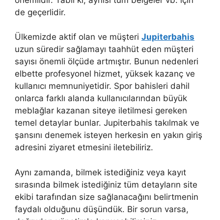
de geçerlidir.
Ülkemizde aktif olan ve müşteri
Jupiterbahis
uzun süredir sağlamayı taahhüt eden müşteri
sayısı önemli ölçüde artmıştır. Bunun nedenleri
elbette profesyonel hizmet, yüksek kazanç ve
kullanıcı memnuniyetidir. Spor bahisleri dahil
onlarca farklı alanda kullanıcılarından büyük
meblağlar kazanan siteye iletilmesi gereken
temel detaylar bunlar. Jupiterbahis takılmak ve
şansını denemek isteyen herkesin en yakın giriş
adresini ziyaret etmesini iletebiliriz.
Aynı zamanda, bilmek istediğiniz veya kayıt
sırasında bilmek istediğiniz tüm detayların site
ekibi tarafından size sağlanacağını belirtmenin
faydalı olduğunu düşündük. Bir sorun varsa,