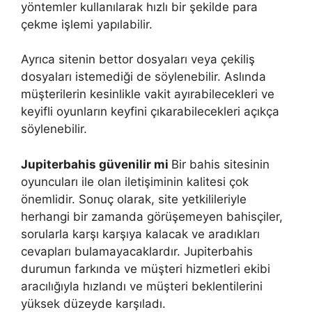
yöntemler kullanılarak hızlı bir şekilde para
çekme işlemi yapılabilir.
Ayrıca sitenin bettor dosyaları veya çekiliş
dosyaları istemediği de söylenebilir. Aslında
müşterilerin kesinlikle vakit ayırabilecekleri ve
keyifli oyunların keyfini çıkarabilecekleri açıkça
söylenebilir.
Jupiterbahis güvenilir mi
Bir bahis sitesinin
oyuncuları ile olan iletişiminin kalitesi çok
önemlidir. Sonuç olarak, site yetkilileriyle
herhangi bir zamanda görüşemeyen bahisçiler,
sorularla karşı karşıya kalacak ve aradıkları
cevapları bulamayacaklardır. Jupiterbahis
durumun farkında ve müşteri hizmetleri ekibi
aracılığıyla hızlandı ve müşteri beklentilerini
yüksek düzeyde karşıladı.