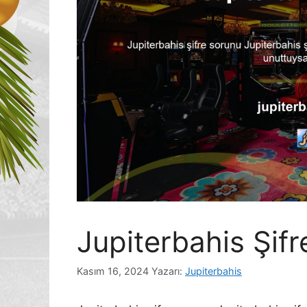
Jupiterbahis Şif
Kasım 16, 2024
Yazarı:
Jupiterbahis