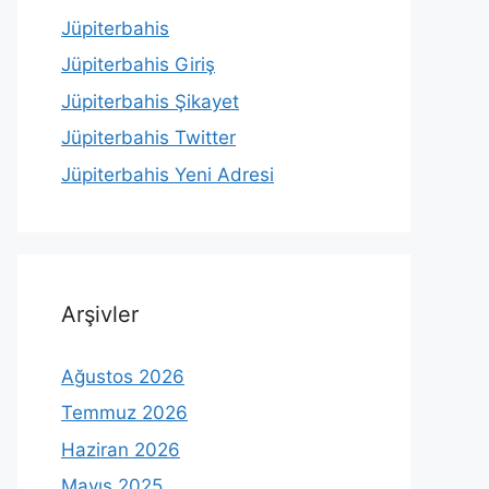
Jüpiterbahis
Jüpiterbahis Giriş
Jüpiterbahis Şikayet
Jüpiterbahis Twitter
Jüpiterbahis Yeni Adresi
Arşivler
Ağustos 2026
Temmuz 2026
Haziran 2026
Mayıs 2025