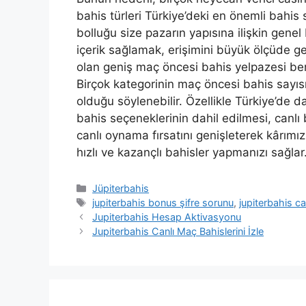
bahis türleri Türkiye’deki en önemli bahis
bolluğu size pazarın yapısına ilişkin genel 
içerik sağlamak, erişimini büyük ölçüde ge
olan geniş maç öncesi bahis yelpazesi benze
Birçok kategorinin maç öncesi bahis sayısı 
olduğu söylenebilir. Özellikle Türkiye’de 
bahis seçeneklerinin dahil edilmesi, canlı
canlı oynama fırsatını genişleterek kârımızı
hızlı ve kazançlı bahisler yapmanızı sağlar
Kategoriler
Jüpiterbahis
Etiketler
jupiterbahis bonus şifre sorunu
,
jupiterbahis ca
Yazı
Jupiterbahis Hesap Aktivasyonu
dolaşımı
Jupiterbahis Canlı Maç Bahislerini İzle