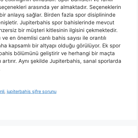
 seçenekleri arasında yer almaktadır. Seçeneklerin
bir anlayış sağlar. Birden fazla spor disiplininde
nişletir. Jupiterbahis spor bahislerinde mevcut
rsiz bir müşteri kitlesinin ilgisini çekmektedir.
ve en önemlisi canlı bahis sayısı ile orantılı
daha kapsamlı bir altyapı olduğu görülüyor. Ek spor
 bahis bölümünü geliştirir ve herhangi bir maçta
 artırır. Aynı şekilde Jupiterbahis, sanal sporlarda
.
nli
,
jupiterbahis şifre sorunu