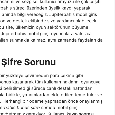
asarımı ve sezgisel kullanıcı arayüzü ile çok çeşitli
terbahis süreci üzerinden üyelik kaydı yaparak
e anında bilgi vereceğiz. Jupiterbahis mobil giriş
yon ve destek ekibinde size yardımcı olabilecek
k bu site, ülkemizin oyun sektörünün büyüme
 Jupiterbahis mobil giriş, oyunculara yalnızca
ajları sunmakla kalmaz, aynı zamanda faydaları da
 Şifre Sorunu
i bir yüzdeye çevirmeden para çekme gibi
 bonus kazanarak tüm kullanım haklarını oyuncuya
ksi belirtilmediği sürece canlı destek hattından
a birlikte, yatırımlardan elde edilen temettüler ve
ardır. Herhangi bir ödeme yapmadan önce onaylanmış
terbahis bonus şifre sorunu
mobil giriş
aybetmeniz gerekiyor. Kullanıcı, kayıp sonrası