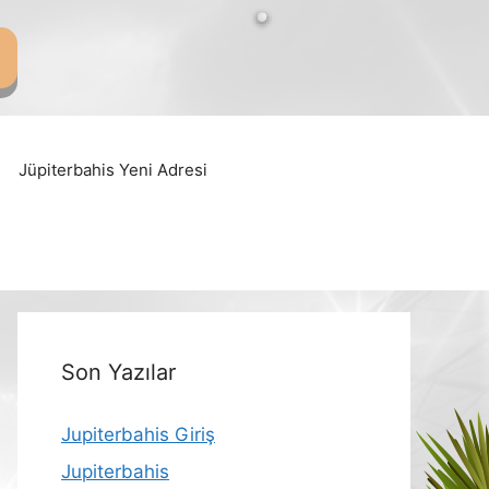
Jüpiterbahis Yeni Adresi
Son Yazılar
Jupiterbahis Giriş
Jupiterbahis