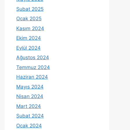
Şubat 2025
Ocak 2025
Kasım 2024
Ekim 2024
Eylül 2024
Ağustos 2024
Temmuz 2024
Haziran 2024
Mayıs 2024
Nisan 2024
Mart 2024
Şubat 2024
Ocak 2024