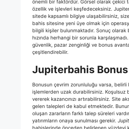
önemli bir faktördür. Görsel olarak çekici t
özellik ve işlevleri keşfedeceksiniz. Jupi
sitede kapsamlı bilgiye ulaşabilirsiniz, siz
bahis sitesine yeni üye olmak için operas
bilgili kişiler bulunmaktadır. Sonuç olara
hızında herhangi bir sorunla karşılaşmadı.
güvenlik, pazar zenginliği ve bonus avant
çeşitlendirebilir.
Jupiterbahis Bonus
Bonusun çevrim zorunluluğu varsa, belirl
işlemlerden uzak durabilirsiniz. Koşulsuz
vererek kazancınızı artırabilirsiniz. Site a
gelen talepleri de kabul etmektedir. Bununl
oluşan zararların farklı talep süreleri v
yatırımların onaya sunulması gerekir.
Jupi
bahislerinde önceden belirlenen yüzdeyi k