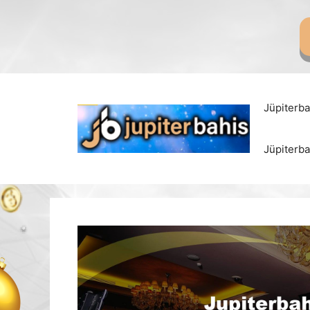
İçeriğe
atla
Jüpiterba
Jüpiterba