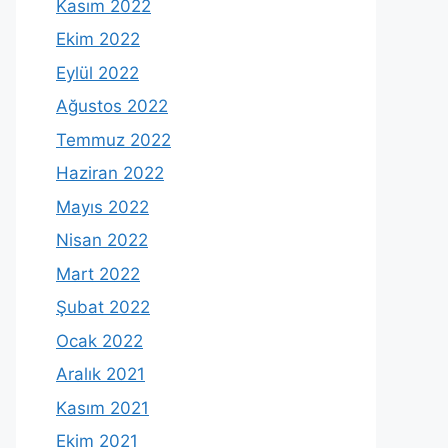
Kasım 2022
Ekim 2022
Eylül 2022
Ağustos 2022
Temmuz 2022
Haziran 2022
Mayıs 2022
Nisan 2022
Mart 2022
Şubat 2022
Ocak 2022
Aralık 2021
Kasım 2021
Ekim 2021