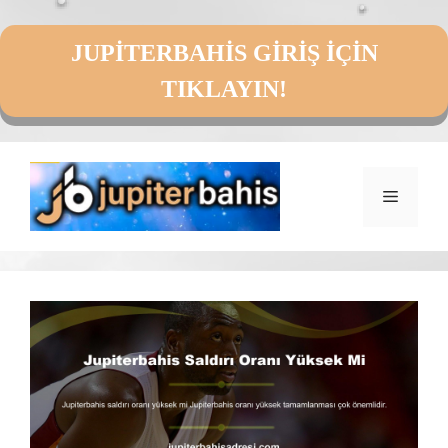
JUPİTERBAHİS GİRİŞ İÇİN
TIKLAYIN!
İçeriğe
atla
Menü