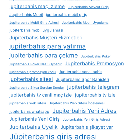
jupiterbahis maç izleme
Jupiterbahis Mevcut Giriş
Jupiterbahis Mobil
jupiterbahis mobil giriş
Jupiterbahis Mobil Giriş Adresi
Jupiterbahis Mobil Uygulama
jupiterbahis mobil uygulaması
Jupiterbahis Müşteri Hizmetleri
jupiterbahis para yatırma
jupiterbahis para çekme
Jupiterbahis Poker
Jupiterbahis Promosyon
Jupiterbahis Poker Nasıl Oynanır
Jupiterbahis sanal bahis
jupiterbahis promosyon kodu
jupiterbahis sitesi
Jupiterbahis Spor Bahisleri
jupiterbahis telegram
Jupiterbahis Sıkça Sorulan Sorular
jupiterbahis tv canli maç izle
jupiterbahis tv izle
jupiterbahis web sitesi
Jupiterbahis Web Sitesi İncelemesi
Jupiterbahis Yeni Adres
jupiterbahis whatsapp
Jupiterbahis Yeni Giriş
Jupiterbahis Yeni Giriş Adresi
Jupiterbahis Üyelik
Jupiterbahis şikayet var
Jüpiterbahis giriş adresi