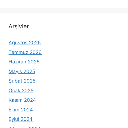
Arşivler
Ağustos 2026
Temmuz 2026
Haziran 2026
Mayıs 2025
Şubat 2025
Ocak 2025
Kasım 2024
Ekim 2024
Eylül 2024