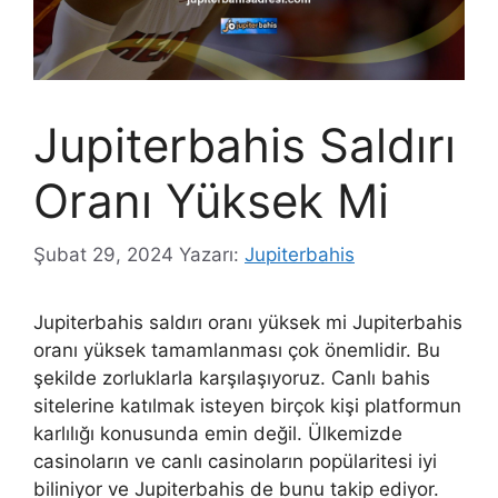
Jupiterbahis Saldırı
Oranı Yüksek Mi
Şubat 29, 2024
Yazarı:
Jupiterbahis
Jupiterbahis saldırı oranı yüksek mi Jupiterbahis
oranı yüksek tamamlanması çok önemlidir. Bu
şekilde zorluklarla karşılaşıyoruz. Canlı bahis
sitelerine katılmak isteyen birçok kişi platformun
karlılığı konusunda emin değil. Ülkemizde
casinoların ve canlı casinoların popülaritesi iyi
biliniyor ve Jupiterbahis de bunu takip ediyor.