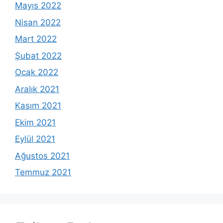
Mayıs 2022
Nisan 2022
Mart 2022
Şubat 2022
Ocak 2022
Aralık 2021
Kasım 2021
Ekim 2021
Eylül 2021
Ağustos 2021
Temmuz 2021