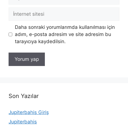
posta
İnternet
sitesi
Daha sonraki yorumlarımda kullanılması için
adım, e-posta adresim ve site adresim bu
tarayıcıya kaydedilsin.
Son Yazılar
Jupiterbahis Giriş
Jupiterbahis