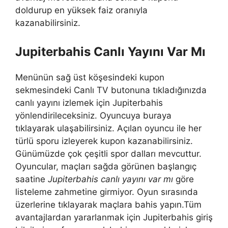
doldurup en yüksek faiz oranıyla
kazanabilirsiniz.
Jupiterbahis Canlı Yayını Var Mı
Menünün sağ üst köşesindeki kupon
sekmesindeki Canlı TV butonuna tıkladığınızda
canlı yayını izlemek için Jupiterbahis
yönlendirileceksiniz. Oyuncuya buraya
tıklayarak ulaşabilirsiniz. Açılan oyuncu ile her
türlü sporu izleyerek kupon kazanabilirsiniz.
Günümüzde çok çeşitli spor dalları mevcuttur.
Oyuncular, maçları sağda görünen başlangıç ​​
saatine
Jupiterbahis canlı yayını var mı
göre
listeleme zahmetine girmiyor. Oyun sırasında
üzerlerine tıklayarak maçlara bahis yapın.Tüm
avantajlardan yararlanmak için Jupiterbahis giriş