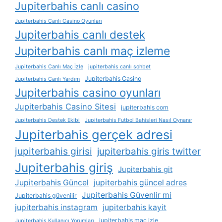
Jupiterbahis canlı casino
Jupiterbahis Canlı Casino Oyunları
Jupiterbahis canlı destek
Jupiterbahis canlı maç izleme
Jupiterbahis Canlı Maç İzle
jupiterbahis canlı sohbet
Jupiterbahis Casino
Jupiterbahis Canlı Yardım
Jupiterbahis casino oyunları
Jupiterbahis Casino Sitesi
jupiterbahis com
Jupiterbahis Destek Ekibi
Jupiterbahis Futbol Bahisleri Nasıl Oynanır
Jupiterbahis gerçek adresi
jupiterbahis girisi
jupiterbahis giris twitter
Jupiterbahis giriş
Jupiterbahis git
Jupiterbahis Güncel
jupiterbahis güncel adres
Jupiterbahis Güvenlir mi
Jupiterbahis güvenilir
jupiterbahis instagram
jupiterbahis kayit
jupiterbahis maç izle
Jupiterbahis Kullanıcı Yorumları