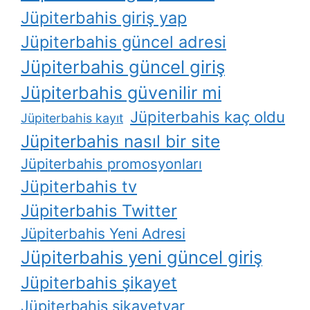
Jüpiterbahis giriş yap
Jüpiterbahis güncel adresi
Jüpiterbahis güncel giriş
Jüpiterbahis güvenilir mi
Jüpiterbahis kaç oldu
Jüpiterbahis kayıt
Jüpiterbahis nasıl bir site
Jüpiterbahis promosyonları
Jüpiterbahis tv
Jüpiterbahis Twitter
Jüpiterbahis Yeni Adresi
Jüpiterbahis yeni güncel giriş
Jüpiterbahis şikayet
Jüpiterbahis şikayetvar