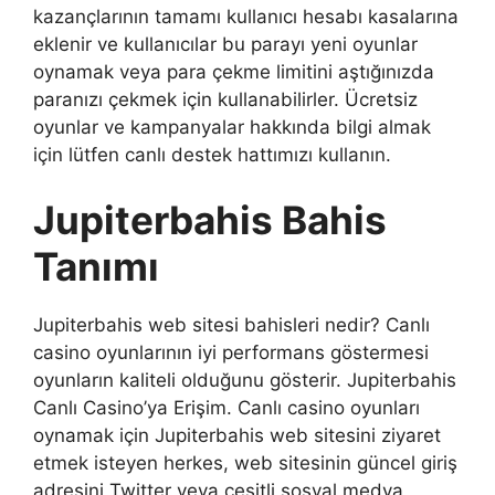
kazançlarının tamamı kullanıcı hesabı kasalarına
eklenir ve kullanıcılar bu parayı yeni oyunlar
oynamak veya para çekme limitini aştığınızda
paranızı çekmek için kullanabilirler. Ücretsiz
oyunlar ve kampanyalar hakkında bilgi almak
için lütfen canlı destek hattımızı kullanın.
Jupiterbahis Bahis
Tanımı
Jupiterbahis web sitesi bahisleri nedir? Canlı
casino oyunlarının iyi performans göstermesi
oyunların kaliteli olduğunu gösterir. Jupiterbahis
Canlı Casino’ya Erişim. Canlı casino oyunları
oynamak için Jupiterbahis web sitesini ziyaret
etmek isteyen herkes, web sitesinin güncel giriş
adresini Twitter veya çeşitli sosyal medya