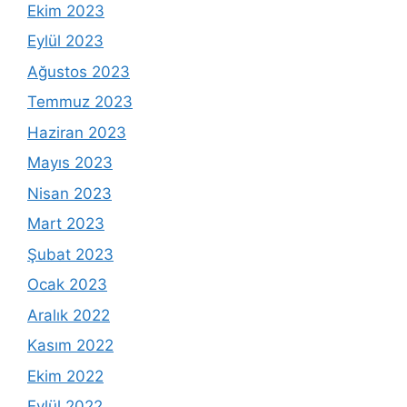
Ekim 2023
Eylül 2023
Ağustos 2023
Temmuz 2023
Haziran 2023
Mayıs 2023
Nisan 2023
Mart 2023
Şubat 2023
Ocak 2023
Aralık 2022
Kasım 2022
Ekim 2022
Eylül 2022