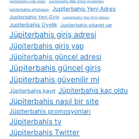
jupiterbahis web sitesi
Jupiterbahis Web Sitesi İncelemesi
Jupiterbahis Yeni Adres
jupiterbahis whatsapp
Jupiterbahis Yeni Giriş
Jupiterbahis Yeni Giriş Adresi
Jupiterbahis Üyelik
Jupiterbahis şikayet var
Jüpiterbahis giriş adresi
Jüpiterbahis giriş yap
Jüpiterbahis güncel adresi
Jüpiterbahis güncel giriş
Jüpiterbahis güvenilir mi
Jüpiterbahis kaç oldu
Jüpiterbahis kayıt
Jüpiterbahis nasıl bir site
Jüpiterbahis promosyonları
Jüpiterbahis tv
Jüpiterbahis Twitter