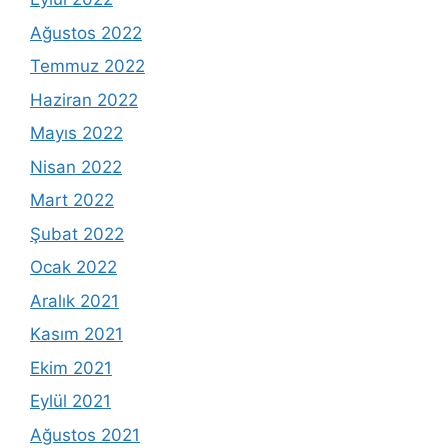
Ağustos 2022
Temmuz 2022
Haziran 2022
Mayıs 2022
Nisan 2022
Mart 2022
Şubat 2022
Ocak 2022
Aralık 2021
Kasım 2021
Ekim 2021
Eylül 2021
Ağustos 2021