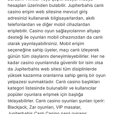
hesapları üzerinden bulabilir. Jupiterbahis canlı
casino erişim web sitesine mevcut giriş
adresinizi kullanarak bilgisayarlardan, akıllı
telefonlardan ve diğer mobil cihazlardan
erişilebilir. Casino oyun sağlayıcılarının altyapı
desteği ile oyunları mobil cihazınızdan da canlı
olarak yayınlayabilirsiniz. Mobil erişim
seçeneğine sahip üyeler, maçı canlı izleyerek
günün tüm olaylarını deneyimleyebilirler. Her ne
kadar casino oyunlarında güvenilir bir isim olsa
da Jupiterbahis web sitesi tüm disiplinlerde
yüksek kazanma oranlarına sahip geniş bir oyun
yelpazesi sunmaktadır. Canlı casino başlıkları
kategori listesinde bulunabilir ve kullanıcılar
popüler oyunlara erişmek için başlığa
tıklayabilirler. Canlı casino oyunları şunları içerir:
Blackjack, Zar oyunları, VIP masalar,
Jupiterbahis Canlı Casino nasıl oynanır.