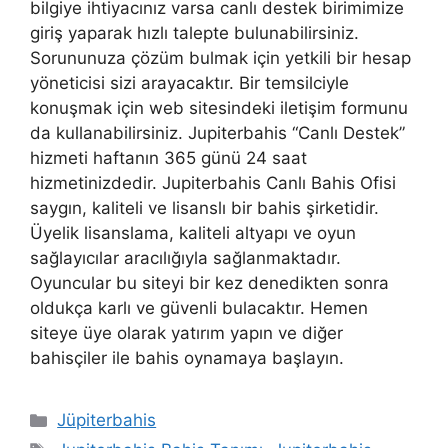
bilgiye ihtiyacınız varsa canlı destek birimimize
giriş yaparak hızlı talepte bulunabilirsiniz.
Sorununuza çözüm bulmak için yetkili bir hesap
yöneticisi sizi arayacaktır. Bir temsilciyle
konuşmak için web sitesindeki iletişim formunu
da kullanabilirsiniz. Jupiterbahis “Canlı Destek”
hizmeti haftanın 365 günü 24 saat
hizmetinizdedir. Jupiterbahis Canlı Bahis Ofisi
saygın, kaliteli ve lisanslı bir bahis şirketidir.
Üyelik lisanslama, kaliteli altyapı ve oyun
sağlayıcılar aracılığıyla sağlanmaktadır.
Oyuncular bu siteyi bir kez denedikten sonra
oldukça karlı ve güvenli bulacaktır. Hemen
siteye üye olarak yatırım yapın ve diğer
bahisçiler ile bahis oynamaya başlayın.
Kategoriler
Jüpiterbahis
Etiketler