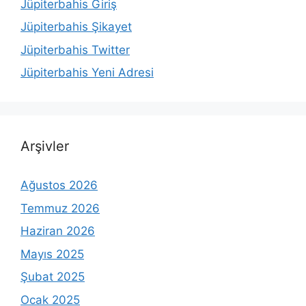
Jüpiterbahis Giriş
Jüpiterbahis Şikayet
Jüpiterbahis Twitter
Jüpiterbahis Yeni Adresi
Arşivler
Ağustos 2026
Temmuz 2026
Haziran 2026
Mayıs 2025
Şubat 2025
Ocak 2025