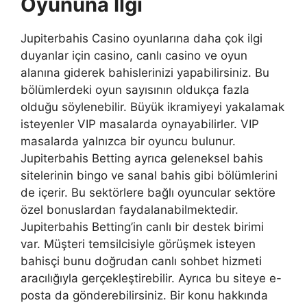
Oyununa İlgi
Jupiterbahis Casino oyunlarına daha çok ilgi
duyanlar için casino, canlı casino ve oyun
alanına giderek bahislerinizi yapabilirsiniz. Bu
bölümlerdeki oyun sayısının oldukça fazla
olduğu söylenebilir. Büyük ikramiyeyi yakalamak
isteyenler VIP masalarda oynayabilirler. VIP
masalarda yalnızca bir oyuncu bulunur.
Jupiterbahis Betting ayrıca geleneksel bahis
sitelerinin bingo ve sanal bahis gibi bölümlerini
de içerir. Bu sektörlere bağlı oyuncular sektöre
özel bonuslardan faydalanabilmektedir.
Jupiterbahis Betting’in canlı bir destek birimi
var. Müşteri temsilcisiyle görüşmek isteyen
bahisçi bunu doğrudan canlı sohbet hizmeti
aracılığıyla gerçekleştirebilir. Ayrıca bu siteye e-
posta da gönderebilirsiniz. Bir konu hakkında