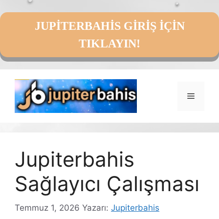
JUPİTERBAHİS GİRİŞ İÇİN
TIKLAYIN!
İçeriğe
atla
Menü
Jupiterbahis
Sağlayıcı Çalışması
Temmuz 1, 2026
Yazarı:
Jupiterbahis