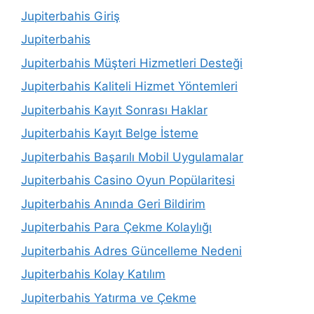
Jupiterbahis Giriş
Jupiterbahis
Jupiterbahis Müşteri Hizmetleri Desteği
Jupiterbahis Kaliteli Hizmet Yöntemleri
Jupiterbahis Kayıt Sonrası Haklar
Jupiterbahis Kayıt Belge İsteme
Jupiterbahis Başarılı Mobil Uygulamalar
Jupiterbahis Casino Oyun Popülaritesi
Jupiterbahis Anında Geri Bildirim
Jupiterbahis Para Çekme Kolaylığı
Jupiterbahis Adres Güncelleme Nedeni
Jupiterbahis Kolay Katılım
Jupiterbahis Yatırma ve Çekme