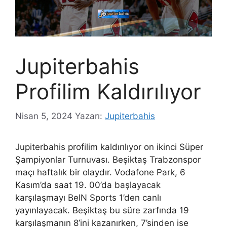
Jupiterbahis
Profilim Kaldırılıyor
Nisan 5, 2024
Yazarı:
Jupiterbahis
Jupiterbahis profilim kaldırılıyor on ikinci Süper
Şampiyonlar Turnuvası. Beşiktaş Trabzonspor
maçı haftalık bir olaydır. Vodafone Park, 6
Kasım’da saat 19. 00’da başlayacak
karşılaşmayı BeIN Sports 1’den canlı
yayınlayacak. Beşiktaş bu süre zarfında 19
karşılaşmanın 8’ini kazanırken, 7’sinden ise