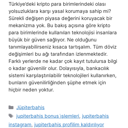
Türkiye’deki kripto para birimlerindeki olası
yolsuzluklara karşı yasal korumaya sahip mi?
Sürekli değişen piyasa değerini koruyacak bir
mekanizma yok. Bu bakış açısına göre kripto
para birimlerinde kullanılan teknolojisi insanlara
büyük bir güven sağlıyor. Ne olduğunu
tanımlayabilirseniz kısaca tartışalım. Tüm döviz
değişimleri bu ağı tarafından izlenmektedir.
Farklı yerlerde ne kadar çok kayıt tutulursa bilgi
o kadar güvenilir olur. Dolayısıyla, bankacılık
sistemi karşılaştırılabilir teknolojileri kullanırken,
bunların güvenilirliğinden şüphe etmek için
hiçbir neden yoktur.
Kategoriler
Jüpiterbahis
Etiketler
jupiterbahis bonus i̇şlemleri
,
jupiterbahis
instagram
,
jupiterbahis profilim kaldırılıyor