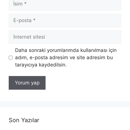
İsim
E-
posta
İnternet
sitesi
Daha sonraki yorumlarımda kullanılması için
adım, e-posta adresim ve site adresim bu
tarayıcıya kaydedilsin.
Son Yazılar