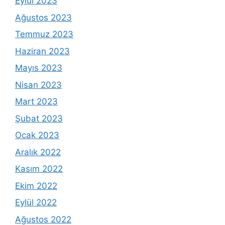
Eylül 2023
Ağustos 2023
Temmuz 2023
Haziran 2023
Mayıs 2023
Nisan 2023
Mart 2023
Şubat 2023
Ocak 2023
Aralık 2022
Kasım 2022
Ekim 2022
Eylül 2022
Ağustos 2022