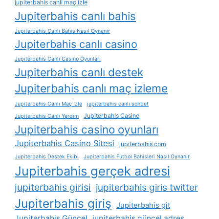
jupiterbahis canli maç izle
Jupiterbahis canlı bahis
Jupiterbahis Canlı Bahis Nasıl Oynanır
Jupiterbahis canlı casino
Jupiterbahis Canlı Casino Oyunları
Jupiterbahis canlı destek
Jupiterbahis canlı maç izleme
Jupiterbahis Canlı Maç İzle
jupiterbahis canlı sohbet
Jupiterbahis Casino
Jupiterbahis Canlı Yardım
Jupiterbahis casino oyunları
Jupiterbahis Casino Sitesi
jupiterbahis com
Jupiterbahis Destek Ekibi
Jupiterbahis Futbol Bahisleri Nasıl Oynanır
Jupiterbahis gerçek adresi
jupiterbahis girisi
jupiterbahis giris twitter
Jupiterbahis giriş
Jupiterbahis git
Jupiterbahis Güncel
jupiterbahis güncel adres