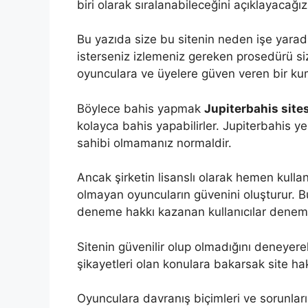
biri olarak sıralanabileceğini açıklayacağız
Bu yazıda size bu sitenin neden işe yaradı
isterseniz izlemeniz gereken prosedürü siz
oyunculara ve üyelere güven veren bir kuma
Böylece bahis yapmak
Jupiterbahis sites
kolayca bahis yapabilirler. Jupiterbahis yen
sahibi olmamanız normaldir.
Ancak şirketin lisanslı olarak hemen kulla
olmayan oyuncuların güvenini oluşturur. Bu
deneme hakkı kazanan kullanıcılar deneme
Sitenin güvenilir olup olmadığını deneyere
şikayetleri olan konulara bakarsak site hak
Oyunculara davranış biçimleri ve sorunlar