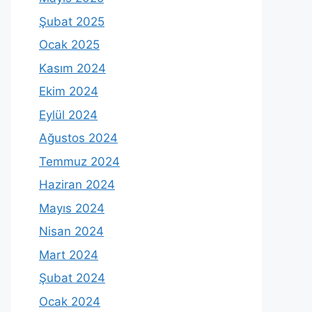
Şubat 2025
Ocak 2025
Kasım 2024
Ekim 2024
Eylül 2024
Ağustos 2024
Temmuz 2024
Haziran 2024
Mayıs 2024
Nisan 2024
Mart 2024
Şubat 2024
Ocak 2024