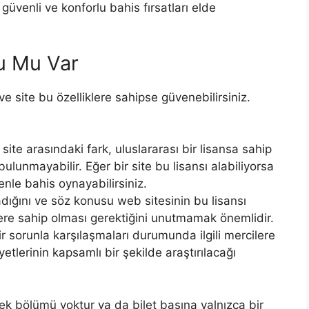
güvenli ve konforlu bahis fırsatları elde
u Mu Var
ve site bu özelliklere sahipse güvenebilirsiniz.
 site arasındaki fark, uluslararası bir lisansa sahip
bulunmayabilir. Eğer bir site bu lisansı alabiliyorsa
enle bahis oynayabilirsiniz.
adığını ve söz konusu web sitesinin bu lisansı
klere sahip olması gerektiğini unutmamak önemlidir.
ir sorunla karşılaşmaları durumunda ilgili mercilere
etlerinin kapsamlı bir şekilde araştırılacağı
ek bölümü yoktur ya da bilet başına yalnızca bir