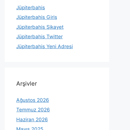
Jüpiterbahis
Jüpiterbahis Giriş
Jüpiterbahis Şikayet
Jüpiterbahis Twitter
Jüpiterbahis Yeni Adresi
Arşivler
Ağustos 2026
Temmuz 2026
Haziran 2026
Mayıs 2025