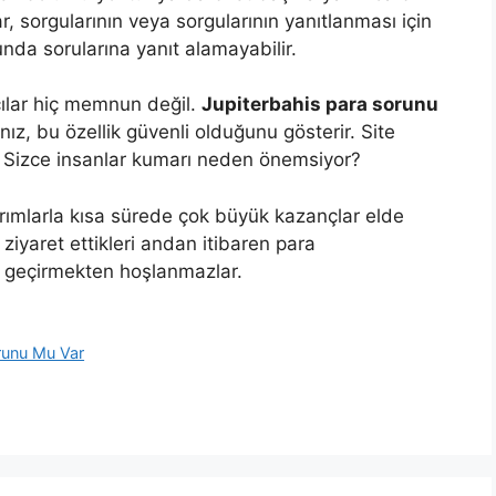
ar, sorgularının veya sorgularının yanıtlanması için
da sorularına yanıt alamayabilir.
ıcılar hiç memnun değil.
Jupiterbahis para sorunu
ız, bu özellik güvenli olduğunu gösterir. Site
n: Sizce insanlar kumarı neden önemsiyor?
ırımlarla kısa sürede çok büyük kazançlar elde
i ziyaret ettikleri andan itibaren para
t geçirmekten hoşlanmazlar.
runu Mu Var