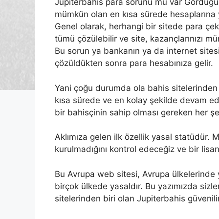
Jupiterbahis para sorunu mu var Gördüğünüz
mümkün olan en kısa sürede hesaplarına ya
Genel olarak, herhangi bir sitede para çekm
tümü çözülebilir ve site, kazançlarınızı m
Bu sorun ya bankanın ya da internet sites
çözüldükten sonra para hesabınıza gelir.
Yani çoğu durumda ola bahis sitelerinden
kısa sürede ve en kolay şekilde devam ede
bir bahisçinin sahip olması gereken her şe
Aklımıza gelen ilk özellik yasal statüdür. 
kurulmadığını kontrol edeceğiz ve bir lis
Bu Avrupa web sitesi, Avrupa ülkelerinde 
birçok ülkede yasaldır. Bu yazımızda sizlere
sitelerinden biri olan Jupiterbahis güveni