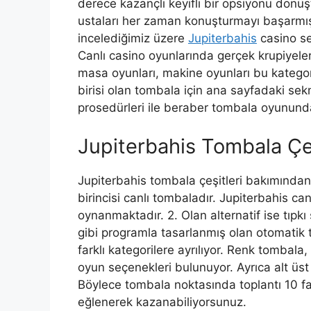
derece kazançlı keyifli bir opsiyonu dönüş
ustaları her zaman konuşturmayı başarmış
incelediğimiz üzere
Jupiterbahis
casino se
Canlı casino oyunlarında gerçek krupiyeler
masa oyunları, makine oyunları bu katego
birisi olan tombala için ana sayfadaki sekm
prosedürleri ile beraber tombala oyununda 
Jupiterbahis Tombala Çeş
Jupiterbahis tombala çeşitleri bakımından
birincisi canlı tombaladır. Jupiterbahis ca
oynanmaktadır. 2. Olan alternatif ise tıpk
gibi programla tasarlanmış olan otomatik
farklı kategorilere ayrılıyor. Renk tombal
oyun seçenekleri bulunuyor. Ayrıca alt üst
Böylece tombala noktasında toplantı 10 farkl
eğlenerek kazanabiliyorsunuz.