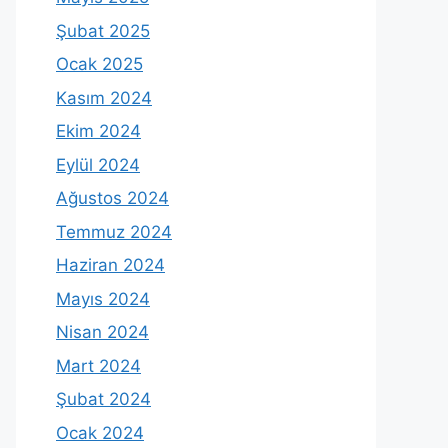
Şubat 2025
Ocak 2025
Kasım 2024
Ekim 2024
Eylül 2024
Ağustos 2024
Temmuz 2024
Haziran 2024
Mayıs 2024
Nisan 2024
Mart 2024
Şubat 2024
Ocak 2024