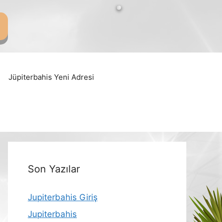
Jüpiterbahis Yeni Adresi
Son Yazılar
Jupiterbahis Giriş
Jupiterbahis