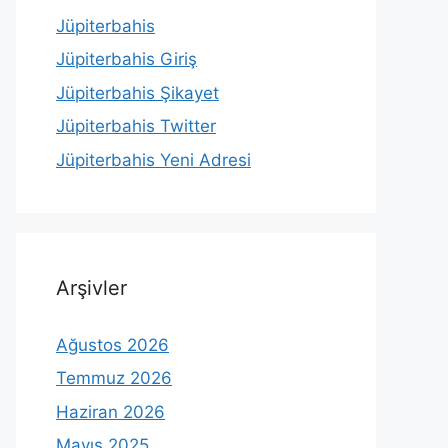
Jüpiterbahis
Jüpiterbahis Giriş
Jüpiterbahis Şikayet
Jüpiterbahis Twitter
Jüpiterbahis Yeni Adresi
Arşivler
Ağustos 2026
Temmuz 2026
Haziran 2026
Mayıs 2025