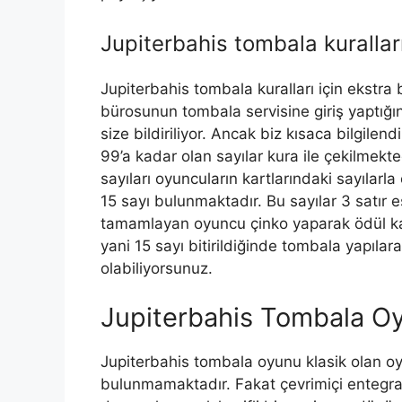
Jupiterbahis tombala kurallar
Jupiterbahis tombala kuralları için ekstra
bürosunun tombala servisine giriş yaptığın
size bildiriliyor. Ancak biz kısaca bilgile
99’a kadar olan sayılar kura ile çekilmekte
sayıları oyuncuların kartlarındaki sayılarl
15 sayı bulunmaktadır. Bu sayılar 3 satır eş
tamamlayan oyuncu çinko yaparak ödül kaz
yani 15 sayı bitirildiğinde tombala yapıla
olabiliyorsunuz.
Jupiterbahis Tombala Oy
Jupiterbahis tombala oyunu klasik olan oyun 
bulunmamaktadır. Fakat çevrimiçi entegras