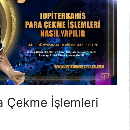
a Çekme İşlemleri