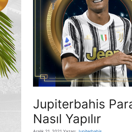
Jupiterbahis Par
Nasıl Yapılır
Aralık 21, 2021
Yazarı:
Jupiterbahis