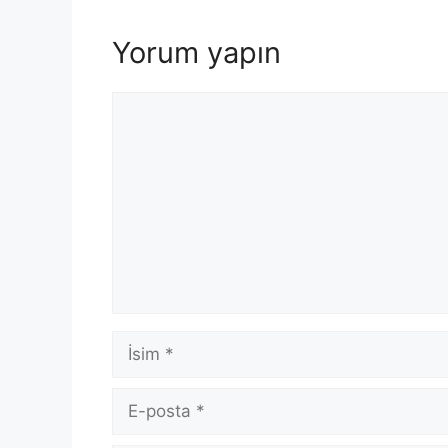
Yorum yapın
Yorum
İsim
E-
posta