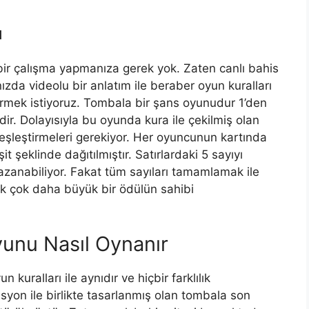
ı
 bir çalışma yapmanıza gerek yok. Zaten canlı bahis
ızda videolu bir anlatım ile beraber oyun kuralları
ndirmek istiyoruz. Tombala bir şans oyunudur 1’den
dir. Dolayısıyla bu oyunda kura ile çekilmiş olan
a eşleştirmeleri gerekiyor. Her oyuncunun kartında
it şeklinde dağıtılmıştır. Satırlardaki 5 sayıyı
anabiliyor. Fakat tüm sayıları tamamlamak ile
rak çok daha büyük bir ödülün sahibi
unu Nasıl Oynanır
kuralları ile aynıdır ve hiçbir farklılık
yon ile birlikte tasarlanmış olan tombala son