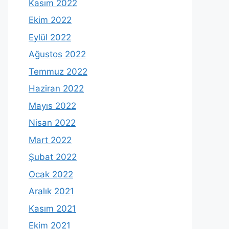
Kasım 2022
Ekim 2022
Eylül 2022
Ağustos 2022
Temmuz 2022
Haziran 2022
Mayıs 2022
Nisan 2022
Mart 2022
Şubat 2022
Ocak 2022
Aralık 2021
Kasım 2021
Ekim 2021