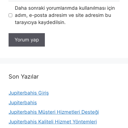
Daha sonraki yorumlarımda kullanılması için
adım, e-posta adresim ve site adresim bu
tarayıcıya kaydedilsin.
Son Yazılar
Jupiterbahis Giriş
Jupiterbahis
Jupiterbahis Müşteri Hizmetleri Desteği
Jupiterbahis Kaliteli Hizmet Yöntemleri