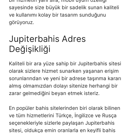
bir hizmetin yanı sıra, mobil uyum özelliği
sayesinde size büyük bir sadelik sunan kaliteli
ve kullanımı kolay bir tasarım sunduğunu
görüyoruz.
Jupiterbahis Adres
Değişikliği
Kaliteli bir ara yüze sahip bir Jupiterbahis sitesi
olarak sizlere hizmet sunarken yaşanan erişim
sorunlarından ve yeni bir adrese taşınma kararı
almış olmamızdan dolayı sitenize herhangi bir
zarar gelmediğini beyan etmek isteriz.
En popüler bahis sitelerinden biri olarak bilinen
ve tüm hizmetlerini Türkçe, İngilizce ve Rusça
seçenekleriyle sizlerle paylaşan Jupiterbahis
sitesi, oldukça emin oranlarla en keyifli bahis