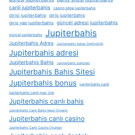
canli jupiterbahis
casino sitesi jupiterbahis
girisi jupiterbahis
giris jupiterbahis
güncel adresi jupiterbahis
giris yap jupiterbahis
Jupiterbahis
güncel jupiterbahis
Jupiterbahis Adres
Jupiterbahis Adres Değişikliği
Jupiterbahis adresi
Jupiterbahis Bahis
Jupiterbahis bahisleri
Jupiterbahis Bahis Sitesi
Jupiterbahis bonus
jupiterbahis canli
jupiterbahis canli maç izle
Jupiterbahis canlı bahis
Jupiterbahis Canlı Bahis Nasıl Oynanır
Jupiterbahis canlı casino
Jupiterbahis Canlı Casino Oyunları