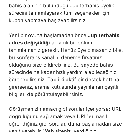
bahis alanının bulunduğu Jupiterbahis üyelik
sürecini tamamlayarak tüm seçenekler için
kupon yapmaya başlayabilirsiniz.
Yeni bir oyuna başlamadan önce
Jupiterbahis
adres değişikliği
anlamlı bir bölüm
tanımlamanız gerekir. Henüz üye olmasanız bile,
bu konferans kanalını deneme fırsatınız
olduğunu size bildirebiliriz. Bu sayede bahis
sürecinde ne kadar hızlı yardım alabileceğinizi
öğrenebilirsiniz. Tabii ki aktif bir destek hattına
girerseniz, arama kutusunda yayınlanan çeşitli
bilgileri de görüntüleyebilirsiniz.
Görüşmenizin amacı gibi sorular içeriyorsa: URL
doğruluğunu sağlamak veya URL’leri nasıl
öğrendiğiniz gibi sorular, daha başlamadan size
yanıt verebilir. Web siteniz, verdiğiniz