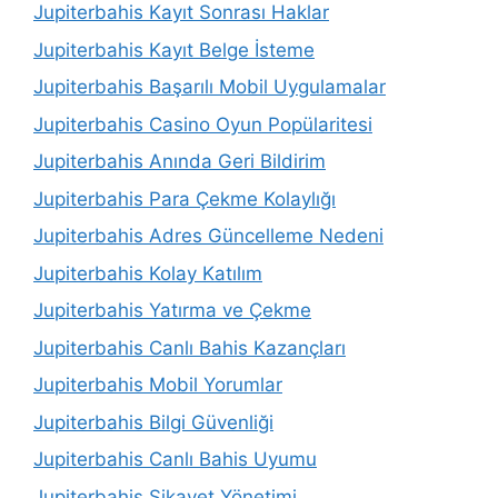
Jupiterbahis Kayıt Sonrası Haklar
Jupiterbahis Kayıt Belge İsteme
Jupiterbahis Başarılı Mobil Uygulamalar
Jupiterbahis Casino Oyun Popülaritesi
Jupiterbahis Anında Geri Bildirim
Jupiterbahis Para Çekme Kolaylığı
Jupiterbahis Adres Güncelleme Nedeni
Jupiterbahis Kolay Katılım
Jupiterbahis Yatırma ve Çekme
Jupiterbahis Canlı Bahis Kazançları
Jupiterbahis Mobil Yorumlar
Jupiterbahis Bilgi Güvenliği
Jupiterbahis Canlı Bahis Uyumu
Jupiterbahis Şikayet Yönetimi