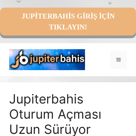
JUPİTERBAHİS GİRİŞ İÇİN
TIKLAYIN!
İçeriğe
atla
Menü
Jupiterbahis
Oturum Açması
Uzun Sürüyor