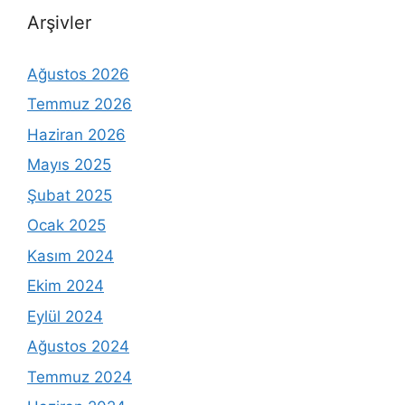
Arşivler
Ağustos 2026
Temmuz 2026
Haziran 2026
Mayıs 2025
Şubat 2025
Ocak 2025
Kasım 2024
Ekim 2024
Eylül 2024
Ağustos 2024
Temmuz 2024