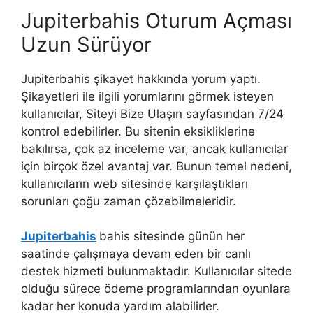
Jupiterbahis Oturum Açması
Uzun Sürüyor
Jupiterbahis şikayet hakkında yorum yaptı.
Şikayetleri ile ilgili yorumlarını görmek isteyen
kullanıcılar, Siteyi Bize Ulaşın sayfasından 7/24
kontrol edebilirler. Bu sitenin eksikliklerine
bakılırsa, çok az inceleme var, ancak kullanıcılar
için birçok özel avantaj var. Bunun temel nedeni,
kullanıcıların web sitesinde karşılaştıkları
sorunları çoğu zaman çözebilmeleridir.
Jupiterbahis
bahis sitesinde günün her
saatinde çalışmaya devam eden bir canlı
destek hizmeti bulunmaktadır. Kullanıcılar sitede
olduğu sürece ödeme programlarından oyunlara
kadar her konuda yardım alabilirler.