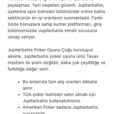
paylaşmaz. Yani nispeten güvenli. Jupiterbahis,
üyelerine spor bahisleri bölümünde online bahis
sektörünün en iyi oranlarını sunmaktadır. Farklı
türde bonuslara sahip kumar platformları, giriş
bölümümüzde Jupiterbahis kimdir sorusuna
cevap veriyor.
Jupiterbahis Poker Oyunu Çoğu kuruluşun
aksine, Jupiterbahis poker oyunu ünlü Texas
Hold’em ile sınırlı değildir, daha çok çeşitliliğe ve
farklılığa değer verir.
Bu anlamda tüm alış oranları dikkate
alınır.
Türk poker bahisleri satın almak için
Jupiterbahis kullanabilirsiniz.
Amerikan Poker sadece Jupiterbahis
oynanabilir.