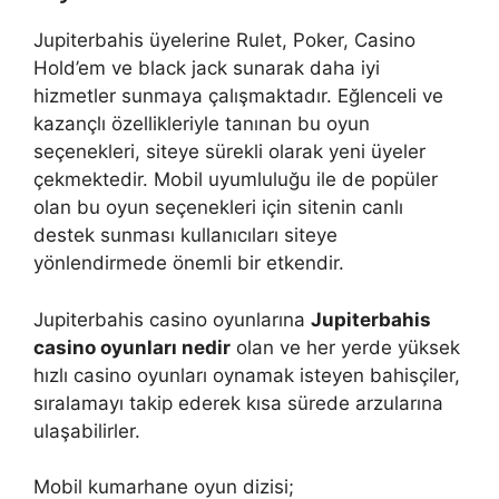
Jupiterbahis üyelerine Rulet, Poker, Casino
Hold’em ve black jack sunarak daha iyi
hizmetler sunmaya çalışmaktadır. Eğlenceli ve
kazançlı özellikleriyle tanınan bu oyun
seçenekleri, siteye sürekli olarak yeni üyeler
çekmektedir. Mobil uyumluluğu ile de popüler
olan bu oyun seçenekleri için sitenin canlı
destek sunması kullanıcıları siteye
yönlendirmede önemli bir etkendir.
Jupiterbahis casino oyunlarına
Jupiterbahis
casino oyunları nedir
olan ve her yerde yüksek
hızlı casino oyunları oynamak isteyen bahisçiler,
sıralamayı takip ederek kısa sürede arzularına
ulaşabilirler.
Mobil kumarhane oyun dizisi;