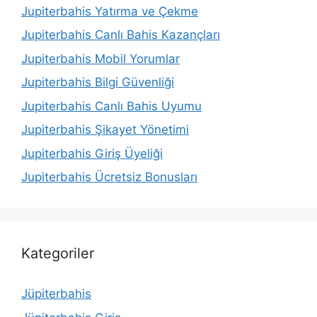
Jupiterbahis Yatırma ve Çekme
Jupiterbahis Canlı Bahis Kazançları
Jupiterbahis Mobil Yorumlar
Jupiterbahis Bilgi Güvenliği
Jupiterbahis Canlı Bahis Uyumu
Jupiterbahis Şikayet Yönetimi
Jupiterbahis Giriş Üyeliği
Jupiterbahis Ücretsiz Bonusları
Kategoriler
Jüpiterbahis