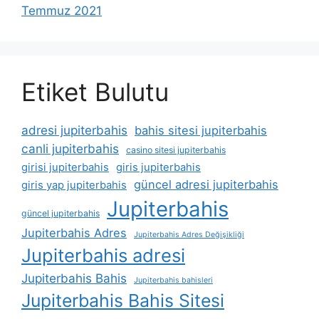
Temmuz 2021
Etiket Bulutu
adresi jupiterbahis
bahis sitesi jupiterbahis
canli jupiterbahis
casino sitesi jupiterbahis
girisi jupiterbahis
giris jupiterbahis
güncel adresi jupiterbahis
giris yap jupiterbahis
Jupiterbahis
güncel jupiterbahis
Jupiterbahis Adres
Jupiterbahis Adres Değişikliği
Jupiterbahis adresi
Jupiterbahis Bahis
Jupiterbahis bahisleri
Jupiterbahis Bahis Sitesi