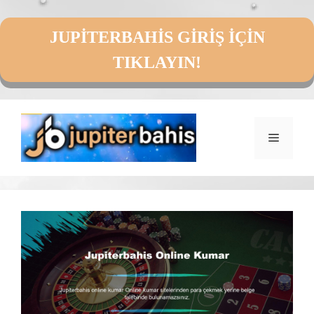
JUPİTERBAHİS GİRİŞ İÇİN
TIKLAYIN!
İçeriğe
atla
Menü