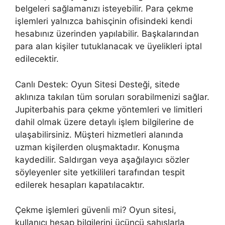
belgeleri sağlamanızı isteyebilir. Para çekme
işlemleri yalnızca bahisçinin ofisindeki kendi
hesabınız üzerinden yapılabilir. Başkalarından
para alan kişiler tutuklanacak ve üyelikleri iptal
edilecektir.
Canlı Destek: Oyun Sitesi Desteği, sitede
aklınıza takılan tüm soruları sorabilmenizi sağlar.
Jupiterbahis para çekme yöntemleri ve limitleri
dahil olmak üzere detaylı işlem bilgilerine de
ulaşabilirsiniz. Müşteri hizmetleri alanında
uzman kişilerden oluşmaktadır. Konuşma
kaydedilir. Saldırgan veya aşağılayıcı sözler
söyleyenler site yetkilileri tarafından tespit
edilerek hesapları kapatılacaktır.
Çekme işlemleri güvenli mi? Oyun sitesi,
kullanıcı hesap bilgilerini üçüncü şahıslarla