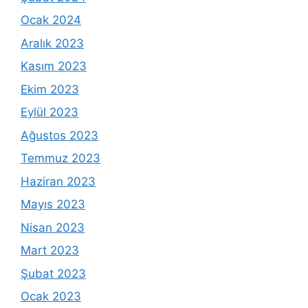
Ocak 2024
Aralık 2023
Kasım 2023
Ekim 2023
Eylül 2023
Ağustos 2023
Temmuz 2023
Haziran 2023
Mayıs 2023
Nisan 2023
Mart 2023
Şubat 2023
Ocak 2023