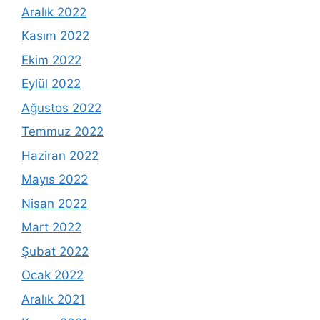
Aralık 2022
Kasım 2022
Ekim 2022
Eylül 2022
Ağustos 2022
Temmuz 2022
Haziran 2022
Mayıs 2022
Nisan 2022
Mart 2022
Şubat 2022
Ocak 2022
Aralık 2021