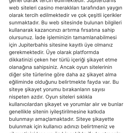
genel olarak tercih edilmektedir. Jupiterbahis
web siteleri casino meraklıları tarafından yaygın
olarak tercih edilmektedir ve çok çeşitli içerikler
sunmaktadır. Bu web sitesinde bulunan bilgileri
kullanarak kazancınızı artırma fırsatına sahip
olursunuz. İade işleminizin tamamlanabilmesi
için Jupiterbahis sitesine kayıtlı üye olmanız
gerekmektedir. Üye olarak platformda
dikkatinizi çeken her türlü içeriği şikayet etme
olanağına sahipsiniz. Ancak oyun sitelerinin
diğer site türlerine göre daha az şikayet alma
eğiliminde olduğunu belirtmekte fayda var. Bu
siteye şikayet yorumu bırakanların sayısı
nispeten azdır. Oyun siteleri sıklıkla
kullanıcılardan şikayet ve yorumlar alır ve bunlar
genellikle sitenin iyileştirilmesine katkıda
bulunmayı amaçlamaktadır. Siteye şikayette
bulunmak için kullanıcı adınızı belirtmeniz ve