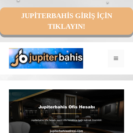
JUPİTERBAHİS GİRİŞ İÇİN
TIKLAYIN!
İçeriğe
atla
Menü