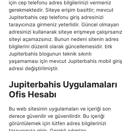
için cep telefonu adres bilgilerinizi vermeniz
gerekmektedir. Siteye erişim basittir; mevcut
Jupiterbahis cep telefonu giriş adresinizi
tarayıcınıza girmeniz yeterlidir. Güncel olmayan
adresinizi kullanarak siteye erişmeye çalışırsanız
siteyi açamazsınız. Bunun nedeni sitenin adres
bilgilerini düzenli olarak güncellemesidir. btk
Jupiterbahis blogunun teknik sıkıntı
yaşamaması için mevcut Jupiterbahis mobil giriş
adresi değiştirilmiştir.
Jupiterbahis Uygulamaları
Ofis Hesabı
Bu web sitesinin uygulamaları ve içeriği son
derece güvenilir ve güvenilirdir. Bu içeriği
görüntülemek için lütfen adres bilgilerinizi
tarayıcınıza girin. Gerekli adımları