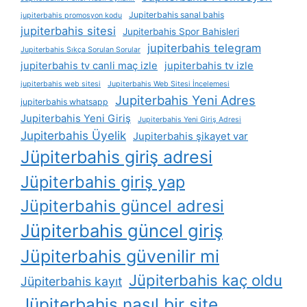
Jupiterbahis sanal bahis
jupiterbahis promosyon kodu
jupiterbahis sitesi
Jupiterbahis Spor Bahisleri
jupiterbahis telegram
Jupiterbahis Sıkça Sorulan Sorular
jupiterbahis tv canli maç izle
jupiterbahis tv izle
jupiterbahis web sitesi
Jupiterbahis Web Sitesi İncelemesi
Jupiterbahis Yeni Adres
jupiterbahis whatsapp
Jupiterbahis Yeni Giriş
Jupiterbahis Yeni Giriş Adresi
Jupiterbahis Üyelik
Jupiterbahis şikayet var
Jüpiterbahis giriş adresi
Jüpiterbahis giriş yap
Jüpiterbahis güncel adresi
Jüpiterbahis güncel giriş
Jüpiterbahis güvenilir mi
Jüpiterbahis kaç oldu
Jüpiterbahis kayıt
Jüpiterbahis nasıl bir site