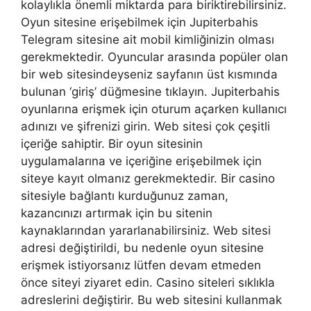
kolaylıkla önemli miktarda para biriktirebilirsiniz.
Oyun sitesine erişebilmek için Jupiterbahis
Telegram sitesine ait mobil kimliğinizin olması
gerekmektedir. Oyuncular arasında popüler olan
bir web sitesindeyseniz sayfanın üst kısmında
bulunan ‘giriş’ düğmesine tıklayın. Jupiterbahis
oyunlarına erişmek için oturum açarken kullanıcı
adınızı ve şifrenizi girin. Web sitesi çok çeşitli
içeriğe sahiptir. Bir oyun sitesinin
uygulamalarına ve içeriğine erişebilmek için
siteye kayıt olmanız gerekmektedir. Bir casino
sitesiyle bağlantı kurduğunuz zaman,
kazancınızı artırmak için bu sitenin
kaynaklarından yararlanabilirsiniz. Web sitesi
adresi değiştirildi, bu nedenle oyun sitesine
erişmek istiyorsanız lütfen devam etmeden
önce siteyi ziyaret edin. Casino siteleri sıklıkla
adreslerini değiştirir. Bu web sitesini kullanmak