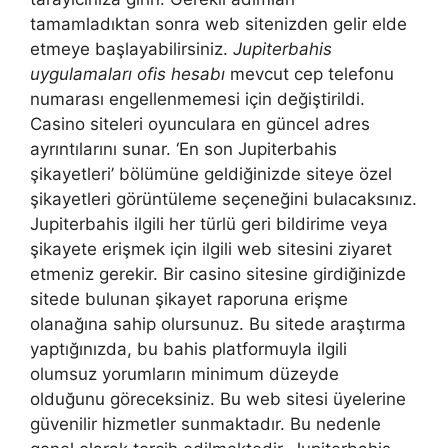
tamamladıktan sonra web sitenizden gelir elde
etmeye başlayabilirsiniz.
Jupiterbahis
uygulamaları ofis hesabı
mevcut cep telefonu
numarası engellenmemesi için değiştirildi.
Casino siteleri oyunculara en güncel adres
ayrıntılarını sunar. ‘En son Jupiterbahis
şikayetleri’ bölümüne geldiğinizde siteye özel
şikayetleri görüntüleme seçeneğini bulacaksınız.
Jupiterbahis ilgili her türlü geri bildirime veya
şikayete erişmek için ilgili web sitesini ziyaret
etmeniz gerekir. Bir casino sitesine girdiğinizde
sitede bulunan şikayet raporuna erişme
olanağına sahip olursunuz. Bu sitede araştırma
yaptığınızda, bu bahis platformuyla ilgili
olumsuz yorumların minimum düzeyde
olduğunu göreceksiniz. Bu web sitesi üyelerine
güvenilir hizmetler sunmaktadır. Bu nedenle