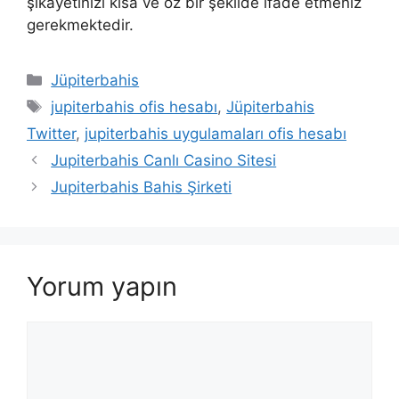
şikayetinizi kısa ve öz bir şekilde ifade etmeniz
gerekmektedir.
Kategoriler
Jüpiterbahis
Etiketler
jupiterbahis ofis hesabı
,
Jüpiterbahis
Twitter
,
jupiterbahis uygulamaları ofis hesabı
Yazı
Jupiterbahis Canlı Casino Sitesi
dolaşımı
Jupiterbahis Bahis Şirketi
Yorum yapın
Yorum