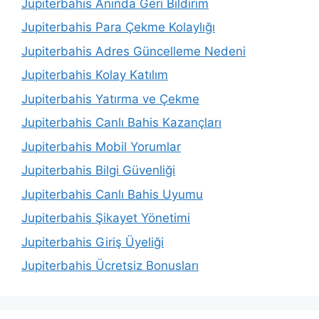
Jupiterbahis Anında Geri Bildirim
Jupiterbahis Para Çekme Kolaylığı
Jupiterbahis Adres Güncelleme Nedeni
Jupiterbahis Kolay Katılım
Jupiterbahis Yatırma ve Çekme
Jupiterbahis Canlı Bahis Kazançları
Jupiterbahis Mobil Yorumlar
Jupiterbahis Bilgi Güvenliği
Jupiterbahis Canlı Bahis Uyumu
Jupiterbahis Şikayet Yönetimi
Jupiterbahis Giriş Üyeliği
Jupiterbahis Ücretsiz Bonusları