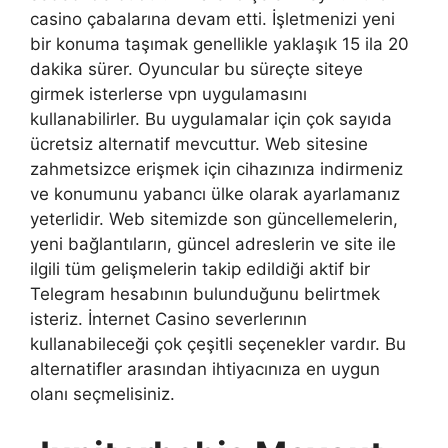
casino çabalarına devam etti. İşletmenizi yeni
bir konuma taşımak genellikle yaklaşık 15 ila 20
dakika sürer. Oyuncular bu süreçte siteye
girmek isterlerse vpn uygulamasını
kullanabilirler. Bu uygulamalar için çok sayıda
ücretsiz alternatif mevcuttur. Web sitesine
zahmetsizce erişmek için cihazınıza indirmeniz
ve konumunu yabancı ülke olarak ayarlamanız
yeterlidir. Web sitemizde son güncellemelerin,
yeni bağlantıların, güncel adreslerin ve site ile
ilgili tüm gelişmelerin takip edildiği aktif bir
Telegram hesabının bulunduğunu belirtmek
isteriz. İnternet Casino severlerının
kullanabileceği çok çeşitli seçenekler vardır. Bu
alternatifler arasından ihtiyacınıza en uygun
olanı seçmelisiniz.