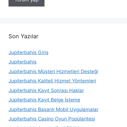
Son Yazılar
Jupiterbahis Giriş
Jupiterbahis
Jupiterbahis Müşteri Hizmetleri Desteği
Jupiterbahis Kaliteli Hizmet Yöntemleri
Jupiterbahis Kayıt Sonrası Haklar
Jupiterbahis Kayıt Belge İsteme
Jupiterbahis Başarılı Mobil Uygulamalar
Jupiterbahis Casino Oyun Popülaritesi