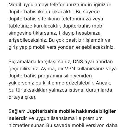
Mobil uygulamayı telefonunuza indirdiğinizde
Jupiterbahis ikonu çıkacaktır. Bu sayede
Jupiterbahis site ikonu telefonunuza veya
tabletinize kurulacaktır. Jupiterbahis mobil
simgesine tıklarsanız, tıklayıp hesabınıza
erişebileceksiniz. Bu çok basit bir işlemdir ve
giriş yapıp mobil versiyondan erişebileceksiniz.
Sıçramalarla karşılaşırsanız, DNS ayarlarından
geçebilirsiniz. Ayrıca, bir VPN kullanırsanız veya
Jupiterbahis programını silip yeniden
yüklerseniz bu kilitlenme düzeltilebilir. Ancak,
bu tür aksaklıklar yalnızca istisnai durumlarda
ortaya çıkar.
Sağlam
Jupiterbahis mobile hakkında bilgiler
nelerdir
ve uygun lisanslama ile premium
hizmetler sunar. Bu sayede mobil versiyon daha