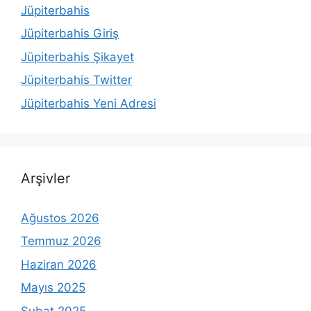
Jüpiterbahis
Jüpiterbahis Giriş
Jüpiterbahis Şikayet
Jüpiterbahis Twitter
Jüpiterbahis Yeni Adresi
Arşivler
Ağustos 2026
Temmuz 2026
Haziran 2026
Mayıs 2025
Şubat 2025