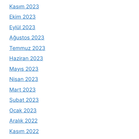
Kasım 2023
Ekim 2023
Eylül 2023
Ağustos 2023
Temmuz 2023
Haziran 2023
Mayıs 2023
Nisan 2023
Mart 2023
Şubat 2023
Ocak 2023
Aralık 2022
Kasım 2022