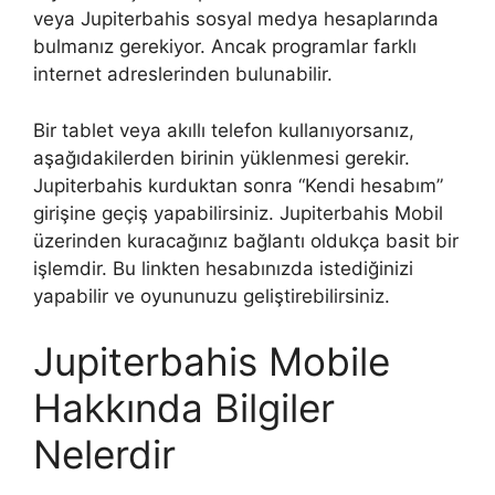
veya Jupiterbahis sosyal medya hesaplarında
bulmanız gerekiyor. Ancak programlar farklı
internet adreslerinden bulunabilir.
Bir tablet veya akıllı telefon kullanıyorsanız,
aşağıdakilerden birinin yüklenmesi gerekir.
Jupiterbahis kurduktan sonra “Kendi hesabım”
girişine geçiş yapabilirsiniz. Jupiterbahis Mobil
üzerinden kuracağınız bağlantı oldukça basit bir
işlemdir. Bu linkten hesabınızda istediğinizi
yapabilir ve oyununuzu geliştirebilirsiniz.
Jupiterbahis Mobile
Hakkında Bilgiler
Nelerdir