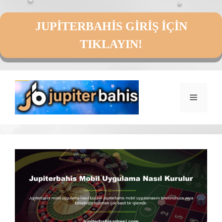
JUPİTERBAHİS GİRİŞ İÇİN
TIKLAYIN!
İçeriğe
atla
Menü