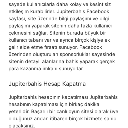
sayede kullanıcılarla daha kolay ve kesintisiz
etkileşim kurabilirler. Jupiterbahis Facebook
sayfası, site üzerinde bilgi paylaşımı ve bilgi
paylaşımı yaparak sitenin daha fazla kullanıcı
çekmesini sağlar. Sitenin burada büyük bir
kullanıcı tabanı var ve ayrıca birçok kişiye ek
gelir elde etme fırsatı sunuyor. Facebook
üzerinden oluşturulan sponsorluklar sayesinde
sitenin detaylı alanlarına bahis yaparak gerçek
para kazanma imkanı sunuyorlar.
Jupiterbahis Hesap Kapatma
Jupiterbahis hesabının kapatılması Jupiterbahis
hesabının kapatılması için birkaç dakika
yeterlidir. Başarılı bir canlı oyun sitesi olarak üye
olduğunuz andan itibaren birçok hizmete sahip
olacaksınız.