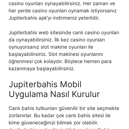
casino oyunları oynayabilirsiniz. Her zaman ve
her yerde casino oyunları oynamak istiyorsanız
Jupiterbahis apk’yı indirmeniz yeterlidir.
Jupiterbahis web sitesinde canlı casino oyunları
da oynayabilirsiniz. İlk kez casino oyunları
oynuyorsanız slot makine oyunları ile
başlayabilirsiniz. Slot makinesi oyunlarını
öğrenmesi çok kolaydır. Böylece hemen para
kazanmaya başlayabilirsiniz.
Jupiterbahis Mobil
Uygulama Nasıl Kurulur
Canlı bahis tutkunları güvenilir bir site seçmekte
zorlanırlar. Bu kadar çok canlı bahis sitesi ile
kime güveneceğinizi bilmek zor olabilir.