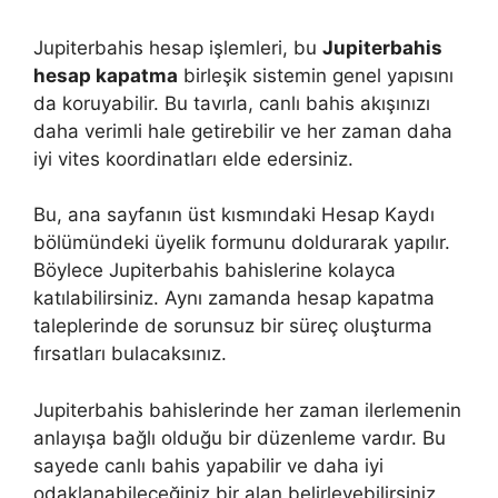
Jupiterbahis hesap işlemleri, bu
Jupiterbahis
hesap kapatma
birleşik sistemin genel yapısını
da koruyabilir. Bu tavırla, canlı bahis akışınızı
daha verimli hale getirebilir ve her zaman daha
iyi vites koordinatları elde edersiniz.
Bu, ana sayfanın üst kısmındaki Hesap Kaydı
bölümündeki üyelik formunu doldurarak yapılır.
Böylece Jupiterbahis bahislerine kolayca
katılabilirsiniz. Aynı zamanda hesap kapatma
taleplerinde de sorunsuz bir süreç oluşturma
fırsatları bulacaksınız.
Jupiterbahis bahislerinde her zaman ilerlemenin
anlayışa bağlı olduğu bir düzenleme vardır. Bu
sayede canlı bahis yapabilir ve daha iyi
odaklanabileceğiniz bir alan belirleyebilirsiniz.