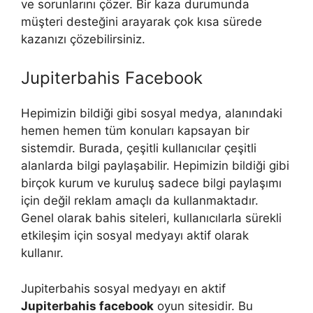
ve sorunlarını çözer. Bir kaza durumunda
müşteri desteğini arayarak çok kısa sürede
kazanızı çözebilirsiniz.
Jupiterbahis Facebook
Hepimizin bildiği gibi sosyal medya, alanındaki
hemen hemen tüm konuları kapsayan bir
sistemdir. Burada, çeşitli kullanıcılar çeşitli
alanlarda bilgi paylaşabilir. Hepimizin bildiği gibi
birçok kurum ve kuruluş sadece bilgi paylaşımı
için değil reklam amaçlı da kullanmaktadır.
Genel olarak bahis siteleri, kullanıcılarla sürekli
etkileşim için sosyal medyayı aktif olarak
kullanır.
Jupiterbahis sosyal medyayı en aktif
Jupiterbahis facebook
oyun sitesidir. Bu