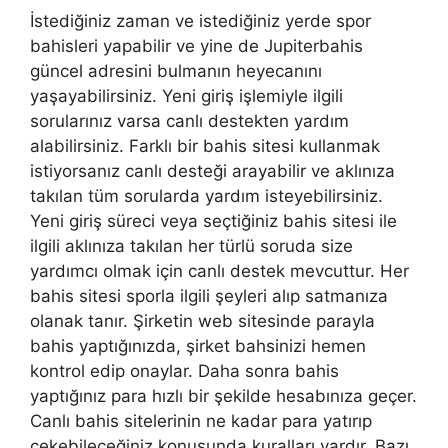
İstediğiniz zaman ve istediğiniz yerde spor
bahisleri yapabilir ve yine de Jupiterbahis
güncel adresini bulmanın heyecanını
yaşayabilirsiniz. Yeni giriş işlemiyle ilgili
sorularınız varsa canlı destekten yardım
alabilirsiniz. Farklı bir bahis sitesi kullanmak
istiyorsanız canlı desteği arayabilir ve aklınıza
takılan tüm sorularda yardım isteyebilirsiniz.
Yeni giriş süreci veya seçtiğiniz bahis sitesi ile
ilgili aklınıza takılan her türlü soruda size
yardımcı olmak için canlı destek mevcuttur. Her
bahis sitesi sporla ilgili şeyleri alıp satmanıza
olanak tanır. Şirketin web sitesinde parayla
bahis yaptığınızda, şirket bahsinizi hemen
kontrol edip onaylar. Daha sonra bahis
yaptığınız para hızlı bir şekilde hesabınıza geçer.
Canlı bahis sitelerinin ne kadar para yatırıp
çekebileceğiniz konusunda kuralları vardır. Bazı