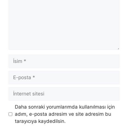
İsim
E-
posta
İnternet
sitesi
Daha sonraki yorumlarımda kullanılması için
adım, e-posta adresim ve site adresim bu
tarayıcıya kaydedilsin.