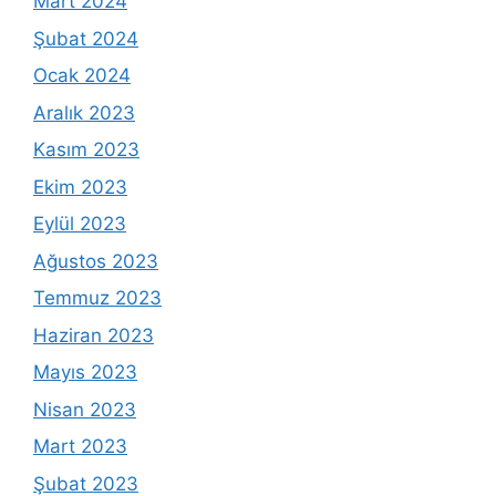
Mart 2024
Şubat 2024
Ocak 2024
Aralık 2023
Kasım 2023
Ekim 2023
Eylül 2023
Ağustos 2023
Temmuz 2023
Haziran 2023
Mayıs 2023
Nisan 2023
Mart 2023
Şubat 2023