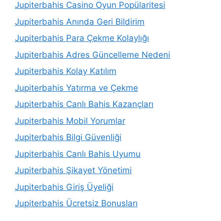
Jupiterbahis Casino Oyun Popülaritesi
Jupiterbahis Anında Geri Bildirim
Jupiterbahis Para Çekme Kolaylığı
Jupiterbahis Adres Güncelleme Nedeni
Jupiterbahis Kolay Katılım
Jupiterbahis Yatırma ve Çekme
Jupiterbahis Canlı Bahis Kazançları
Jupiterbahis Mobil Yorumlar
Jupiterbahis Bilgi Güvenliği
Jupiterbahis Canlı Bahis Uyumu
Jupiterbahis Şikayet Yönetimi
Jupiterbahis Giriş Üyeliği
Jupiterbahis Ücretsiz Bonusları