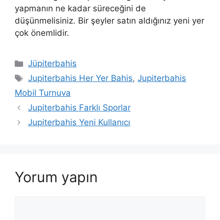
yapmanın ne kadar süreceğini de
düşünmelisiniz. Bir şeyler satın aldığınız yeni yer
çok önemlidir.
Kategoriler
Jüpiterbahis
Etiketler
Jupiterbahis Her Yer Bahis
,
Jupiterbahis
Mobil Turnuva
Yazı
Jupiterbahis Farklı Sporlar
dolaşımı
Jupiterbahis Yeni Kullanıcı
Yorum yapın
Yorum