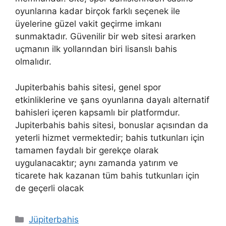
oyunlarına kadar birçok farklı seçenek ile
üyelerine güzel vakit geçirme imkanı
sunmaktadır. Güvenilir bir web sitesi ararken
uçmanın ilk yollarından biri lisanslı bahis
olmalıdır.
Jupiterbahis bahis sitesi, genel spor
etkinliklerine ve şans oyunlarına dayalı alternatif
bahisleri içeren kapsamlı bir platformdur.
Jupiterbahis bahis sitesi, bonuslar açısından da
yeterli hizmet vermektedir; bahis tutkunları için
tamamen faydalı bir gerekçe olarak
uygulanacaktır; aynı zamanda yatırım ve
ticarete hak kazanan tüm bahis tutkunları için
de geçerli olacak
Kategoriler
Jüpiterbahis