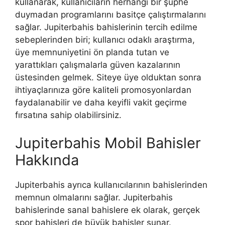
kullanarak, kullanıcıların herhangi bir şüphe
duymadan programlarını basitçe çalıştırmalarını
sağlar. Jupiterbahis bahislerinin tercih edilme
sebeplerinden biri; kullanıcı odaklı araştırma,
üye memnuniyetini ön planda tutan ve
yarattıkları çalışmalarla güven kazalarının
üstesinden gelmek. Siteye üye olduktan sonra
ihtiyaçlarınıza göre kaliteli promosyonlardan
faydalanabilir ve daha keyifli vakit geçirme
fırsatına sahip olabilirsiniz.
Jupiterbahis Mobil Bahisler
Hakkında
Jupiterbahis ayrıca kullanıcılarının bahislerinden
memnun olmalarını sağlar. Jupiterbahis
bahislerinde sanal bahislere ek olarak, gerçek
spor bahisleri de büyük bahisler sunar.