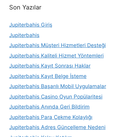
Son Yazılar
Jupiterbahis Giriş
Jupiterbahis
Jupiterbahis Müşteri Hizmetleri Desteği
Jupiterbahis Kaliteli Hizmet Yöntemleri
Jupiterbahis Kayıt Sonrası Haklar
Jupiterbahis Kayıt Belge İsteme
Jupiterbahis Başarılı Mobil Uygulamalar
Jupiterbahis Casino Oyun Popülaritesi
Jupiterbahis Anında Geri Bildirim
Jupiterbahis Para Çekme Kolaylığı
Jupiterbahis Adres Güncelleme Nedeni