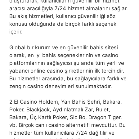
oluşturarak, kullanıcıların güvenilir bir hizmet
aracısı aracılığıyla 7/24 hizmet almalarını sağlar.
Bu akış hizmetleri, kullanıcı güvenilirliği söz
konusu olduğunda da birçok farklı seçenek
içerir.
Global bir kurum ve en güvenilir bahis sitesi
olarak, en iyi bahis seçeneklerinin ve casino
platformlarının sağlayıcısı şu anda tüm yerli ve
yabancı online casino şirketlerinin ilk tercihidir.
Bu hizmetler arasında, bu sağlayıcılara farklı ve
zengin casino deneyimleri sunulmaktadır.
2 El Casino Holdem, Yan Bahis Şehri, Bakara,
Poker, Blackjack, Aydınlatmalı Zar, Rulet,
Bakara, Üç Kartlı Poker, Sic Bo, Dragon Tiger,
vb. Birçok canlı casino alternatifi mevcuttur. Bu
hizmetler tüm kullanıcılara 7/24 dağıtılır ve