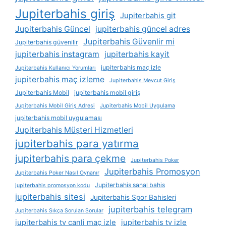
Jupiterbahis giriş
Jupiterbahis git
Jupiterbahis Güncel
jupiterbahis güncel adres
Jupiterbahis Güvenlir mi
Jupiterbahis güvenilir
jupiterbahis instagram
jupiterbahis kayit
jupiterbahis maç izle
Jupiterbahis Kullanıcı Yorumları
jupiterbahis maç izleme
Jupiterbahis Mevcut Giriş
Jupiterbahis Mobil
jupiterbahis mobil giriş
Jupiterbahis Mobil Giriş Adresi
Jupiterbahis Mobil Uygulama
jupiterbahis mobil uygulaması
Jupiterbahis Müşteri Hizmetleri
jupiterbahis para yatırma
jupiterbahis para çekme
Jupiterbahis Poker
Jupiterbahis Promosyon
Jupiterbahis Poker Nasıl Oynanır
Jupiterbahis sanal bahis
jupiterbahis promosyon kodu
jupiterbahis sitesi
Jupiterbahis Spor Bahisleri
jupiterbahis telegram
Jupiterbahis Sıkça Sorulan Sorular
jupiterbahis tv canli maç izle
jupiterbahis tv izle