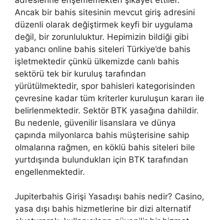
Ancak bir bahis sitesinin mevcut giriş adresini
düzenli olarak değiştirmek keyfi bir uygulama
değil, bir zorunluluktur. Hepimizin bildiği gibi
yabancı online bahis siteleri Türkiye’de bahis
işletmektedir çünkü ülkemizde canlı bahis
sektörü tek bir kuruluş tarafından
yürütülmektedir, spor bahisleri kategorisinden
çevresine kadar tüm kriterler kuruluşun kararı ile
belirlenmektedir. Sektör BTK yasağına dahildir.
Bu nedenle, güvenilir lisanslara ve dünya
çapında milyonlarca bahis müşterisine sahip
olmalarına rağmen, en köklü bahis siteleri bile
yurtdışında bulundukları için BTK tarafından
engellenmektedir.
Jupiterbahis Girişi Yasadışı bahis nedir? Casino,
yasa dışı bahis hizmetlerine bir dizi alternatif