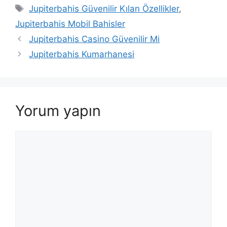
Etiketler
Jupiterbahis Güvenilir Kılan Özellikler
,
Jupiterbahis Mobil Bahisler
Yazı
Jupiterbahis Casino Güvenilir Mi
dolaşımı
Jupiterbahis Kumarhanesi
Yorum yapın
Yorum