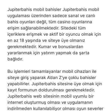
Jupiterbahis mobil bahisler Jupiterbahis mobil
uygulaması üzerinden sadece sanal ve canlı
bahis oyunları değil, tüm casino oyunlarına
erişim sağlanabilmektedir. Sitedeki tüm
içeriklere erişmek ve aktif bir oyuncu olmak için
en az 18 yaşında ve siteye üye olmanız
gerekmektedir. Kumar ve bonuslardan
yararlanmak için yatırım yapmak da şarta
bağlıdır.
Bu işlemleri tamamlayanlar mobil cihazları ile
siteye giriş yaparak A’dan Z’ye çoklu bahisler
yapabilirler. Jupiterbahis sitesine üye olmak için
kayıt formunun doldurulması gerekmektedir.
Jupiterbahis web sitesinin mobil uyumlu bir
internet oluşturmuş olması ve uygulamanın
indirilmeden kullanılabiliyor olması oyun severler