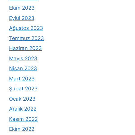
Ekim 2023
Eylül 2023
Ağustos 2023
Temmuz 2023
Haziran 2023
Mayıs 2023
Nisan 2023
Mart 2023
Şubat 2023
Ocak 2023
Aralık 2022
Kasım 2022
Ekim 2022