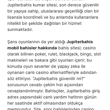
Jupiterbahis kumar sitesi, son derece güvenilir
bir yapıya sahip, uluslararası geçerliliği olan bir
lisansla koordineli ve bu anlamda kullananlara
nitelikli bir şekilde dağıtılan bir hizmet
sunmaktadır.
Şans oyunlarının da yer aldığı
Jupiterbahis
mobil bahisler hakkında
bahis sitesi; casino
olarak bilinen poker, rulet, blackjack, bingo, slot
makineleri ve bakara gibi oyunları içerir; bu
konuda oyun severler de yapay zeka ile
oynanan canlı casino alternatifleriyle adından
söz ettiriyor. “Jupiterbahis güvenilir mi?”
sorusunun cevabı çekim hızı açısından
cevaplandırılmıştır. Bahisçiler, Jupiterbahis giriş
adres yapısındaki canlı yardım hattının günün
her saatinde aktif olmasından oldukça
memnundur. Site, spor bahislerinden casino