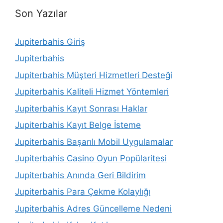
Son Yazılar
Jupiterbahis Giriş
Jupiterbahis
Jupiterbahis Müşteri Hizmetleri Desteği
Jupiterbahis Kaliteli Hizmet Yöntemleri
Jupiterbahis Kayıt Sonrası Haklar
Jupiterbahis Kayıt Belge İsteme
Jupiterbahis Başarılı Mobil Uygulamalar
Jupiterbahis Casino Oyun Popülaritesi
Jupiterbahis Anında Geri Bildirim
Jupiterbahis Para Çekme Kolaylığı
Jupiterbahis Adres Güncelleme Nedeni