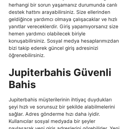
herhangi bir sorun yaşamanız durumunda canlı
destek hattını arayabilirsiniz. Size ellerinden
geldiğince yardımcı olmaya çalışacaklar ve hızlı
yanıtlar vereceklerdir. Giriş yapamıyorsanız size
hemen yardımcı olabilecek biriyle
konuşabilirsiniz. Sosyal medya hesaplarımızdan
bizi takip ederek güncel giriş adresinizi
öğrenebilirsiniz.
Jupiterbahis Güvenli
Bahis
Jupiterbahis müşterilerinin ihtiyaç duydukları
şeyi hızlı ve sorunsuz bir şekilde alabilmelerini
sağlar. Adres gönderme hızı daha iyidir.
Kullanıcılar sosyal medyada bir şeyler
paylaşarak yeni giriş adreslerini görebilirler. Yeni