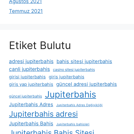
Ağustos 2021
Temmuz 2021
Etiket Bulutu
adresi jupiterbahis
bahis sitesi jupiterbahis
canli jupiterbahis
casino sitesi jupiterbahis
girisi jupiterbahis
giris jupiterbahis
güncel adresi jupiterbahis
giris yap jupiterbahis
Jupiterbahis
güncel jupiterbahis
Jupiterbahis Adres
Jupiterbahis Adres Değişikliği
Jupiterbahis adresi
Jupiterbahis Bahis
Jupiterbahis bahisleri
Jupiterbahis Bahis Sitesi