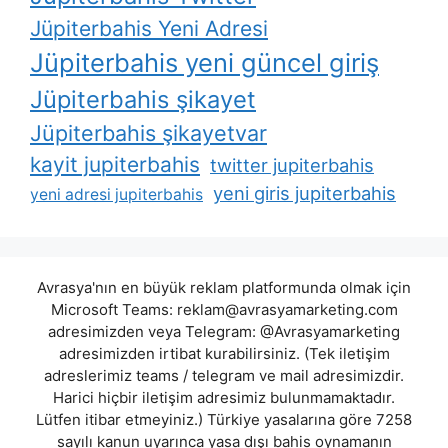
Jüpiterbahis Yeni Adresi
Jüpiterbahis yeni güncel giriş
Jüpiterbahis şikayet
Jüpiterbahis şikayetvar
kayit jupiterbahis
twitter jupiterbahis
yeni giris jupiterbahis
yeni adresi jupiterbahis
Avrasya'nın en büyük reklam platformunda olmak için
Microsoft Teams:
reklam@avrasyamarketing.com
adresimizden veya Telegram: @Avrasyamarketing
adresimizden irtibat kurabilirsiniz. (Tek iletişim
adreslerimiz teams / telegram ve mail adresimizdir.
Harici hiçbir iletişim adresimiz bulunmamaktadır.
Lütfen itibar etmeyiniz.) Türkiye yasalarına göre 7258
sayılı kanun uyarınca yasa dışı bahis oynamanın