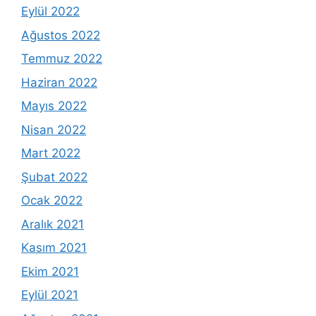
Eylül 2022
Ağustos 2022
Temmuz 2022
Haziran 2022
Mayıs 2022
Nisan 2022
Mart 2022
Şubat 2022
Ocak 2022
Aralık 2021
Kasım 2021
Ekim 2021
Eylül 2021