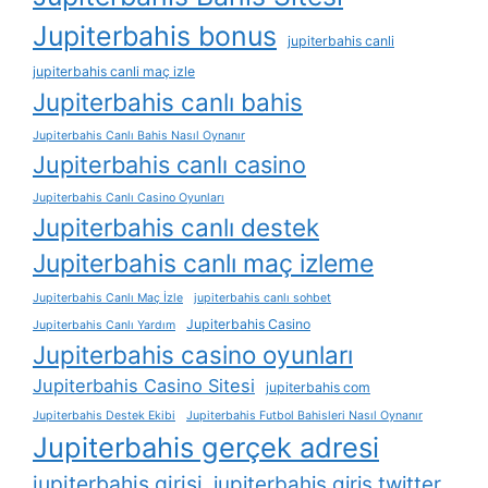
Jupiterbahis bonus
jupiterbahis canli
jupiterbahis canli maç izle
Jupiterbahis canlı bahis
Jupiterbahis Canlı Bahis Nasıl Oynanır
Jupiterbahis canlı casino
Jupiterbahis Canlı Casino Oyunları
Jupiterbahis canlı destek
Jupiterbahis canlı maç izleme
Jupiterbahis Canlı Maç İzle
jupiterbahis canlı sohbet
Jupiterbahis Casino
Jupiterbahis Canlı Yardım
Jupiterbahis casino oyunları
Jupiterbahis Casino Sitesi
jupiterbahis com
Jupiterbahis Destek Ekibi
Jupiterbahis Futbol Bahisleri Nasıl Oynanır
Jupiterbahis gerçek adresi
jupiterbahis girisi
jupiterbahis giris twitter