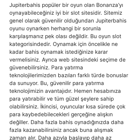
Jupiterbahis popüler bir oyun olan Bonanza’yı
oynayabileceğiniz iyi bir slot sitesidir. Sitemiz
genel olarak güvenilir olduğundan Jupiterbahis
oyunu oynarken herhangi bir sorunla
karşılaşmanız pek olası değildir. Bu oyun slot
kategorisindedir. Oynamak için öncelikle ne
kadar bahis oynamak istediğinize karar
vermelisiniz. Ayrıca web sitesindeki seçime de
güvenebilirsiniz. Para yatırma
teknolojilerimizden bazıları farklı türde bonuslar
da sunuyor. Bu, güvenilir para yatırma
teknolojimizin avantajıdır. Hemen hesabınıza
para yatırabilir ve tüm güzel şeylere sahip
olabilirsiniz. İkincisi, oyuncular kısa sürede çok
para kaybedebilecekleri gerçeğine alışkın
değiller. Daha fazla bahis oynadığınızda daha
fazla kazanabilirsiniz ancak buna alışmak
zaman alır. Daha azıyla başlayıp daha az