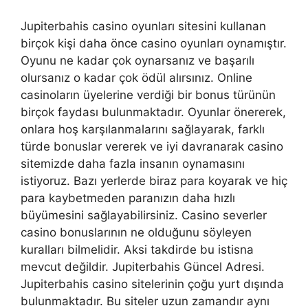
Jupiterbahis casino oyunları sitesini kullanan
birçok kişi daha önce casino oyunları oynamıştır.
Oyunu ne kadar çok oynarsanız ve başarılı
olursanız o kadar çok ödül alırsınız. Online
casinoların üyelerine verdiği bir bonus türünün
birçok faydası bulunmaktadır. Oyunlar önererek,
onlara hoş karşılanmalarını sağlayarak, farklı
türde bonuslar vererek ve iyi davranarak casino
sitemizde daha fazla insanın oynamasını
istiyoruz. Bazı yerlerde biraz para koyarak ve hiç
para kaybetmeden paranızın daha hızlı
büyümesini sağlayabilirsiniz. Casino severler
casino bonuslarının ne olduğunu söyleyen
kuralları bilmelidir. Aksi takdirde bu istisna
mevcut değildir. Jupiterbahis Güncel Adresi.
Jupiterbahis casino sitelerinin çoğu yurt dışında
bulunmaktadır. Bu siteler uzun zamandır aynı