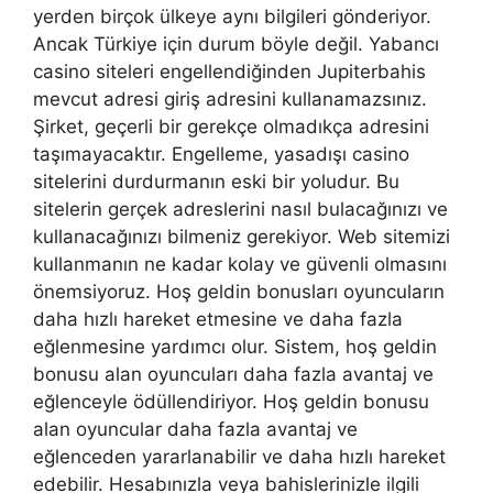
yerden birçok ülkeye aynı bilgileri gönderiyor.
Ancak Türkiye için durum böyle değil. Yabancı
casino siteleri engellendiğinden Jupiterbahis
mevcut adresi giriş adresini kullanamazsınız.
Şirket, geçerli bir gerekçe olmadıkça adresini
taşımayacaktır. Engelleme, yasadışı casino
sitelerini durdurmanın eski bir yoludur. Bu
sitelerin gerçek adreslerini nasıl bulacağınızı ve
kullanacağınızı bilmeniz gerekiyor. Web sitemizi
kullanmanın ne kadar kolay ve güvenli olmasını
önemsiyoruz. Hoş geldin bonusları oyuncuların
daha hızlı hareket etmesine ve daha fazla
eğlenmesine yardımcı olur. Sistem, hoş geldin
bonusu alan oyuncuları daha fazla avantaj ve
eğlenceyle ödüllendiriyor. Hoş geldin bonusu
alan oyuncular daha fazla avantaj ve
eğlenceden yararlanabilir ve daha hızlı hareket
edebilir. Hesabınızla veya bahislerinizle ilgili