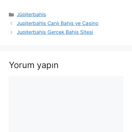
Kategoriler
Jüpiterbahis
Yazı
Jupiterbahis Canlı Bahis ve Casino
dolaşımı
Jupiterbahis Gerçek Bahis Sitesi
Yorum yapın
Yorum