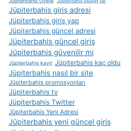
Jupiterbahis Üyelik
Jupiterbahis şikayet var
Jüpiterbahis giriş adresi
Jüpiterbahis giriş yap
Jüpiterbahis güncel adresi
Jüpiterbahis güncel giriş
Jüpiterbahis güvenilir mi
Jüpiterbahis kaç oldu
Jüpiterbahis kayıt
Jüpiterbahis nasıl bir site
Jüpiterbahis promosyonları
Jüpiterbahis tv
Jüpiterbahis Twitter
Jüpiterbahis Yeni Adresi
Jüpiterbahis yeni güncel giriş