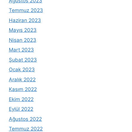
Ağustos 2023
Temmuz 2023
Haziran 2023
Mayıs 2023
Nisan 2023
Mart 2023
Şubat 2023
Ocak 2023
Aralık 2022
Kasım 2022
Ekim 2022
Eylül 2022
Ağustos 2022
Temmuz 2022