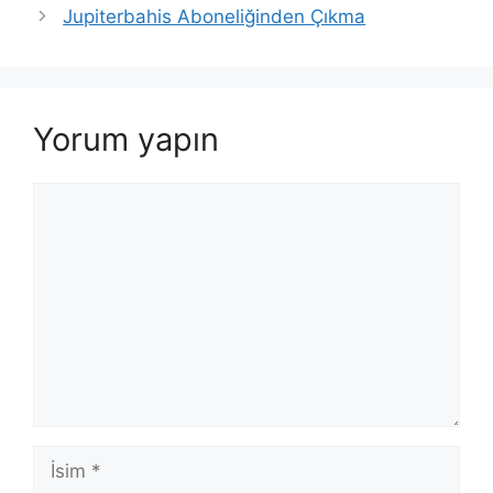
dolaşımı
Jupiterbahis Aboneliğinden Çıkma
Yorum yapın
Yorum
İsim