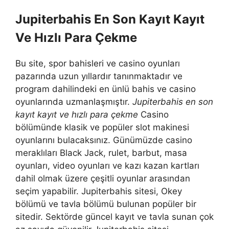
Jupiterbahis En Son Kayıt Kayıt
Ve Hızlı Para Çekme
Bu site, spor bahisleri ve casino oyunları
pazarında uzun yıllardır tanınmaktadır ve
program dahilindeki en ünlü bahis ve casino
oyunlarında uzmanlaşmıştır.
Jupiterbahis en son
kayıt kayıt ve hızlı para çekme
Casino
bölümünde klasik ve popüler slot makinesi
oyunlarını bulacaksınız. Günümüzde casino
meraklıları Black Jack, rulet, barbut, masa
oyunları, video oyunları ve kazı kazan kartları
dahil olmak üzere çeşitli oyunlar arasından
seçim yapabilir. Jupiterbahis sitesi, Okey
bölümü ve tavla bölümü bulunan popüler bir
sitedir. Sektörde güncel kayıt ve tavla sunan çok