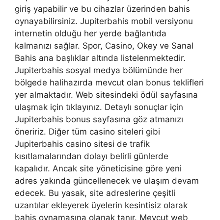
giriş yapabilir ve bu cihazlar üzerinden bahis
oynayabilirsiniz. Jupiterbahis mobil versiyonu
internetin olduğu her yerde bağlantıda
kalmanızı sağlar. Spor, Casino, Okey ve Sanal
Bahis ana başlıklar altında listelenmektedir.
Jupiterbahis sosyal medya bölümünde her
bölgede halihazırda mevcut olan bonus teklifleri
yer almaktadır. Web sitesindeki ödül sayfasına
ulaşmak için tıklayınız. Detaylı sonuçlar için
Jupiterbahis bonus sayfasına göz atmanızı
öneririz. Diğer tüm casino siteleri gibi
Jupiterbahis casino sitesi de trafik
kısıtlamalarından dolayı belirli günlerde
kapalıdır. Ancak site yöneticisine göre yeni
adres yakında güncellenecek ve ulaşım devam
edecek. Bu yasak, site adreslerine çeşitli
uzantılar ekleyerek üyelerin kesintisiz olarak
bahis oynamasına olanak tanır. Mevcut web