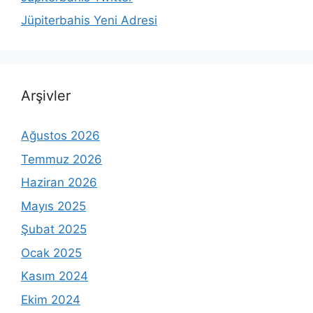
Jüpiterbahis Yeni Adresi
Arşivler
Ağustos 2026
Temmuz 2026
Haziran 2026
Mayıs 2025
Şubat 2025
Ocak 2025
Kasım 2024
Ekim 2024