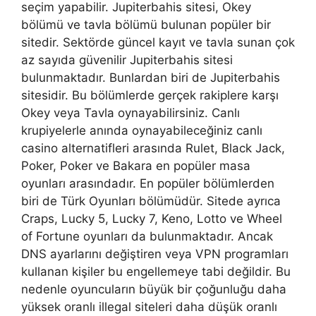
seçim yapabilir. Jupiterbahis sitesi, Okey
bölümü ve tavla bölümü bulunan popüler bir
sitedir. Sektörde güncel kayıt ve tavla sunan çok
az sayıda güvenilir Jupiterbahis sitesi
bulunmaktadır. Bunlardan biri de Jupiterbahis
sitesidir. Bu bölümlerde gerçek rakiplere karşı
Okey veya Tavla oynayabilirsiniz. Canlı
krupiyelerle anında oynayabileceğiniz canlı
casino alternatifleri arasında Rulet, Black Jack,
Poker, Poker ve Bakara en popüler masa
oyunları arasındadır. En popüler bölümlerden
biri de Türk Oyunları bölümüdür. Sitede ayrıca
Craps, Lucky 5, Lucky 7, Keno, Lotto ve Wheel
of Fortune oyunları da bulunmaktadır. Ancak
DNS ayarlarını değiştiren veya VPN programları
kullanan kişiler bu engellemeye tabi değildir. Bu
nedenle oyuncuların büyük bir çoğunluğu daha
yüksek oranlı illegal siteleri daha düşük oranlı