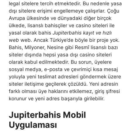
legal sitelere tercih etmektedir. Bu nedenle yasa
dışı sitelere erişimi engellemeye çalışırlar. Çoğu
Avrupa ülkesinde ve dünyadaki diğer birçok
ülkede, lisanslı bahisçiler ve casino siteleri ile
yasal olarak bahis
Jupiterbahis kayıt ve hızlı
web
web. Ancak Türkiye’de böyle bir proje yok.
Bahis, Milyoner, Nesine gibi Resmî lisanslı bazı
siteler dışında hepsi yasa dışı casino siteleri
olarak kabul edilmektedir. Bu sorun, üyelere
sosyal medya, e-posta ve çevrimiçi kısa mesaj
yoluyla yeni teslimat adresleri göndermek üzere
siteler iletişime geçilerek çözüldü. Yeni adresin
farklı olması üye haklarını etkilemez, giriş şifresi
korunur ve yeni adres başarıyla girilebilir.
Jupiterbahis Mobil
Uygulaması