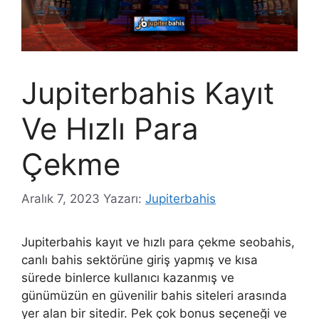
Jupiterbahis Kayıt
Ve Hızlı Para
Çekme
Aralık 7, 2023
Yazarı:
Jupiterbahis
Jupiterbahis kayıt ve hızlı para çekme seobahis,
canlı bahis sektörüne giriş yapmış ve kısa
sürede binlerce kullanıcı kazanmış ve
günümüzün en güvenilir bahis siteleri arasında
yer alan bir sitedir. Pek çok bonus seçeneği ve