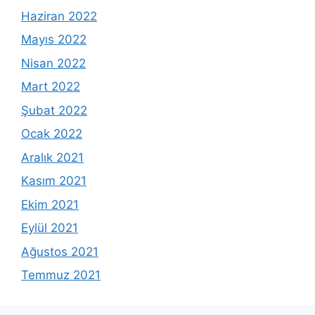
Haziran 2022
Mayıs 2022
Nisan 2022
Mart 2022
Şubat 2022
Ocak 2022
Aralık 2021
Kasım 2021
Ekim 2021
Eylül 2021
Ağustos 2021
Temmuz 2021