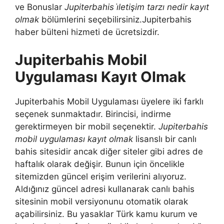
ve Bonuslar
Jupiterbahis i̇letişim tarzı nedir kayıt
olmak
bölümlerini seçebilirsiniz.Jupiterbahis
haber bülteni hizmeti de ücretsizdir.
Jupiterbahis Mobil
Uygulaması Kayıt Olmak
Jupiterbahis Mobil Uygulaması üyelere iki farklı
seçenek sunmaktadır. Birincisi, indirme
gerektirmeyen bir mobil seçenektir.
Jupiterbahis
mobil uygulaması kayıt olmak
lisanslı bir canlı
bahis sitesidir ancak diğer siteler gibi adres de
haftalık olarak değişir. Bunun için öncelikle
sitemizden güncel erişim verilerini alıyoruz.
Aldığınız güncel adresi kullanarak canlı bahis
sitesinin mobil versiyonunu otomatik olarak
açabilirsiniz. Bu yasaklar Türk kamu kurum ve