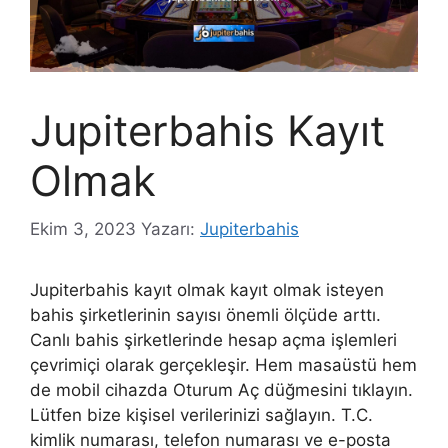
Jupiterbahis Kayıt
Olmak
Ekim 3, 2023
Yazarı:
Jupiterbahis
Jupiterbahis kayıt olmak kayıt olmak isteyen
bahis şirketlerinin sayısı önemli ölçüde arttı.
Canlı bahis şirketlerinde hesap açma işlemleri
çevrimiçi olarak gerçekleşir. Hem masaüstü hem
de mobil cihazda Oturum Aç düğmesini tıklayın.
Lütfen bize kişisel verilerinizi sağlayın. T.C.
kimlik numarası, telefon numarası ve e-posta