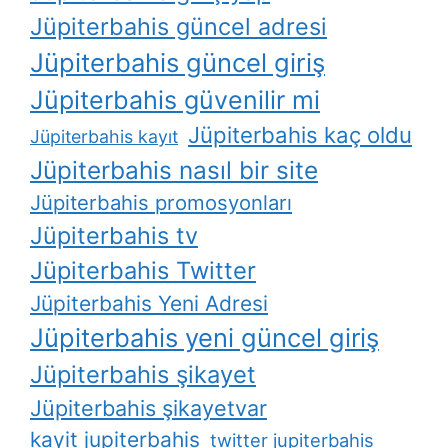
Jüpiterbahis güncel adresi
Jüpiterbahis güncel giriş
Jüpiterbahis güvenilir mi
Jüpiterbahis kaç oldu
Jüpiterbahis kayıt
Jüpiterbahis nasıl bir site
Jüpiterbahis promosyonları
Jüpiterbahis tv
Jüpiterbahis Twitter
Jüpiterbahis Yeni Adresi
Jüpiterbahis yeni güncel giriş
Jüpiterbahis şikayet
Jüpiterbahis şikayetvar
kayit jupiterbahis
twitter jupiterbahis