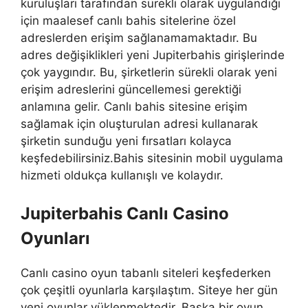
kuruluşları tarafından sürekli olarak uygulandığı
için maalesef canlı bahis sitelerine özel
adreslerden erişim sağlanamamaktadır. Bu
adres değişiklikleri yeni Jupiterbahis girişlerinde
çok yaygındır. Bu, şirketlerin sürekli olarak yeni
erişim adreslerini güncellemesi gerektiği
anlamına gelir. Canlı bahis sitesine erişim
sağlamak için oluşturulan adresi kullanarak
şirketin sunduğu yeni fırsatları kolayca
keşfedebilirsiniz.Bahis sitesinin mobil uygulama
hizmeti oldukça kullanışlı ve kolaydır.
Jupiterbahis Canlı Casino
Oyunları
Canlı casino oyun tabanlı siteleri keşfederken
çok çeşitli oyunlarla karşılaştım. Siteye her gün
yeni oyunlar yüklenmektedir. Başka bir oyun