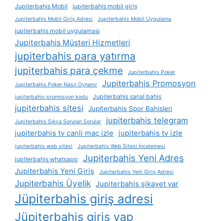
Jupiterbahis Mobil
jupiterbahis mobil giriş
Jupiterbahis Mobil Giriş Adresi
Jupiterbahis Mobil Uygulama
jupiterbahis mobil uygulaması
Jupiterbahis Müşteri Hizmetleri
jupiterbahis para yatırma
jupiterbahis para çekme
Jupiterbahis Poker
Jupiterbahis Promosyon
Jupiterbahis Poker Nasıl Oynanır
Jupiterbahis sanal bahis
jupiterbahis promosyon kodu
jupiterbahis sitesi
Jupiterbahis Spor Bahisleri
jupiterbahis telegram
Jupiterbahis Sıkça Sorulan Sorular
jupiterbahis tv canli maç izle
jupiterbahis tv izle
jupiterbahis web sitesi
Jupiterbahis Web Sitesi İncelemesi
Jupiterbahis Yeni Adres
jupiterbahis whatsapp
Jupiterbahis Yeni Giriş
Jupiterbahis Yeni Giriş Adresi
Jupiterbahis Üyelik
Jupiterbahis şikayet var
Jüpiterbahis giriş adresi
Jüpiterbahis giriş yap