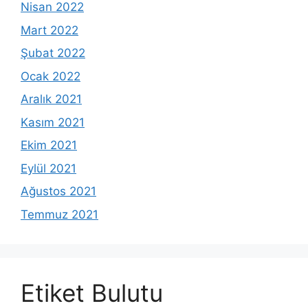
Nisan 2022
Mart 2022
Şubat 2022
Ocak 2022
Aralık 2021
Kasım 2021
Ekim 2021
Eylül 2021
Ağustos 2021
Temmuz 2021
Etiket Bulutu