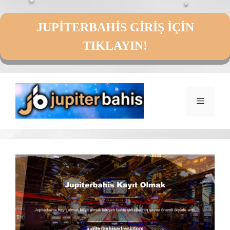
JUPİTERBAHİS GİRİŞ İÇİN
TIKLAYIN!
İçeriğe
atla
Menü