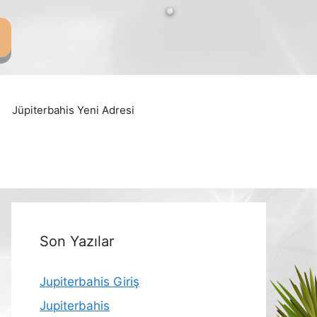
Jüpiterbahis Yeni Adresi
Son Yazılar
Jupiterbahis Giriş
Jupiterbahis