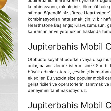
Jupiterbahis hearthstone oyna Gördüğünü
kombinasyonu, rakiplerinizi ölümcül hale get
sıfırdan öğrendiğiniz sürece Hearthstone
kombinasyonları hatırlamak için iyi bir haf
Hearthstone Başlangıç ​​Kılavuzumuzun, ge
kahramanlar ve yetenekleri hakkında temel
Jupiterbahis Mobil C
Otobüste seyahat ederken veya dişçi mua
anlaşmasını izlemek ister misiniz? Son birk
büyük adımlar atarak, çevrimiçi kumarhane
eklediler. Bu yazıda size popüler mobil can
geliştiricileri ve operatörlerini tanıtmak v
deneyimini tanıtmak istiyoruz.
Jupiterbahis Mobil 