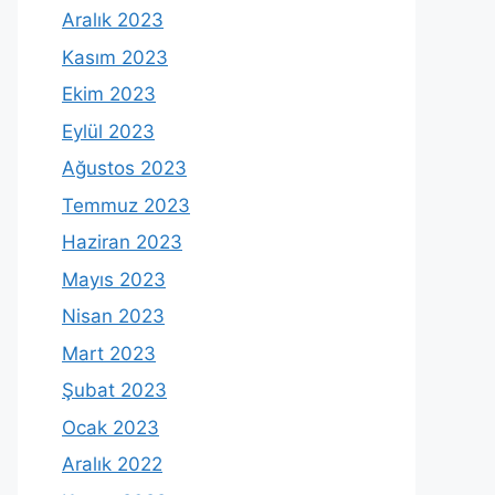
Aralık 2023
Kasım 2023
Ekim 2023
Eylül 2023
Ağustos 2023
Temmuz 2023
Haziran 2023
Mayıs 2023
Nisan 2023
Mart 2023
Şubat 2023
Ocak 2023
Aralık 2022