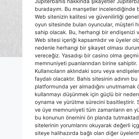
Jupiterbahis hakkında şikayetler Jupiterb
buradayım. Bu manşetler incelendiğinde b
Web sitenizin kalitesi ve güvenilirliği gene
oyun sitesinde bulan oyuncular, müşteri hi
sahip olacak. Bu, herhangi bir endişenizi ve
Web sitesi içeriği kapsamlıdır ve üyeler
nedenle herhangi bir şikayet olması duru
vereceğiz. Yasadışı bir casino olma geçmi
memnuniyeti puanlarından birine sahiptir. 
Kullanıcıların aklındaki soru veya endişel
faydalı olacaktır. Bahis sitesinin adının 
platformunda yer almadığını unutmamak öne
kullanmayı düşünmek için güçlü bir nedendi
oynama ve yürütme sürecini basitleştirir
ve üye memnuniyeti tüm zamanların en yük
bu konunun önemini ön planda tutmaktadır
sitelerinin yorumlarını okuyarak değerli içg
siteye halihazırda bağlı olan diğer üyelerin