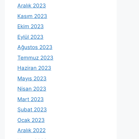
Aralık 2023
Kasım 2023
Ekim 2023
Eylül 2023
Ağustos 2023
Temmuz 2023
Haziran 2023
Mayıs 2023
Nisan 2023
Mart 2023
Şubat 2023
Ocak 2023
Aralık 2022