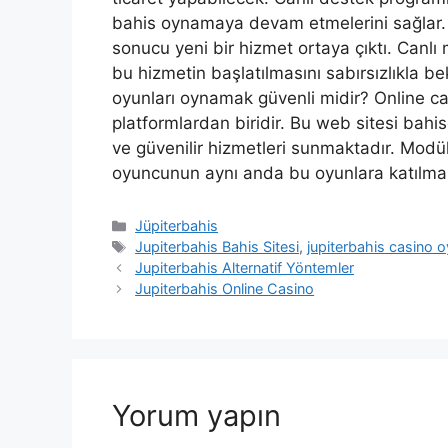
bahis oynamaya devam etmelerini sağlar. Ü
sonucu yeni bir hizmet ortaya çıktı. Canl
bu hizmetin başlatılmasını sabırsızlıkla be
oyunları oynamak güvenli midir? Online cas
platformlardan biridir. Bu web sitesi bahi
ve güvenilir hizmetleri sunmaktadır. Modül
oyuncunun aynı anda bu oyunlara katılma
Kategoriler
Jüpiterbahis
Etiketler
Jupiterbahis Bahis Sitesi
,
jupiterbahis casino oy
Yazı
Jupiterbahis Alternatif Yöntemler
dolaşımı
Jupiterbahis Online Casino
Yorum yapın