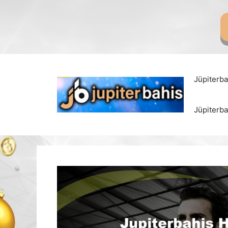
İçeriğe
atla
Jüpiterba
Jüpiterba