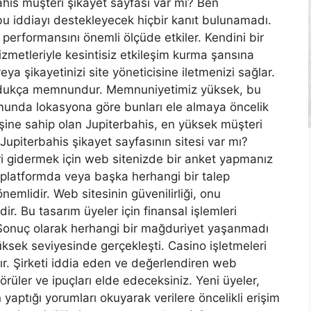
ahis müşteri şikayet sayfası var mı? Ben
u iddiayı destekleyecek hiçbir kanıt bulunamadı.
l performansını önemli ölçüde etkiler. Kendini bir
zmetleriyle kesintisiz etkileşim kurma şansına
ya şikayetinizi site yöneticisine iletmenizi sağlar.
 oldukça memnundur. Memnuniyetimiz yüksek, bu
munda lokasyona göre bunları ele almaya öncelik
şine sahip olan Jupiterbahis, en yüksek müşteri
Jupiterbahis şikayet sayfasının sitesi var mı?
eri gidermek için web sitenizde bir anket yapmanız
bu platformda veya başka herhangi bir talep
mlidir. Web sitesinin güvenilirliği, onu
r. Bu tasarım üyeler için finansal işlemleri
. Sonuç olarak herhangi bir mağduriyet yaşanmadı
sek seviyesinde gerçekleşti. Casino işletmeleri
. Şirketi iddia eden ve değerlendiren web
örüler ve ipuçları elde edeceksiniz. Yeni üyeler,
 yaptığı yorumları okuyarak verilere öncelikli erişim