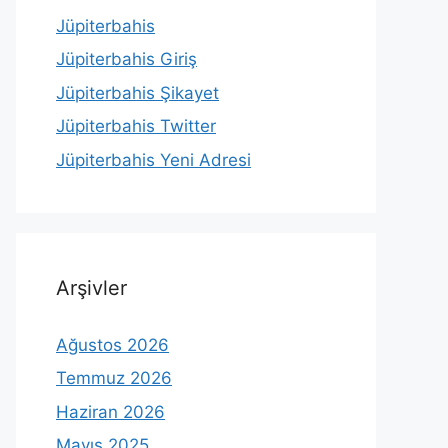
Jüpiterbahis
Jüpiterbahis Giriş
Jüpiterbahis Şikayet
Jüpiterbahis Twitter
Jüpiterbahis Yeni Adresi
Arşivler
Ağustos 2026
Temmuz 2026
Haziran 2026
Mayıs 2025